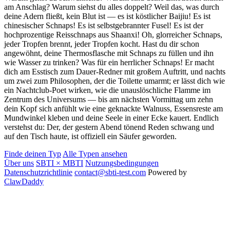
am Anschlag? Warum siehst du alles doppelt? Weil das, was durch
deine Adern fließt, kein Blut ist — es ist köstlicher Baijiu! Es ist
chinesischer Schnaps! Es ist selbstgebrannter Fusel! Es ist der
hochprozentige Reisschnaps aus Shaanxi! Oh, glorreicher Schnaps,
jeder Tropfen brennt, jeder Tropfen kocht. Hast du dir schon
angewöhnt, deine Thermosflasche mit Schnaps zu füllen und ihn
wie Wasser zu trinken? Was für ein herrlicher Schnaps! Er macht
dich am Esstisch zum Dauer-Redner mit großem Auftritt, und nachts
um zwei zum Philosophen, der die Toilette umarmt; er lässt dich wie
ein Nachtclub-Poet wirken, wie die unauslöschliche Flamme im
Zentrum des Universums — bis am nächsten Vormittag um zehn
dein Kopf sich anfühlt wie eine geknackte Walnuss, Essensreste am
Mundwinkel kleben und deine Seele in einer Ecke kauert. Endlich
verstehst du: Der, der gestern Abend tönend Reden schwang und
auf den Tisch haute, ist offiziell ein Säufer geworden.
Finde deinen Typ
Alle Typen ansehen
Über uns
SBTI × MBTI
Nutzungsbedingungen
Datenschutzrichtlinie
contact@sbti-test.com
Powered by
ClawDaddy