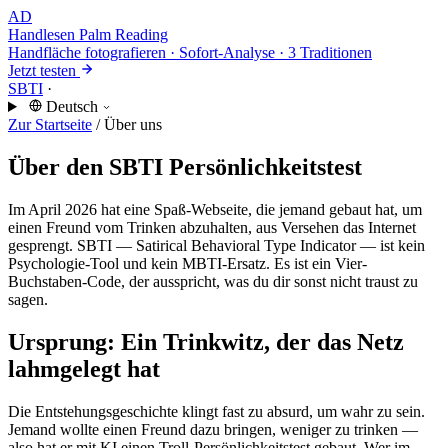
AD
Handlesen
Palm Reading
Handfläche fotografieren · Sofort-Analyse · 3 Traditionen
Jetzt testen
SBTI
·
Deutsch
Zur Startseite
/
Über uns
Über den SBTI Persönlichkeitstest
Im April 2026 hat eine Spaß-Webseite, die jemand gebaut hat, um
einen Freund vom Trinken abzuhalten, aus Versehen das Internet
gesprengt. SBTI — Satirical Behavioral Type Indicator — ist kein
Psychologie-Tool und kein MBTI-Ersatz. Es ist ein Vier-
Buchstaben-Code, der ausspricht, was du dir sonst nicht traust zu
sagen.
Ursprung: Ein Trinkwitz, der das Netz
lahmgelegt hat
Die Entstehungsgeschichte klingt fast zu absurd, um wahr zu sein.
Jemand wollte einen Freund dazu bringen, weniger zu trinken —
also hat er mit KI einen Troll-Persönlichkeitstest gebaut. Wer im