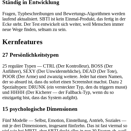
Ständig in Entwicklung
Fragen, Typbeschreibungen und Bewertungs-Algorithmen werden
laufend aktualisiert. SBTI ist kein Einmal-Produkt, das fertig in der
Ecke steht. Der Test entwickelt sich weiter, weil Menschen immer
neue Wege finden, seltsam zu sein.
Kernfeatures
27 Persönlichkeitstypen
25 reguläre Typen — CTRL (Der Kontrolleur), BOSS (Der
Anführer), SEXY (Der Unwiderstehliche), DEAD (Der Tote),
POOR (Der Arme) und zwanzig weitere. Jeder hat einen Namen,
der so absurd ist, dass du sofort einen Screenshot machst. Dazu 2
Spezialtypen: DRUNK (ein versteckter Typ, den du triggern musst)
und HHHH (Der Kicherer — der Fallback-Typ, wenn du so
einzigartig bist, dass das System aufgibt).
15 psychologische Dimensionen
Fünf Modelle — Selbst, Emotion, Einstellung, Antrieb, Soziales —
mit je drei Dimensionen, insgesamt fünfzehn. Das ist fast viermal so
viel wie bei MBTI, aber SBTI deckt alles in nur 30 Fragen ab, weil