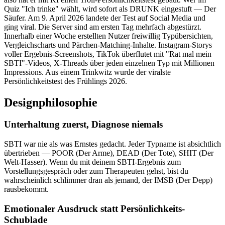
Quiz "Ich trinke" wählt, wird sofort als DRUNK eingestuft — Der
Säufer. Am 9. April 2026 landete der Test auf Social Media und
ging viral. Die Server sind am ersten Tag mehrfach abgestürzt.
Innerhalb einer Woche erstellten Nutzer freiwillig Typübersichten,
Vergleichscharts und Pärchen-Matching-Inhalte. Instagram-Storys
voller Ergebnis-Screenshots, TikTok überflutet mit "Rat mal mein
SBTI"-Videos, X-Threads über jeden einzelnen Typ mit Millionen
Impressions. Aus einem Trinkwitz wurde der viralste
Persönlichkeitstest des Frühlings 2026.
Designphilosophie
Unterhaltung zuerst, Diagnose niemals
SBTI war nie als was Ernstes gedacht. Jeder Typname ist absichtlich
übertrieben — POOR (Der Arme), DEAD (Der Tote), SHIT (Der
Welt-Hasser). Wenn du mit deinem SBTI-Ergebnis zum
Vorstellungsgespräch oder zum Therapeuten gehst, bist du
wahrscheinlich schlimmer dran als jemand, der IMSB (Der Depp)
rausbekommt.
Emotionaler Ausdruck statt Persönlichkeits-
Schublade