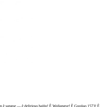
on è sangue — è delizioso baijiu! È Wuliangye! È Guojiao 1573! È