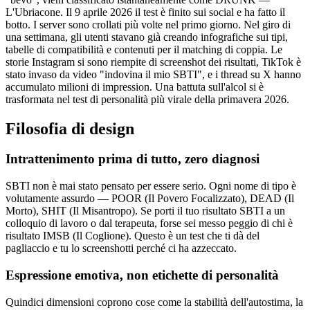
L'Ubriacone. Il 9 aprile 2026 il test è finito sui social e ha fatto il
botto. I server sono crollati più volte nel primo giorno. Nel giro di
una settimana, gli utenti stavano già creando infografiche sui tipi,
tabelle di compatibilità e contenuti per il matching di coppia. Le
storie Instagram si sono riempite di screenshot dei risultati, TikTok è
stato invaso da video "indovina il mio SBTI", e i thread su X hanno
accumulato milioni di impression. Una battuta sull'alcol si è
trasformata nel test di personalità più virale della primavera 2026.
Filosofia di design
Intrattenimento prima di tutto, zero diagnosi
SBTI non è mai stato pensato per essere serio. Ogni nome di tipo è
volutamente assurdo — POOR (Il Povero Focalizzato), DEAD (Il
Morto), SHIT (Il Misantropo). Se porti il tuo risultato SBTI a un
colloquio di lavoro o dal terapeuta, forse sei messo peggio di chi è
risultato IMSB (Il Coglione). Questo è un test che ti dà del
pagliaccio e tu lo screenshotti perché ci ha azzeccato.
Espressione emotiva, non etichette di personalità
Quindici dimensioni coprono cose come la stabilità dell'autostima, la