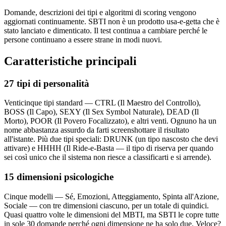
Domande, descrizioni dei tipi e algoritmi di scoring vengono
aggiornati continuamente. SBTI non è un prodotto usa-e-getta che è
stato lanciato e dimenticato. Il test continua a cambiare perché le
persone continuano a essere strane in modi nuovi.
Caratteristiche principali
27 tipi di personalità
Venticinque tipi standard — CTRL (Il Maestro del Controllo),
BOSS (Il Capo), SEXY (Il Sex Symbol Naturale), DEAD (Il
Morto), POOR (Il Povero Focalizzato), e altri venti. Ognuno ha un
nome abbastanza assurdo da farti screenshottare il risultato
all'istante. Più due tipi speciali: DRUNK (un tipo nascosto che devi
attivare) e HHHH (Il Ride-e-Basta — il tipo di riserva per quando
sei così unico che il sistema non riesce a classificarti e si arrende).
15 dimensioni psicologiche
Cinque modelli — Sé, Emozioni, Atteggiamento, Spinta all'Azione,
Sociale — con tre dimensioni ciascuno, per un totale di quindici.
Quasi quattro volte le dimensioni del MBTI, ma SBTI le copre tutte
in sole 30 domande perché ogni dimensione ne ha solo due. Veloce?