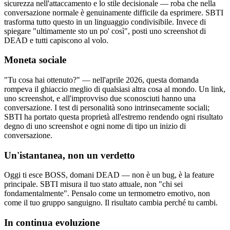
sicurezza nell'attaccamento e lo stile decisionale — roba che nella
conversazione normale è genuinamente difficile da esprimere. SBTI
trasforma tutto questo in un linguaggio condivisibile. Invece di
spiegare "ultimamente sto un po' così", posti uno screenshot di
DEAD e tutti capiscono al volo.
Moneta sociale
"Tu cosa hai ottenuto?" — nell'aprile 2026, questa domanda
rompeva il ghiaccio meglio di qualsiasi altra cosa al mondo. Un link,
uno screenshot, e all'improvviso due sconosciuti hanno una
conversazione. I test di personalità sono intrinsecamente sociali;
SBTI ha portato questa proprietà all'estremo rendendo ogni risultato
degno di uno screenshot e ogni nome di tipo un inizio di
conversazione.
Un'istantanea, non un verdetto
Oggi ti esce BOSS, domani DEAD — non è un bug, è la feature
principale. SBTI misura il tuo stato attuale, non "chi sei
fondamentalmente". Pensalo come un termometro emotivo, non
come il tuo gruppo sanguigno. Il risultato cambia perché tu cambi.
In continua evoluzione