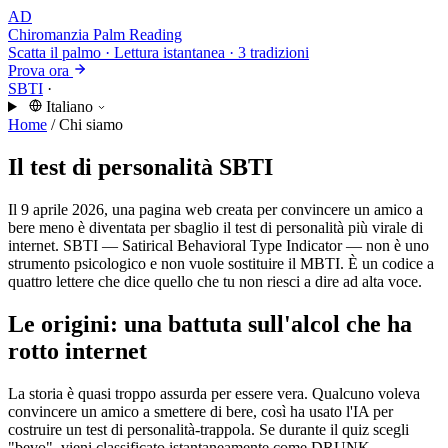
AD
Chiromanzia
Palm Reading
Scatta il palmo · Lettura istantanea · 3 tradizioni
Prova ora
SBTI
·
Italiano
Home
/
Chi siamo
Il test di personalità SBTI
Il 9 aprile 2026, una pagina web creata per convincere un amico a
bere meno è diventata per sbaglio il test di personalità più virale di
internet. SBTI — Satirical Behavioral Type Indicator — non è uno
strumento psicologico e non vuole sostituire il MBTI. È un codice a
quattro lettere che dice quello che tu non riesci a dire ad alta voce.
Le origini: una battuta sull'alcol che ha
rotto internet
La storia è quasi troppo assurda per essere vera. Qualcuno voleva
convincere un amico a smettere di bere, così ha usato l'IA per
costruire un test di personalità-trappola. Se durante il quiz scegli
"bevo", vieni classificato istantaneamente come DRUNK —