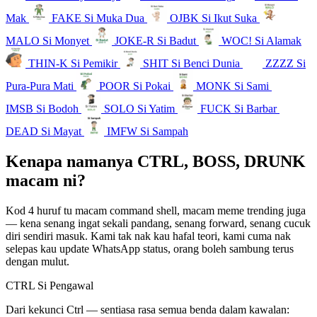
Mak
FAKE
Si Muka Dua
OJBK
Si Ikut Suka
MALO
Si Monyet
JOKE-R
Si Badut
WOC!
Si Alamak
THIN-K
Si Pemikir
SHIT
Si Benci Dunia
ZZZZ
Si
Pura-Pura Mati
POOR
Si Pokai
MONK
Si Sami
IMSB
Si Bodoh
SOLO
Si Yatim
FUCK
Si Barbar
DEAD
Si Mayat
IMFW
Si Sampah
Kenapa namanya CTRL, BOSS, DRUNK
macam ni?
Kod 4 huruf tu macam command shell, macam meme trending juga
— kena senang ingat sekali pandang, senang forward, senang cucuk
diri sendiri masuk. Kami tak nak kau hafal teori, kami cuma nak
selepas kau update WhatsApp status, orang boleh sambung terus
dengan mulut.
CTRL
Si Pengawal
Dari kekunci Ctrl — sentiasa rasa semua benda dalam kawalan: