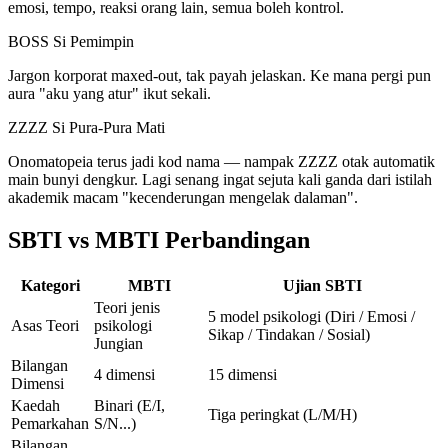
emosi, tempo, reaksi orang lain, semua boleh kontrol.
BOSS
Si Pemimpin
Jargon korporat maxed-out, tak payah jelaskan. Ke mana pergi pun
aura "aku yang atur" ikut sekali.
ZZZZ
Si Pura-Pura Mati
Onomatopeia terus jadi kod nama — nampak ZZZZ otak automatik
main bunyi dengkur. Lagi senang ingat sejuta kali ganda dari istilah
akademik macam "kecenderungan mengelak dalaman".
SBTI vs MBTI Perbandingan
Kategori
MBTI
Ujian SBTI
Teori jenis
5 model psikologi (Diri / Emosi /
Asas Teori
psikologi
Sikap / Tindakan / Sosial)
Jungian
Bilangan
4 dimensi
15 dimensi
Dimensi
Kaedah
Binari (E/I,
Tiga peringkat (L/M/H)
Pemarkahan
S/N...)
Bilangan