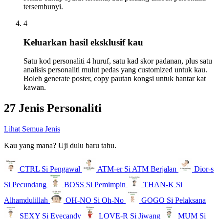
tersembunyi.
4
Keluarkan hasil eksklusif kau
Satu kod personaliti 4 huruf, satu kad skor padanan, plus satu
analisis personaliti mulut pedas yang customized untuk kau.
Boleh generate poster, copy pautan kongsi untuk hantar kat
kawan.
27 Jenis Personaliti
Lihat Semua Jenis
Kau yang mana? Uji dulu baru tahu.
CTRL
Si Pengawal
ATM-er
Si ATM Berjalan
Dior-s
Si Pecundang
BOSS
Si Pemimpin
THAN-K
Si
Alhamdulillah
OH-NO
Si Oh-No
GOGO
Si Pelaksana
SEXY
Si Eyecandy
LOVE-R
Si Jiwang
MUM
Si