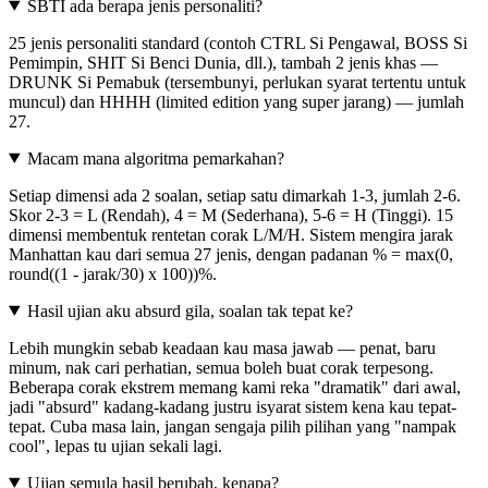
SBTI ada berapa jenis personaliti?
25 jenis personaliti standard (contoh CTRL Si Pengawal, BOSS Si
Pemimpin, SHIT Si Benci Dunia, dll.), tambah 2 jenis khas —
DRUNK Si Pemabuk (tersembunyi, perlukan syarat tertentu untuk
muncul) dan HHHH (limited edition yang super jarang) — jumlah
27.
Macam mana algoritma pemarkahan?
Setiap dimensi ada 2 soalan, setiap satu dimarkah 1-3, jumlah 2-6.
Skor 2-3 = L (Rendah), 4 = M (Sederhana), 5-6 = H (Tinggi). 15
dimensi membentuk rentetan corak L/M/H. Sistem mengira jarak
Manhattan kau dari semua 27 jenis, dengan padanan % = max(0,
round((1 - jarak/30) x 100))%.
Hasil ujian aku absurd gila, soalan tak tepat ke?
Lebih mungkin sebab keadaan kau masa jawab — penat, baru
minum, nak cari perhatian, semua boleh buat corak terpesong.
Beberapa corak ekstrem memang kami reka "dramatik" dari awal,
jadi "absurd" kadang-kadang justru isyarat sistem kena kau tepat-
tepat. Cuba masa lain, jangan sengaja pilih pilihan yang "nampak
cool", lepas tu ujian sekali lagi.
Ujian semula hasil berubah, kenapa?