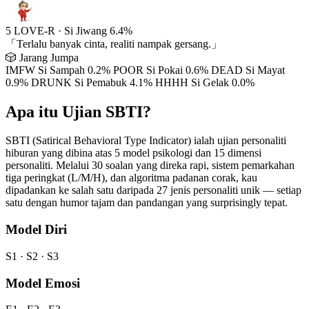
5
LOVE-R
·
Si Jiwang
6.4%
「Terlalu banyak cinta, realiti nampak gersang.」
🎲 Jarang Jumpa
IMFW
Si Sampah
0.2%
POOR
Si Pokai
0.6%
DEAD
Si Mayat
0.9%
DRUNK
Si Pemabuk
4.1%
HHHH
Si Gelak
0.0%
Apa itu Ujian SBTI?
SBTI (Satirical Behavioral Type Indicator) ialah ujian personaliti
hiburan yang dibina atas 5 model psikologi dan 15 dimensi
personaliti. Melalui 30 soalan yang direka rapi, sistem pemarkahan
tiga peringkat (L/M/H), dan algoritma padanan corak, kau
dipadankan ke salah satu daripada 27 jenis personaliti unik — setiap
satu dengan humor tajam dan pandangan yang surprisingly tepat.
Model Diri
S1 · S2 · S3
Model Emosi