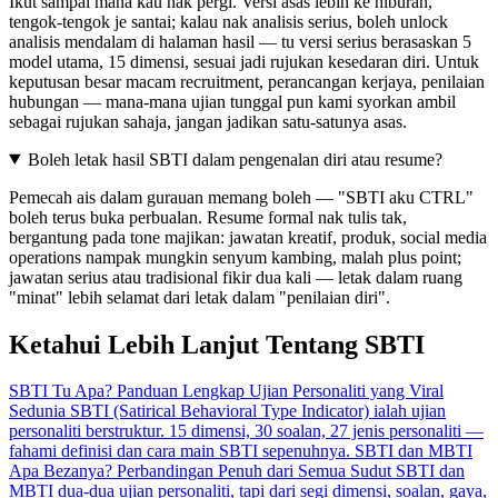
Ikut sampai mana kau nak pergi. Versi asas lebih ke hiburan,
tengok-tengok je santai; kalau nak analisis serius, boleh unlock
analisis mendalam di halaman hasil — tu versi serius berasaskan 5
model utama, 15 dimensi, sesuai jadi rujukan kesedaran diri. Untuk
keputusan besar macam recruitment, perancangan kerjaya, penilaian
hubungan — mana-mana ujian tunggal pun kami syorkan ambil
sebagai rujukan sahaja, jangan jadikan satu-satunya asas.
Boleh letak hasil SBTI dalam pengenalan diri atau resume?
Pemecah ais dalam gurauan memang boleh — "SBTI aku CTRL"
boleh terus buka perbualan. Resume formal nak tulis tak,
bergantung pada tone majikan: jawatan kreatif, produk, social media
operations nampak mungkin senyum kambing, malah plus point;
jawatan serius atau tradisional fikir dua kali — letak dalam ruang
"minat" lebih selamat dari letak dalam "penilaian diri".
Ketahui Lebih Lanjut Tentang SBTI
SBTI Tu Apa? Panduan Lengkap Ujian Personaliti yang Viral
Sedunia
SBTI (Satirical Behavioral Type Indicator) ialah ujian
personaliti berstruktur. 15 dimensi, 30 soalan, 27 jenis personaliti —
fahami definisi dan cara main SBTI sepenuhnya.
SBTI dan MBTI
Apa Bezanya? Perbandingan Penuh dari Semua Sudut
SBTI dan
MBTI dua-dua ujian personaliti, tapi dari segi dimensi, soalan, gaya,