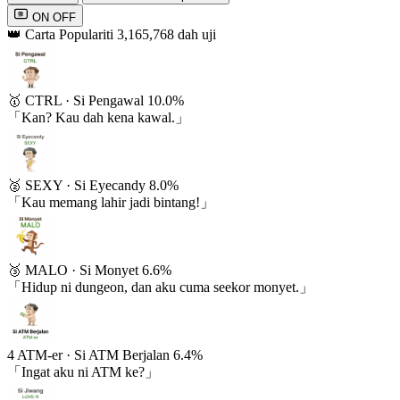
弹
ON
OFF
👑 Carta Populariti
3,165,768 dah uji
🥇
CTRL
·
Si Pengawal
10.0%
「Kan? Kau dah kena kawal.」
🥈
SEXY
·
Si Eyecandy
8.0%
「Kau memang lahir jadi bintang!」
🥉
MALO
·
Si Monyet
6.6%
「Hidup ni dungeon, dan aku cuma seekor monyet.」
4
ATM-er
·
Si ATM Berjalan
6.4%
「Ingat aku ni ATM ke?」