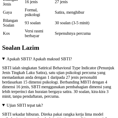
16 jenis
27 jenis
Jenis
Formal,
Gaya
Satira, menghibur
psikologi
Bilangan
93 soalan
30 soalan (3-5 minit)
Soalan
Versi rasmi
Kos
Sepenuhnya percuma
berbayar
Soalan Lazim
Apakah SBTI? Apakah maksud SBTI?
SBTI ialah singkatan Satirical Behavioral Type Indicator (Penunjuk
Jenis Tingkah Laku Satira), satu ujian psikologi percuma yang
memadankan anda dengan 1 daripada 27 jenis personaliti
berdasarkan 15 dimensi psikologi. Berbanding MBTI dengan 4
dimensi 16 jenis, SBTI menggunakan pembahagian dimensi yang
lebih terperinci dan huraian bergaya satira. 30 soalan, kira-kira 3
minit, tanpa pendaftaran, percuma.
Ujian SBTI tepat tak?
SBTI sekadar hiburan. Direka pakai rangka kerja lima model