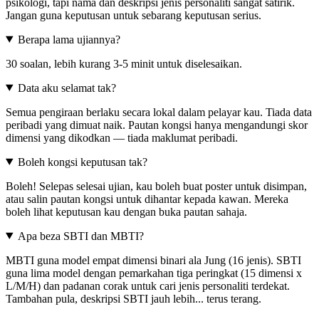
psikologi, tapi nama dan deskripsi jenis personaliti sangat satirik.
Jangan guna keputusan untuk sebarang keputusan serius.
Berapa lama ujiannya?
30 soalan, lebih kurang 3-5 minit untuk diselesaikan.
Data aku selamat tak?
Semua pengiraan berlaku secara lokal dalam pelayar kau. Tiada data
peribadi yang dimuat naik. Pautan kongsi hanya mengandungi skor
dimensi yang dikodkan — tiada maklumat peribadi.
Boleh kongsi keputusan tak?
Boleh! Selepas selesai ujian, kau boleh buat poster untuk disimpan,
atau salin pautan kongsi untuk dihantar kepada kawan. Mereka
boleh lihat keputusan kau dengan buka pautan sahaja.
Apa beza SBTI dan MBTI?
MBTI guna model empat dimensi binari ala Jung (16 jenis). SBTI
guna lima model dengan pemarkahan tiga peringkat (15 dimensi x
L/M/H) dan padanan corak untuk cari jenis personaliti terdekat.
Tambahan pula, deskripsi SBTI jauh lebih... terus terang.