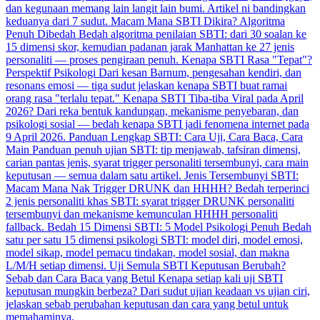
dan kegunaan memang lain langit lain bumi. Artikel ni bandingkan
keduanya dari 7 sudut.
Macam Mana SBTI Dikira? Algoritma
Penuh Dibedah
Bedah algoritma penilaian SBTI: dari 30 soalan ke
15 dimensi skor, kemudian padanan jarak Manhattan ke 27 jenis
personaliti — proses pengiraan penuh.
Kenapa SBTI Rasa "Tepat"?
Perspektif Psikologi
Dari kesan Barnum, pengesahan kendiri, dan
resonans emosi — tiga sudut jelaskan kenapa SBTI buat ramai
orang rasa "terlalu tepat."
Kenapa SBTI Tiba-tiba Viral pada April
2026?
Dari reka bentuk kandungan, mekanisme penyebaran, dan
psikologi sosial — bedah kenapa SBTI jadi fenomena internet pada
9 April 2026.
Panduan Lengkap SBTI: Cara Uji, Cara Baca, Cara
Main
Panduan penuh ujian SBTI: tip menjawab, tafsiran dimensi,
carian pantas jenis, syarat trigger personaliti tersembunyi, cara main
keputusan — semua dalam satu artikel.
Jenis Tersembunyi SBTI:
Macam Mana Nak Trigger DRUNK dan HHHH?
Bedah terperinci
2 jenis personaliti khas SBTI: syarat trigger DRUNK personaliti
tersembunyi dan mekanisme kemunculan HHHH personaliti
fallback.
Bedah 15 Dimensi SBTI: 5 Model Psikologi Penuh
Bedah
satu per satu 15 dimensi psikologi SBTI: model diri, model emosi,
model sikap, model pemacu tindakan, model sosial, dan makna
L/M/H setiap dimensi.
Uji Semula SBTI Keputusan Berubah?
Sebab dan Cara Baca yang Betul
Kenapa setiap kali uji SBTI
keputusan mungkin berbeza? Dari sudut ujian keadaan vs ujian ciri,
jelaskan sebab perubahan keputusan dan cara yang betul untuk
memahaminya.