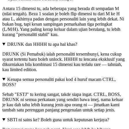
Antara 15 dimensi tu, ada beberapa yang berada di sempadan M
(nilai tengah). Beza 1 soalan je boleh flip dimensi tu dari M ke H
atau L, akhirnya padan dengan personaliti lain yang lebih dekat. Ni
bukan bug, tapi kesan sampingan pemarkahan tiga peringkat
(L/M/H). Yang paling kerap keluar dalam ujian berulang, tu lebih
kurang "personaliti stabil" kau.
DRUNK dan HHHH tu apa hal khas?
DRUNK (Si Pemabuk) ialah personaliti tersembunyi, kena cukup
syarat tertentu baru boleh unlock. HHHH tu lencana eksklusif yang
dikurniakan bila kombinasi 15 dimensi kau terlalu rare — tahniah,
kau limited edition.
Kenapa semua personaliti pakai kod 4 huruf macam CTRL,
BOSS?
Sebab "ESTJ" tu kering sangat, takde siapa ingat. CTRL, BOSS,
DRUNK ni semua perkataan yang sendiri bawa imej, nama keluar
je kau dah tahu lebih kurang jenis apa orang ni — jimatkan kami
tambah satu perenggan panjang pengenalan untuk setiap jenis.
SBTI ni sains ke? Boleh guna untuk keputusan kerjaya?