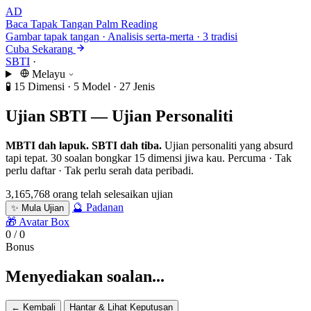
AD
Baca Tapak Tangan
Palm Reading
Gambar tapak tangan · Analisis serta-merta · 3 tradisi
Cuba Sekarang
SBTI
·
Melayu
🧪
15 Dimensi · 5 Model · 27 Jenis
Ujian SBTI — Ujian Personaliti
MBTI dah lapuk. SBTI dah tiba.
Ujian personaliti yang absurd
tapi tepat. 30 soalan bongkar 15 dimensi jiwa kau. Percuma · Tak
perlu daftar · Tak perlu serah data peribadi.
3,165,768 orang telah selesaikan ujian
🔮 Padanan
✨ Mula Ujian
🎁 Avatar Box
0 / 0
Bonus
Menyediakan soalan...
← Kembali
Hantar & Lihat Keputusan