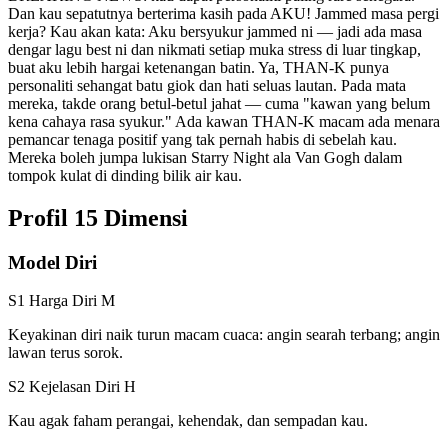
Dan kau sepatutnya berterima kasih pada AKU! Jammed masa pergi
kerja? Kau akan kata: Aku bersyukur jammed ni — jadi ada masa
dengar lagu best ni dan nikmati setiap muka stress di luar tingkap,
buat aku lebih hargai ketenangan batin. Ya, THAN-K punya
personaliti sehangat batu giok dan hati seluas lautan. Pada mata
mereka, takde orang betul-betul jahat — cuma "kawan yang belum
kena cahaya rasa syukur." Ada kawan THAN-K macam ada menara
pemancar tenaga positif yang tak pernah habis di sebelah kau.
Mereka boleh jumpa lukisan Starry Night ala Van Gogh dalam
tompok kulat di dinding bilik air kau.
Profil 15 Dimensi
Model Diri
S1 Harga Diri
M
Keyakinan diri naik turun macam cuaca: angin searah terbang; angin
lawan terus sorok.
S2 Kejelasan Diri
H
Kau agak faham perangai, kehendak, dan sempadan kau.