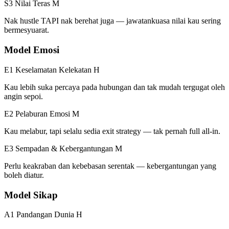
S3 Nilai Teras
M
Nak hustle TAPI nak berehat juga — jawatankuasa nilai kau sering
bermesyuarat.
Model Emosi
E1 Keselamatan Kelekatan
H
Kau lebih suka percaya pada hubungan dan tak mudah tergugat oleh
angin sepoi.
E2 Pelaburan Emosi
M
Kau melabur, tapi selalu sedia exit strategy — tak pernah full all-in.
E3 Sempadan & Kebergantungan
M
Perlu keakraban dan kebebasan serentak — kebergantungan yang
boleh diatur.
Model Sikap
A1 Pandangan Dunia
H