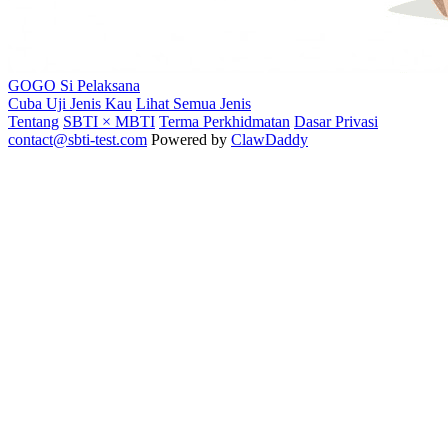
GOGO
Si Pelaksana
Cuba Uji Jenis Kau
Lihat Semua Jenis
Tentang
SBTI × MBTI
Terma Perkhidmatan
Dasar Privasi
contact@sbti-test.com
Powered by
ClawDaddy