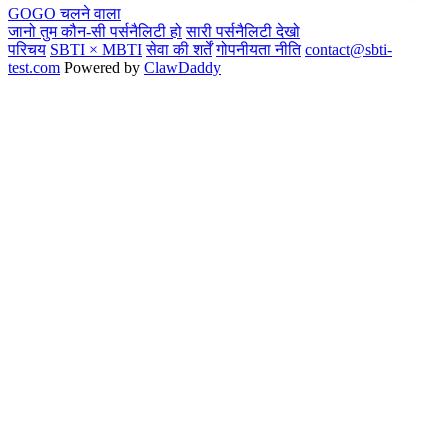
GOGO
चलने वाला
जानो तुम कौन-सी पर्सनैलिटी हो
सारी पर्सनैलिटी देखो
परिचय
SBTI × MBTI
सेवा की शर्तें
गोपनीयता नीति
contact@sbti-
test.com
Powered by
ClawDaddy