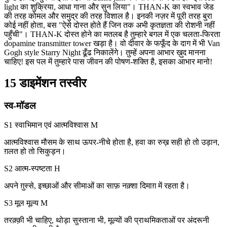
light का शुक्रिया, आधा गाना और सुन लिया"। THAN-K का स्वभाव जेड
की तरह कोमल और समुद्र की तरह विशाल है। इनकी नज़र में पूरी तरह बुरा
कोई नहीं होता, बस "ऐसे दोस्त होते हैं जिन तक अभी कृतज्ञता की रोशनी नहीं
पहुँची"। THAN-K दोस्त होने का मतलब है तुम्हारे बगल में एक चलता-फिरता
dopamine transmitter tower खड़ा है। वो दीवार के फफूँद के दाग में भी Van
Gogh style Starry Night ढूँढ निकालेंगे। तुम्हें अपना आभार ख़ुद मानना
चाहिए! इस पल में तुम्हारे पास जीवन की पोषण-शक्ति है, इसका आभार मानो!
15 डाइमेंशन तस्वीर
स्व-मॉडल
S1 स्वाभिमान एवं आत्मविश्वास
M
आत्मविश्वास मौसम के साथ ऊपर-नीचे होता है, हवा का रुख़ सही हो तो उड़ान,
ग़लत हो तो सिकुड़न।
S2 आत्म-स्पष्टता
H
अपने ग़ुस्से, इच्छाओं और सीमाओं का साफ़ नक़्शा दिमाग़ में रहता है।
S3 मूल मूल्य
M
तरक़्क़ी भी चाहिए, थोड़ा सुस्ताना भी, मूल्यों की प्राथमिकताओं पर अंदरूनी