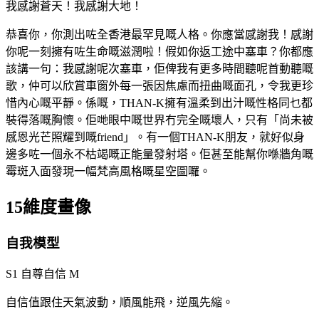
我感謝蒼天！我感謝大地！
恭喜你，你測出咗全香港最罕見嘅人格。你應當感謝我！感謝
你呢一刻擁有咗生命嘅滋潤啦！假如你返工途中塞車？你都應
該講一句：我感謝呢次塞車，佢俾我有更多時間聽呢首動聽嘅
歌，仲可以欣賞車窗外每一張因焦慮而扭曲嘅面孔，令我更珍
惜內心嘅平靜。係嘅，THAN-K擁有溫柔到出汁嘅性格同乜都
裝得落嘅胸懷。佢哋眼中嘅世界冇完全嘅壞人，只有「尚未被
感恩光芒照耀到嘅friend」。有一個THAN-K朋友，就好似身
邊多咗一個永不枯竭嘅正能量發射塔。佢甚至能幫你喺牆角嘅
霉斑入面發現一幅梵高風格嘅星空圖囉。
15維度畫像
自我模型
S1 自尊自信
M
自信值跟住天氣波動，順風能飛，逆風先縮。