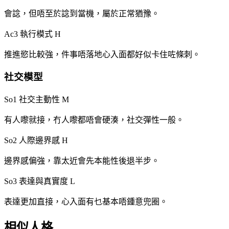
會諗，但唔至於諗到當機，屬於正常猶豫。
Ac3 執行模式
H
推進慾比較強，件事唔落地心入面都好似卡住咗條刺。
社交模型
So1 社交主動性
M
有人嚟就接，冇人嚟都唔會硬湊，社交彈性一般。
So2 人際邊界感
H
邊界感偏強，靠太近會先本能性後退半步。
So3 表達與真實度
L
表達更加直接，心入面有乜基本唔鍾意兜圈。
相似人格