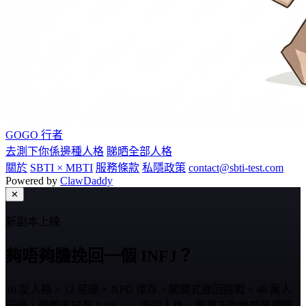
GOGO
行者
去測下你係邊種人格
睇晒全部人格
關於
SBTI × MBTI
服務條款
私隱政策
contact@sbti-test.com
Powered by
ClawDaddy
✕
新副本上線
夠唔夠膽挽回一個 INFJ？
16 型人格 × 12 星座 × NPD 倖存，闖關式挽回挑戰。48 萬人
玩過，通關率只有 0.4%——測完人格，嚟測下你喺感情裡嘅