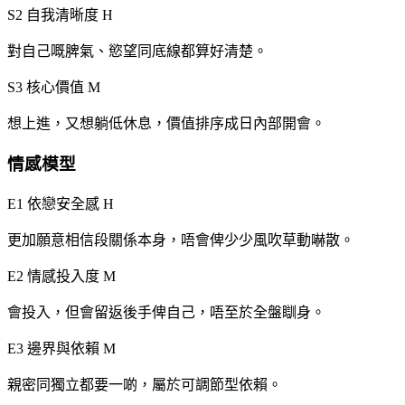
S2 自我清晰度
H
對自己嘅脾氣、慾望同底線都算好清楚。
S3 核心價值
M
想上進，又想躺低休息，價值排序成日內部開會。
情感模型
E1 依戀安全感
H
更加願意相信段關係本身，唔會俾少少風吹草動嚇散。
E2 情感投入度
M
會投入，但會留返後手俾自己，唔至於全盤瞓身。
E3 邊界與依賴
M
親密同獨立都要一啲，屬於可調節型依賴。