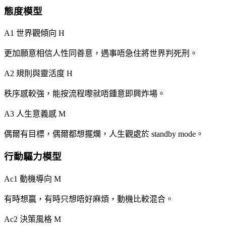
態度模型
A1 世界觀傾向
H
更加願意相信人性同善意，遇事唔急住將世界判死刑。
A2 規則與靈活度
H
秩序感較強，能按流程嚟就唔鍾意即興炸場。
A3 人生意義感
M
偶爾有目標，偶爾都想擺爛，人生觀處於 standby mode。
行動驅力模型
Ac1 動機導向
M
有時想贏，有時只想唔好麻煩，動機比較混合。
Ac2 決策風格
M