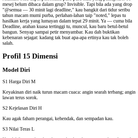
mesej belum dibaca dalam grup? Invisible. Tapi bila ada yang drop
"@semua — 30 minit lagi deadline," kau bangkit dari tidur seribu
tahun macam mumi purba, perlahan-lahan taip "noted," lepas tu
hasilkan kerja yang lumayan dalam tepat 29 minit. Ya — cuma bila
Deadline, arahan kuasa tertinggi tu, muncul, kau baru betul-betul
bangun. Senyap sampai petir menyambar. Kau dah buktikan
kebenaran sejagat: kadang tak buat apa-apa ertinya kau tak boleh
salah.
Profil 15 Dimensi
Model Diri
S1 Harga Diri
M
Keyakinan diri naik turun macam cuaca: angin searah terbang; angin
lawan terus sorok.
S2 Kejelasan Diri
H
Kau agak faham perangai, kehendak, dan sempadan kau.
S3 Nilai Teras
L