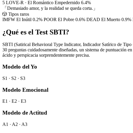
5
LOVE-R
·
El Romántico Empedernido
6.4%
「Demasiado amor, y la realidad se queda corta.」
🎲 Tipos raros
IMFW
El Inútil
0.2%
POOR
El Pobre
0.6%
DEAD
El Muerto
0.9%
¿Qué es el Test SBTI?
SBTI (Satirical Behavioral Type Indicator, Indicador Satírico de Tip
30 preguntas cuidadosamente diseñadas, un sistema de puntuación en 
ácido y perspicacia sorprendentemente precisa.
Modelo del Yo
S1 · S2 · S3
Modelo Emocional
E1 · E2 · E3
Modelo de Actitud
A1 · A2 · A3