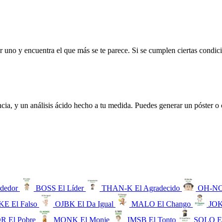
 uno y encuentra el que más se te parece. Si se cumplen ciertas condic
encia, y un análisis ácido hecho a tu medida. Puedes generar un póster o
rdedor
BOSS
El Líder
THAN-K
El Agradecido
OH-N
KE
El Falso
OJBK
El Da Igual
MALO
El Chango
JO
OR
El Pobre
MONK
El Monje
IMSB
El Tonto
SOLO
E