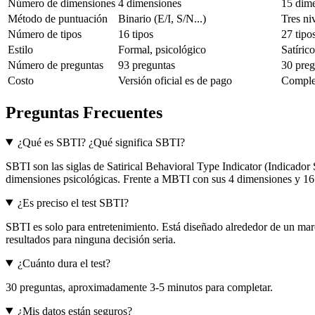
Número de dimensiones
4 dimensiones
15 dim
Método de puntuación
Binario (E/I, S/N...)
Tres ni
Número de tipos
16 tipos
27 tipo
Estilo
Formal, psicológico
Satírico
Número de preguntas
93 preguntas
30 preg
Costo
Versión oficial es de pago
Complet
Preguntas Frecuentes
¿Qué es SBTI? ¿Qué significa SBTI?
SBTI son las siglas de Satirical Behavioral Type Indicator (Indicador 
dimensiones psicológicas. Frente a MBTI con sus 4 dimensiones y 16 ti
¿Es preciso el test SBTI?
SBTI es solo para entretenimiento. Está diseñado alrededor de un marc
resultados para ninguna decisión seria.
¿Cuánto dura el test?
30 preguntas, aproximadamente 3-5 minutos para completar.
¿Mis datos están seguros?