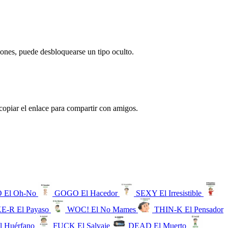
iones, puede desbloquearse un tipo oculto.
 copiar el enlace para compartir con amigos.
O
El Oh-No
GOGO
El Hacedor
SEXY
El Irresistible
KE-R
El Payaso
WOC!
El No Mames
THIN-K
El Pensador
l Huérfano
FUCK
El Salvaje
DEAD
El Muerto