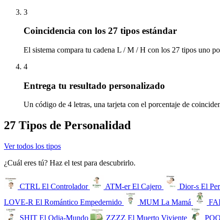
3
Coincidencia con los 27 tipos estándar
El sistema compara tu cadena L / M / H con los 27 tipos uno por
4
Entrega tu resultado personalizado
Un código de 4 letras, una tarjeta con el porcentaje de coincid
27 Tipos de Personalidad
Ver todos los tipos
¿Cuál eres tú? Haz el test para descubrirlo.
CTRL
El Controlador
ATM-er
El Cajero
Dior-s
El Pe
LOVE-R
El Romántico Empedernido
MUM
La Mamá
FA
SHIT
El Odia-Mundo
ZZZZ
El Muerto Viviente
PO