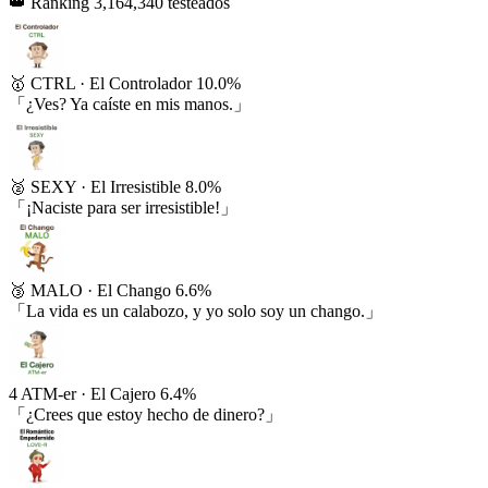
👑 Ranking
3,164,340 testeados
🥇
CTRL
·
El Controlador
10.0%
「¿Ves? Ya caíste en mis manos.」
🥈
SEXY
·
El Irresistible
8.0%
「¡Naciste para ser irresistible!」
🥉
MALO
·
El Chango
6.6%
「La vida es un calabozo, y yo solo soy un chango.」
4
ATM-er
·
El Cajero
6.4%
「¿Crees que estoy hecho de dinero?」