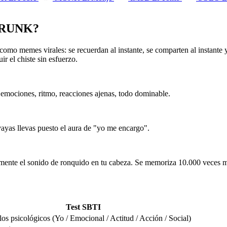
 DRUNK?
omo memes virales: se recuerdan al instante, se comparten al instante y
 el chiste sin esfuerzo.
— emociones, ritmo, reacciones ajenas, todo dominable.
vayas llevas puesto el aura de "yo me encargo".
nte el sonido de ronquido en tu cabeza. Se memoriza 10.000 veces mej
Test SBTI
os psicológicos (Yo / Emocional / Actitud / Acción / Social)