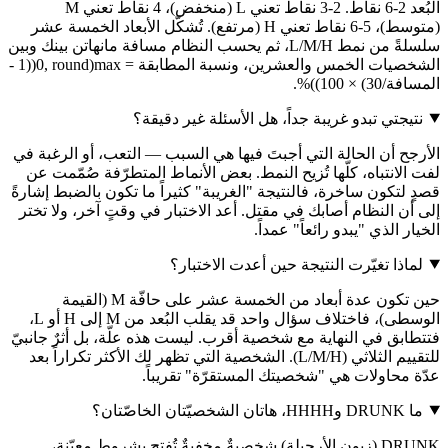
البُعد 2-6 نقاط. 2-3 نقاط تعني L (منخفض)، 4 نقاط تعني M
(متوسط)، 5-6 نقاط تعني H (مرتفع). تُشكّل الأبعاد الخمسة عشر
سلسلةً من نمط L/M/H، ثم يحسب النظام مسافة مانهاتن بينك وبين
الشخصيات الخمس والعشرين، ونسبة المطابقة = max(0, round((1 -
المسافة/30) × 100))%.
نتيجتي تبدو غريبة جداً، هل الأسئلة غير دقيقة؟
الأرجح أن الحالة التي أجبتَ فيها هي السبب — التعب، أو الرغبة في
لفت الانتباه، كلّها تُزيح النمط. بعض الأنماط المتطرّفة صُمّمت عن
قصدٍ لتكون ساخرة، فالنتيجة "الغريبة" كثيراً ما تكون بالضبط إشارةً
إلى أن النظام أصابك في مقتل. أعد الاختبار في وقتٍ آخر، ولا تختر
الخيار الذي "يبدو رائعاً" عمداً.
لماذا تغيّرت النتيجة حين أعدت الاختبار؟
حين تكون عدة أبعاد من الخمسة عشر على حافّة M (القيمة
الوسطى)، فاختلاف سؤال واحد قد يقلب البُعد من M إلى H أو L،
فتتطابق في النهاية مع شخصية أقرب. ليست هذه علّة، بل أثرٌ جانبيّ
للتقييم الثلاثي (L/M/H). الشخصية التي تظهر لك الأكثر تكراراً بعد
عدّة محاولات هي "شخصيتك المستقرّة" تقريباً.
ما DRUNK وHHHH، هاتان الشخصيّتان الخاصّتان؟
DRUNK (زبون الأرجيلة) شخصيةٌ مخفيةٌ تُفتح بشروطٍ معيّنة،