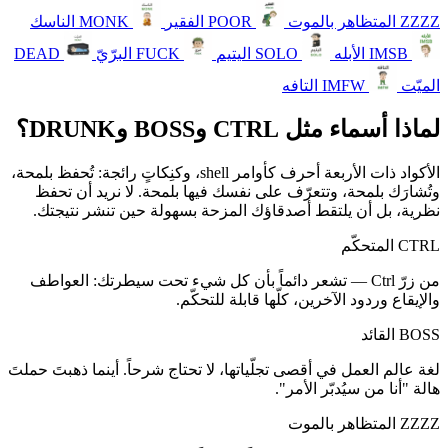
ZZZZ
المتظاهر بالموت
POOR
الفقير
MONK
الناسك
IMSB
الأبله
SOLO
اليتيم
FUCK
البرّيّ
DEAD
الميّت
IMFW
التافه
لماذا أسماء مثل CTRL وBOSS وDRUNK؟
الأكواد ذات الأربعة أحرف كأوامر shell، وكنِكاتٍ رائجة: تُحفظ بلمحة،
وتُشارَك بلمحة، وتتعرّف على نفسك فيها بلمحة. لا نريد أن تحفظ
نظرية، بل أن يلتقط أصدقاؤك المزحة بسهولة حين تنشر نتيجتك.
CTRL
المتحكّم
من زرّ Ctrl — تشعر دائماً بأن كل شيء تحت سيطرتك: العواطف
والإيقاع وردود الآخرين، كلّها قابلة للتحكّم.
BOSS
القائد
لغة عالم العمل في أقصى تجلّياتها، لا تحتاج شرحاً. أينما ذهبتَ حملتَ
هالة "أنا من سيُدبّر الأمر".
ZZZZ
المتظاهر بالموت