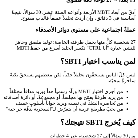
أدقّ من أبعاد MBTI الأربعة وأنواعه الستة عشر. 30 سؤالاً، نتيجةٌ
أساسية في 3 دقائق، وإن أردتَ تحليلاً عميقاً فالباب مفتوح.
عملةٌ اجتماعية على مستوى دوائر الأصدقاء
27 شخصية كلٌّ منها يحمل طرفته الخاصة؛ توليد ملصق وجاهز
للنشر. عبارة "أنا CTRL" تكسر الجليد أسرع من حفظ MBTI.
لمن يناسب اختبار SBTI؟
ليس كلّ الناس يستحقّون تحليلاً جدّياً، لكن معظمهم يستحقّ نكتةً
ساخرةً بمحبّة.
من أجرى اختبار MBTI ورآه رسمياً جداً ويريد مذاقاً مختلفاً
من يريد طرفةً يفتتح بها مجلساً، أو مجموعةً، أو دائرة أصدقائه
من يُحاصره الشكّ في نفسه ويريد جواباً بأسلوبٍ خفيف
من يحبّ بطريقةٍ غريبة أن يتعرّض لـ"السخرية بدقّة جراحية"
كيف يُخرج SBTI نتيجتك؟
من 30 سؤالاً إلى 27 شخصية، عبر 4 خطوات.