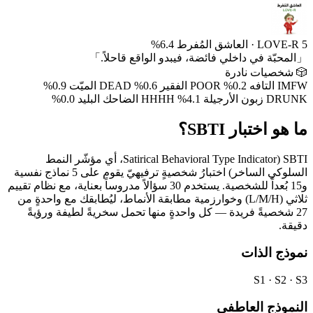
5
LOVE-R
·
العاشق المُفرط
6.4%
「المحبّة في داخلي فائضة، فيبدو الواقع قاحلاً.」
🎲 شخصيات نادرة
IMFW
التافه
0.2%
POOR
الفقير
0.6%
DEAD
الميّت
0.9%
DRUNK
زبون الأرجيلة
4.1%
HHHH
الضاحك البليد
0.0%
ما هو اختبار SBTI؟
SBTI (Satirical Behavioral Type Indicator، أي مؤشّر النمط
السلوكي الساخر) اختبارُ شخصيةٍ ترفيهيّ يقوم على 5 نماذج نفسية
و15 بُعداً للشخصية. يستخدم 30 سؤالاً مدروساً بعناية، مع نظام تقييم
ثلاثي (L/M/H) وخوارزمية مطابقة الأنماط، ليُطابقك مع واحدةٍ من
27 شخصيةً فريدة — كل واحدةٍ منها تحمل سخريةً لطيفة ورؤيةً
دقيقة.
نموذج الذات
S1 · S2 · S3
النموذج العاطفي