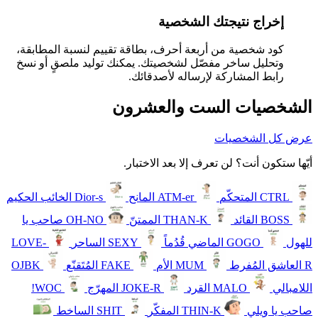
إخراج نتيجتك الشخصية
كود شخصية من أربعة أحرف، بطاقة تقييم لنسبة المطابقة،
وتحليل ساخر مفصّل لشخصيتك. يمكنك توليد ملصقٍ أو نسخ
رابط المشاركة لإرساله لأصدقائك.
الشخصيات الست والعشرون
عرض كل الشخصيات
أيّها ستكون أنت؟ لن تعرف إلا بعد الاختبار.
CTRL
المتحكّم
ATM-er
المانح
Dior-s
الخائب الحكيم
BOSS
القائد
THAN-K
الممتنّ
OH-NO
صاحب يا
للهول
GOGO
الماضي قُدُماً
SEXY
الساحر
LOVE-
R
العاشق المُفرط
MUM
الأم
FAKE
المُتَقنّع
OJBK
اللامبالي
MALO
القرد
JOKE-R
المهرّج
WOC!
صاحب يا ويلي
THIN-K
المفكّر
SHIT
الساخط