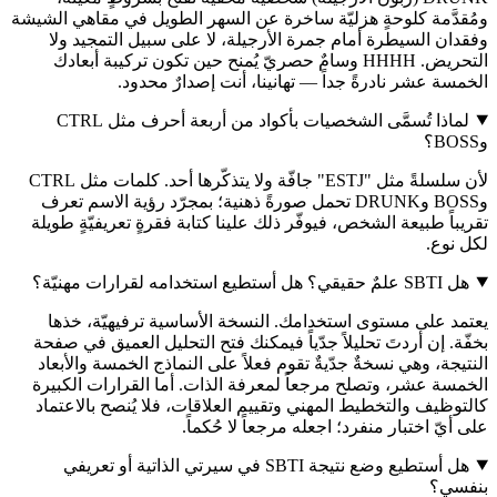
ومُقدَّمة كلوحةٍ هزليّة ساخرة عن السهر الطويل في مقاهي الشيشة
وفقدان السيطرة أمام جمرة الأرجيلة، لا على سبيل التمجيد ولا
التحريض. HHHH وسامٌ حصريّ يُمنح حين تكون تركيبة أبعادك
الخمسة عشر نادرةً جداً — تهانينا، أنت إصدارٌ محدود.
لماذا تُسمَّى الشخصيات بأكواد من أربعة أحرف مثل CTRL
وBOSS؟
لأن سلسلةً مثل "ESTJ" جافّة ولا يتذكّرها أحد. كلمات مثل CTRL
وBOSS وDRUNK تحمل صورةً ذهنية؛ بمجرّد رؤية الاسم تعرف
تقريباً طبيعة الشخص، فيوفّر ذلك علينا كتابة فقرةٍ تعريفيّةٍ طويلة
لكل نوع.
هل SBTI علمٌ حقيقي؟ هل أستطيع استخدامه لقرارات مهنيّة؟
يعتمد على مستوى استخدامك. النسخة الأساسية ترفيهيّة، خذها
بخفّة. إن أردتَ تحليلاً جدّياً فيمكنك فتح التحليل العميق في صفحة
النتيجة، وهي نسخةٌ جدّيةٌ تقوم فعلاً على النماذج الخمسة والأبعاد
الخمسة عشر، وتصلح مرجعاً لمعرفة الذات. أما القرارات الكبيرة
كالتوظيف والتخطيط المهني وتقييم العلاقات، فلا يُنصح بالاعتماد
على أيّ اختبار منفرد؛ اجعله مرجعاً لا حُكماً.
هل أستطيع وضع نتيجة SBTI في سيرتي الذاتية أو تعريفي
بنفسي؟