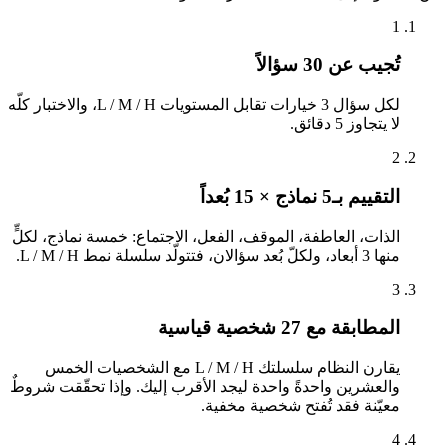
1
تُجيب عن 30 سؤالاً
لكل سؤال 3 خيارات تقابل المستويات L / M / H، والاختبار كلّه
لا يتجاوز 5 دقائق.
2
التقييم بـ5 نماذج × 15 بُعداً
الذات، العاطفة، الموقف، الفعل، الاجتماع: خمسة نماذج، لكلٍّ
منها 3 أبعاد، ولكلّ بُعد سؤالان، فتتولّد سلسلة نمط L / M / H.
3
المطابقة مع 27 شخصية قياسية
يقارن النظام سلسلتك L / M / H مع الشخصيات الخمس
والعشرين واحدةً واحدة ليجد الأقرب إليك. وإذا تحقّقت شروطٌ
معيّنة فقد تُفتح شخصية مخفية.
4