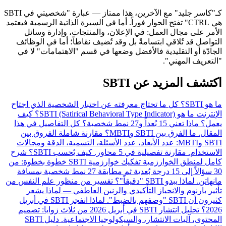
كـ"كاسر جليد" مع الآخرين، هذا ممتاز — عبارة "شخصيتي في SBTI
هي CTRL" تفتح الحوار فوراً. أما في السيرة الذاتية الرسمية فيعتمد
الأمر على مجال العمل: في الإعلان، والمنتجات، وإدارة وسائل
التواصل قد تُلاقي ابتسامةً بل وقد تُضيف نقاطاً؛ أما في الوظائف
الجادّة أو التقليدية فالأفضل وضعها في قسم "الاهتمامات" لا في
"التعريف المهني".
اكتشف المزيد عن SBTI
ما هو SBTI؟ كل ما تحتاج معرفته عن اختبار الشخصية الذي اجتاح
الإنترنت
ما هو SBTI (Satirical Behavioral Type Indicator)؟ كيف
يعمل؟ ماذا تعني 15 بُعداً و27 نمط شخصية؟ كل التفاصيل في هذا
المقال.
ما الفرق بين SBTI وMBTI؟ مقارنة شاملة
الفروق بين
SBTI وMBTI: عدد الأبعاد، عدد الأسئلة، التسمية، الدقة ومجالات
الاستخدام. مقارنة تفصيلية في 5 محاور.
كيف يُحسب SBTI؟ شرح
كامل لمنطق الخوارزمية
تفكيك خوارزمية SBTI خطوة بخطوة: من
30 سؤالاً إلى 15 درجة بُعدية ثم مطابقة 27 نمط شخصية بمسافة
مانهاتن.
لماذا يبدو SBTI "دقيقاً"؟ تفسير من منظور علم النفس
من
تأثير بارنوم والانحياز التأكيدي والرنين العاطفي — لماذا يشعر
كثيرون أن SBTI "وصفهم بالضبط".
لماذا انفجر SBTI في أبريل
2026؟
تحليل انتشار SBTI في أبريل 2026 من ثلاث زوايا: تصميم
المحتوى، آليات الانتشار، والسيكولوجيا الاجتماعية.
دليل SBTI