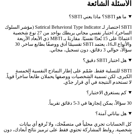
الأسئلة الشائعة
ما هو SBTI؟ ماذا يعني SBTI؟
SBTI اختصار لـ Satirical Behavioral Type Indicator (مؤشر السلوك
الساخر)، اختبار نفسي مجاني يربطك بواحد من 27 نوع شخصية
اعتمادًا على 15 بُعدًا نفسيًا. مقارنةً بـ MBTI ذي الأبعاد الأربعة
والأنواع الـ16، يعتمد SBTI تقسيمًا أدق ووصفًا بطابع ساخر. 30
سؤالًا، حوالي 3 دقائق، دون تسجيل، مجاني.
هل اختبار SBTI دقيق؟
SBTI للتسلية فقط. صُمّم على إطار النماذج النفسية الخمسة
الكبرى، لكن تسمية الشخصيات ووصفها يحملان طابعاً ساخراً قوياً.
لا تستخدم النتيجة في أي قرار جدّي.
كم يستغرق الاختبار؟
30 سؤالاً، يمكن إنجازها في 3-5 دقائق تقريباً.
هل بياناتي آمنة؟
كل الحسابات تجري محلياً في متصفّحك، ولا تُرفع أي بيانات
شخصية. روابط المشاركة تحتوي فقط على ترميز نتائج أبعادك، دون