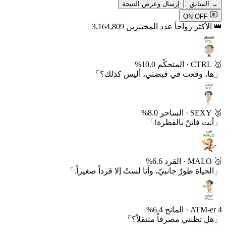
→ السابق
إرسال وعرض النتيجة
弹
ON
OFF
👑 الأكثر رواجاً
عدد المختبَرين 3,164,809
🥇
CTRL
·
المتحكّم
10.0%
「ها، وقعت في قبضتي، أليس كذلك؟」
🥈
SEXY
·
الساحر
8.0%
「أنت فاتنٌ بالفطرة!」
🥉
MALO
·
القرد
6.6%
「الحياة طورٌ جانبيّ، وأنا لستُ إلا قرداً صغيراً.」
4
ATM-er
·
المانح
6.4%
「هل تظنني مصرفاً متنقلاً؟」