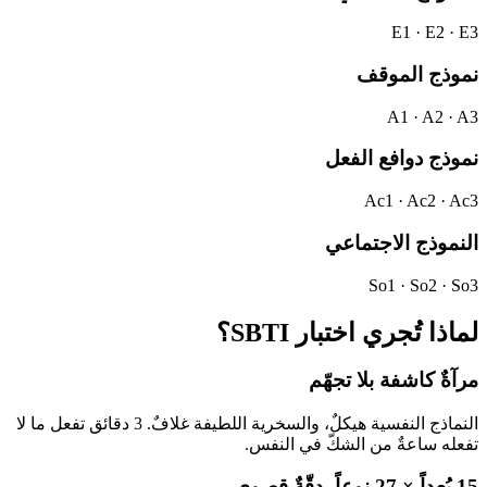
E1 · E2 · E3
نموذج الموقف
A1 · A2 · A3
نموذج دوافع الفعل
Ac1 · Ac2 · Ac3
النموذج الاجتماعي
So1 · So2 · So3
لماذا تُجري اختبار SBTI؟
مرآةٌ كاشفة بلا تجهّم
النماذج النفسية هيكلٌ، والسخرية اللطيفة غلافٌ. 3 دقائق تفعل ما لا
تفعله ساعةٌ من الشكّ في النفس.
15 بُعداً × 27 نوعاً، دقّةٌ قصوى