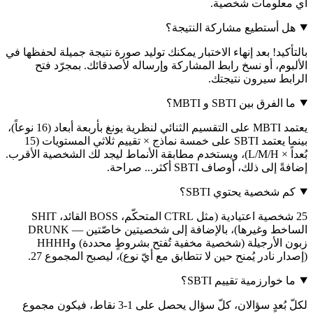
أي معلومات شخصية.
هل أستطيع مشاركة النتيجة؟
بالتأكيد! بعد إنهاء الاختبار يمكنك توليد صورة نتيجة جميلة لحفظها في
الألبوم، أو نسخ رابط المشاركة وإرساله لأصدقائك. بمجرّد فتح
الرابط سيرون نتيجتك.
ما الفرق بين SBTI و MBTI؟
يعتمد MBTI على التقسيم الثنائي لنظرية يونغ بأربعة أبعاد (16 نوعاً)،
بينما يعتمد SBTI على خمسة نماذج × تقييم ثلاثي المستويات (15
بُعداً × L/M/H)، ويستخدم مطابقة الأنماط ليجد لك الشخصية الأقرب.
إضافةً إلى ذلك، أوصاف SBTI أكثر... صراحة.
كم شخصية يحتوي SBTI؟
25 شخصية اعتيادية (مثل CTRL المتحكّم، BOSS القائد، SHIT
الساخط وغيرها)، بالإضافة إلى شخصيتين خاصّتين — DRUNK
زبون الأرجيلة (شخصية مخفية تُفتح بشروطٍ محددة) وHHHH
(إصدار نادر يُمنح حين لا تتطابق مع أيّ نوع)، ليصبح المجموع 27.
ما خوارزمية تقييم SBTI؟
لكلّ بُعدٍ سؤالان، كلّ سؤال يحصل على 1-3 نقاط، فيكون مجموع