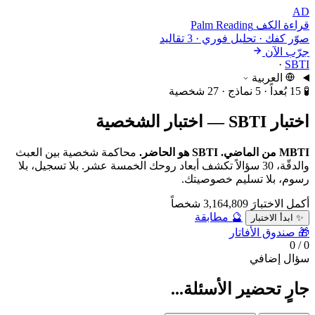
AD
قراءة الكف
Palm Reading
صوّر كفك · تحليل فوري · 3 تقاليد
جرّب الآن
·
SBTI
العربية
🧪
15 بُعداً · 5 نماذج · 27 شخصية
اختبار SBTI — اختبار الشخصية
MBTI من الماضي. SBTI هو الحاضر.
محاكمة شخصية بين العبث
والدقّة، 30 سؤالاً تكشف أبعاد روحك الخمسة عشر. بلا تسجيل، بلا
رسوم، بلا تسليم خصوصيتك.
أكمل الاختبارَ 3,164,809 شخصاً
🔮 مطابقة
✨ ابدأ الاختبار
🎁 صندوق الأفاتار
0 / 0
سؤال إضافي
جارٍ تحضير الأسئلة...