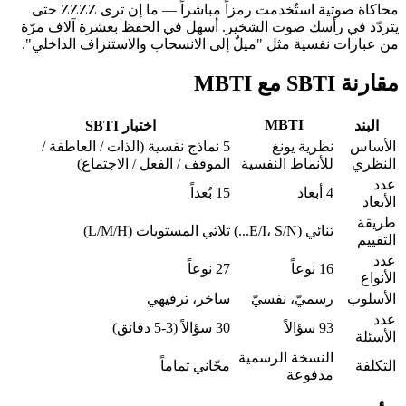
محاكاة صوتية استُخدمت رمزاً مباشراً — ما إن ترى ZZZZ حتى
يتردّد في رأسك صوت الشخير. أسهل في الحفظ بعشرة آلاف مرّة
من عبارات نفسية مثل "ميلٌ إلى الانسحاب والاستنزاف الداخلي".
مقارنة SBTI مع MBTI
MBTI
البند
اختبار SBTI
الأساس
نظرية يونغ
5 نماذج نفسية (الذات / العاطفة /
النظري
للأنماط النفسية
الموقف / الفعل / الاجتماع)
عدد
4 أبعاد
15 بُعداً
الأبعاد
طريقة
ثنائي (E/I، S/N...)
ثلاثي المستويات (L/M/H)
التقييم
عدد
16 نوعاً
27 نوعاً
الأنواع
الأسلوب
رسميّ، نفسيّ
ساخر، ترفيهي
عدد
93 سؤالاً
30 سؤالاً (3-5 دقائق)
الأسئلة
النسخة الرسمية
التكلفة
مجّاني تماماً
مدفوعة