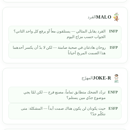
MALO
القرد
INFP
القرد يقابل المثالي — يستلقون معاً أو يرفع كل واحد الثاني؟
الجواب حسب مزاج اليوم
ISFP
روحان هادئتان في صحبة صامتة — لكن لا بدّ أن يكسر أحدهما
هذا الصمت المريح أحياناً
JOKE-R
المهرّج
ENFP
تردّد الضحك متطابق تماماً، مصنع فرح — لكن لمّا يجي
موضوع جدّي مين يستلم؟
ESFP
حيث يكونان لن يكون هناك صمت أبداً — المشكلة: متى
نتكلّم جدّ؟