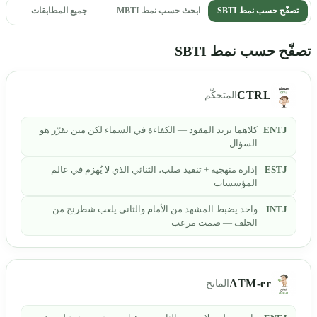
تصفّح حسب نمط SBTI
ابحث حسب نمط MBTI
جميع المطابقات
تصفّح حسب نمط SBTI
CTRL
المتحكّم
ENTJ
كلاهما يريد المقود — الكفاءة في السماء لكن مين يقرّر هو
السؤال
ESTJ
إدارة منهجية + تنفيذ صلب، الثنائي الذي لا يُهزم في عالم
المؤسسات
INTJ
واحد يضبط المشهد من الأمام والثاني يلعب شطرنج من
الخلف — صمت مرعب
ATM-er
المانح