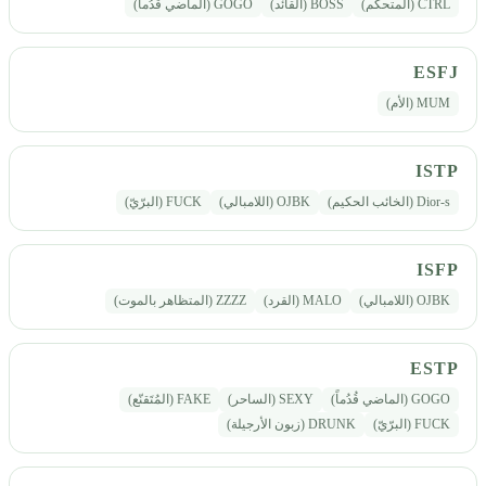
CTRL (المتحكّم)
BOSS (القائد)
GOGO (الماضي قُدُماً)
ESFJ
MUM (الأم)
ISTP
Dior-s (الخائب الحكيم)
OJBK (اللامبالي)
FUCK (البرّيّ)
ISFP
OJBK (اللامبالي)
MALO (القرد)
ZZZZ (المتظاهر بالموت)
ESTP
GOGO (الماضي قُدُماً)
SEXY (الساحر)
FAKE (المُتَقنّع)
FUCK (البرّيّ)
DRUNK (زبون الأرجيلة)