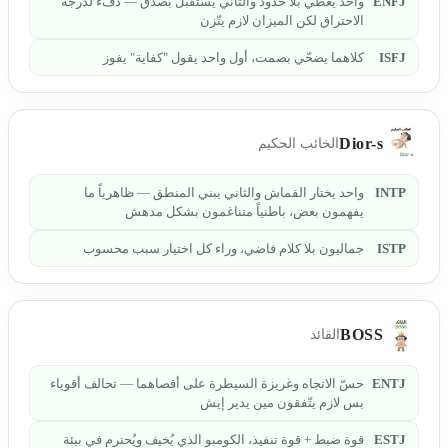
ENFJ
واحد يعطي بلا حدود والثاني يستقبل بصدق — دفء لدرجة
الاحتراق لكن الميزان لازم يتّزن
ISFJ
كلاهما يضحّي بصمت، أول واحد يقول "كفاية" يفوز
Dior-s
الخائب الحكيم
INTP
واحد يختار القماش والثاني يبني المنطق — ظاهرياً ما
يفهمون بعض، باطنياً متناغمون بشكل مدهش
ISTP
جماليون بلا كلام فاضي، وراء كل اختيار سبب محسوب
BOSS
القائد
ENTJ
حسّ الاتجاه وغريزة السيطرة على أقصاهما — تحالف أقوياء
بس لازم يتّفقون مين يدير إيش
ESTJ
قوة ضبط + قوة تنفيذ، الكومبو الذي يُخيف ويُحترم في بيئة