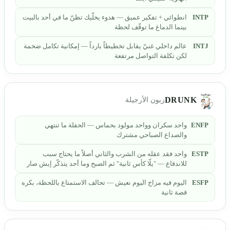
INTP
انطوائي + تفكير عميق — هدوء يخلّيك تظنّ ما في أحد بالبيت
بينما الدماغ ما توقّف لحظة
INTJ
عالم داخلي غنيّ يقابل تخطيطاً بارداً — إمكانية تكامل ضخمة
لكن تكلفة التواصل مرتفعة
DRUNK
زبون الأرجيلة
ENFP
واحد سكران وواحد مولود بحماس — الحفلة ما تنتهي
والصداع الصباحي مشترك
ESTP
واحد فقد عقله من الشرب والثاني أصلاً ما يحتاج سبب
للاندفاع — "يلّا كأس ثانية" ثم الصبح وما أحد يتذكّر إيش صار
ESFP
اليوم فيه مزاج اليوم نعيش — تحالف الاستمتاع باللحظة، بكره
قصة ثانية