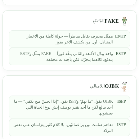
FAKE
المُتَقنّع
ENTP
ممثّل محترف يقابل مناظراً — جولة كاملة من الاختبار
المتبادل، أول من يكشف الآخر يفوز
ESTP
واحد يبدّل الأقنعة والثاني ينفّذ فوراً — FAKE يمثّل وESTP
يندفع، كلاهما يتحرّك لكن بأجندات مختلفة
OJBK
اللامبالي
ISFP
OJBK يقول "ما يهمّ" وISFP يقول "إذا الحسّ صح يكفي" — ما
أحد يبالغ لكن ما أحد يقدر يوصف إيش نوع الحياة اللي
يعيشونها
ISTP
تفاهم صامت بين براغماتيّين، بلا كلام كثير يتزامنان على نفس
التردّد