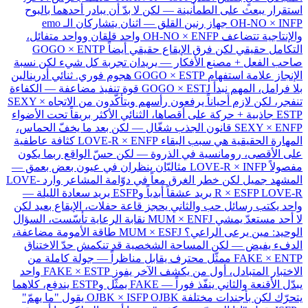
استقرار يبعث على الطمأنينة — لكن لا بدّ أن يبادر أحدهما بالبوح
OH-NO × INFP
جهاز رنين القلق — اثنان يتشاركان الـ emo
والإنتاجية تتضاعف
OH-NO × ENFP
واحد قلقان وواحد متفائل،
التكامل حقيقي لكن فرق الإيقاع حقيقي أيضاً
GOGO × ENTP
صاحب الفعل + مصنع الأفكار — يريدان تجربة كل شيء لكن نسبة
الإنجاز علامة استفهام
GOGO × ESTP
هجوم فوري. ثنائي أدرينالين
بلا فرامل، المهم نبدأ
GOGO × ESTJ
قوة تنفيذ مضاعفة — الكفاءة
تنفجر، لكن لازم أحياناً يرفعون رأسهم ويتأكّدون من الاتجاه
SEXY ×
ESTP
جاذبية + حركة على أقصاها، الثنائي الأكثر بريقاً تحت الأضواء
SEXY × ENFP
قانون الجذب شغّال — لكن بعد ما يخفّ الحماس،
المهارة الحقيقية هي سبب البقاء
LOVE-R × ENFP
كثافة عاطفية
على الأقصى، رومانسية في الذروة — لكن حسّ الواقع ربما يكون
مفصولاً
LOVE-R × INFP
مثاليّان ينظران في عيون بعض بعمق —
المشهد جميل لكن خطر الغرق معاً في دوّامة المشاعر وارد
LOVE-
R × ESFP
LOVE-R يريد عشقاً أبدياً وESFP يريد سعادة الليلة —
واحد يكتب رسائل حب والثاني يحجز قاعة حفلات، الإيقاع بعيد لكن
لا أحد مستعدّ يمشي
MUM × ENFJ
نقابة الرعاية تأسّست، السؤال
الوحيد: مين يرعى الراعي؟
MUM × ESFJ
طاقة الأمومة مضاعفة،
الدفء يفيض — لكن المساحة الشخصية قد تنكمش حدّ الاختناق
FAKE × ENTP
ممثّل محترف يقابل مناظراً — جولة كاملة من
الاختبار المتبادل، أول من يكشف الآخر يفوز
FAKE × ESTP
واحد
يبدّل الأقنعة والثاني ينفّذ فوراً — FAKE يمثّل وESTP يندفع، كلاهما
يتحرّك لكن بأجندات مختلفة
OJBK × ISFP
OJBK يقول "ما يهمّ"