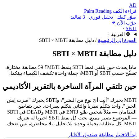
AD
قراءة الكف
Palm Reading
صوّر كفك · تحليل فوري · 3 تقاليد
جرّب الآن
·
SBTI
العربية
العودة إلى الرئيسية
/
دليل مطابقة SBTI × MBTI
دليل مطابقة SBTI × MBTI
ماذا يحدث حين يلتقي نمط SBTI بنمط MBTI؟ 59 مطابقة مختارة،
تصفّح حسب SBTI أو MBTI، جملة واحدة تكشف الكيمياء بينكما.
حين تلتقي المرآة الساخرة بالتقرير الأكاديمي
MBTI يخبرك "أنت أيّ نوع من البشر"، وSBTI يخبرك "صرت إيش
الحين". واحد يتكلّم نظرياً والثاني يتكلّم بصراحة. حين يتقاطع
النظامان — مثلاً شخص طلع ENTJ في MBTI وDEAD في SBTI
— الموضوع يصير ممتع. تحت كل نمط SBTI اخترنا له شريك
MBTI. كل مطابقة بجملة وحدة: بلا تحليل، بلا محاضرة، بس ضحك.
ابدأ الاختبار
مطابقة
صندوق الأفاتار