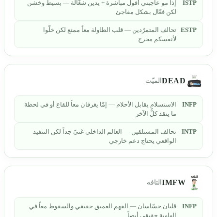
ISTP
إذا مو عاجبني أقول مباشرة + يدين شغّالة — بسيط وخشن
لكن فعّال بشكل مفاجئ
ESTP
تحالف المتمرّدين — قلب الطاولة معاً ممتع لكن خلّوا
لأنفسكم مخرج
DEAD
الميّت
INFP
الاستسلام يقابل الأحلام — إمّا يغرقان معاً للقاع أو في لحظة
ما ينقذ كلٌّ الآخر
INTP
تحالف المستلقين — العالم الداخلي غنيّ جداً لكن التنفيذ
الواقعي يحتاج دعم خارجي
IMFW
التافه
INFP
قلبان حسّاسان — الفهم العميق حقيقي والسقوط معاً في
الهاوية حقيقي أيضاً