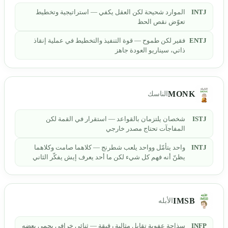
INTJ
الموارد شحيحة لكن العقل يكفي — استراتيجية وتخطيط
تعوّض نقص الحظ
ENTJ
فقير لكن طموح — قوة التنفيذ والتخطيط في عملية إنقاذ
ذاتي، سيناريو العودة جاهز
MONK
الناسك
ISTJ
شخصان يلتزمان بالقواعد — استقرار في القمة لكن
المفاجآت تحتاج مصدر خارجي
INTJ
واحد يتأمّل وواحد يلعب شطرنج — كلاهما صامت وكلاهما
يظنّ أنه فهم كل شيء لكن ما أحد يعرف إيش يفكّر الثاني
IMSB
الأبله
INFP
سذاجة عفوية تقابل مثالية رقيقة — ثنائي خرافي يحمي بعضه