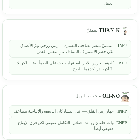
العمل
THAN-K
الممتنّ
INFJ
الممتنّ يلتقي بصاحب البصيرة — رنين روحي يهزّ الأعماق
لكن خطر الاستنزاف المتبادل عالٍ بنفس القدر
ISFJ
كلاهما يحرس الآخر، استقرار يبعث على الطمأنينة — لكن لا
بدّ أن يبادر أحدهما بالبوح
OH-NO
صاحب يا للهول
INFP
جهاز رنين القلق — اثنان يتشاركان الـ emo والإنتاجية تتضاعف
ENFP
واحد قلقان وواحد متفائل، التكامل حقيقي لكن فرق الإيقاع
حقيقي أيضاً