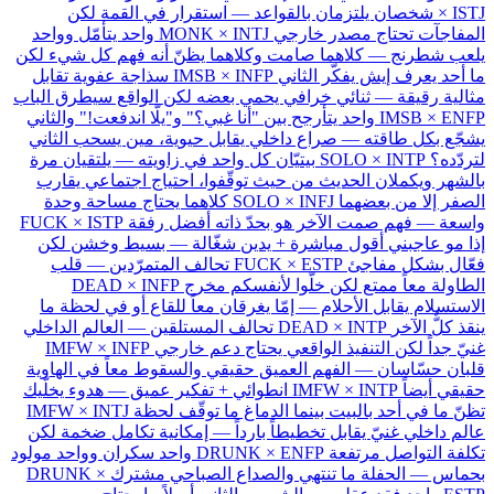
× ISTJ
شخصان يلتزمان بالقواعد — استقرار في القمة لكن
المفاجآت تحتاج مصدر خارجي
MONK × INTJ
واحد يتأمّل وواحد
يلعب شطرنج — كلاهما صامت وكلاهما يظنّ أنه فهم كل شيء لكن
ما أحد يعرف إيش يفكّر الثاني
IMSB × INFP
سذاجة عفوية تقابل
مثالية رقيقة — ثنائي خرافي يحمي بعضه لكن الواقع سيطرق الباب
IMSB × ENFP
واحد يتأرجح بين "أنا غبي؟" و"يلّا اندفعت!" والثاني
يشجّع بكل طاقته — صراع داخلي يقابل حيوية، مين يسحب الثاني
لتردّده؟
SOLO × INTP
بيتيّان كل واحد في زاويته — يلتقيان مرة
بالشهر ويكملان الحديث من حيث توقّفوا، احتياج اجتماعي يقارب
الصفر إلا من بعضهما
SOLO × INFJ
كلاهما يحتاج مساحة وحدة
واسعة — فهم صمت الآخر هو بحدّ ذاته أفضل رفقة
FUCK × ISTP
إذا مو عاجبني أقول مباشرة + يدين شغّالة — بسيط وخشن لكن
فعّال بشكل مفاجئ
FUCK × ESTP
تحالف المتمرّدين — قلب
الطاولة معاً ممتع لكن خلّوا لأنفسكم مخرج
DEAD × INFP
الاستسلام يقابل الأحلام — إمّا يغرقان معاً للقاع أو في لحظة ما
ينقذ كلٌّ الآخر
DEAD × INTP
تحالف المستلقين — العالم الداخلي
غنيّ جداً لكن التنفيذ الواقعي يحتاج دعم خارجي
IMFW × INFP
قلبان حسّاسان — الفهم العميق حقيقي والسقوط معاً في الهاوية
حقيقي أيضاً
IMFW × INTP
انطوائي + تفكير عميق — هدوء يخلّيك
تظنّ ما في أحد بالبيت بينما الدماغ ما توقّف لحظة
IMFW × INTJ
عالم داخلي غنيّ يقابل تخطيطاً بارداً — إمكانية تكامل ضخمة لكن
تكلفة التواصل مرتفعة
DRUNK × ENFP
واحد سكران وواحد مولود
بحماس — الحفلة ما تنتهي والصداع الصباحي مشترك
DRUNK ×