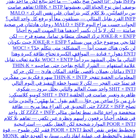
وISFP يقول "إذا الحسّ صح يكفي" — ما أحد يبالغ لكن ما أحد يقدر
يوصف إيش نوع الحياة اللي يعيشونها
OJBK × ISTP
تفاهم صامت
بين براغماتيّين، بلا كلام كثير يتزامنان على نفس التردّد
MALO ×
INFP
القرد يقابل المثالي — يستلقون معاً أو يرفع كل واحد الثاني؟
الجواب حسب مزاج اليوم
MALO × ISFP
روحان هادئتان في صحبة
صامتة — لكن لا بدّ أن يكسر أحدهما هذا الصمت المريح أحياناً
JOKE-R × ENFP
تردّد الضحك متطابق تماماً، مصنع فرح — لكن
لمّا يجي موضوع جدّي مين يستلم؟
JOKE-R × ESFP
حيث يكونان
لن يكون هناك صمت أبداً — المشكلة: متى نتكلّم جدّ؟
WOC! ×
ENTJ
ذهول + قيادة — المواقف الكبيرة تحتاج طاقة كبيرة وهذا
الثنائي ما يخلّي المشهد يبرد أبداً
WOC! × ENTP
علامة تعجّب تقابل
علامة استفهام — الشرار الناتج يفاجئ حتى صاحبيه
THIN-K ×
INTJ
دماغان يعملان بأقصى طاقة، المكان هادئ — لكن حركة
المعلومات الخفية تنفجر
THIN-K × INTP
سهرة فكرية بين مفكّرين
قد تمتدّ حتى الفجر — لكن لا تنسوا خطة التنفيذ في اليوم التالي
SHIT × INTJ
واحد يسبّ العالم والثاني يحلّل ببرود — شكوى
ظاهرية وتغيير صامت في الخلفية
SHIT × INFJ
كومبو كلاسيكي:
بارد من برّا ساخن من جوّا — الفم يقول "ما يهمّني" واليدين بدأت
تصلّح
ZZZZ × ISFP
حتى التحديق في الفراغ معاً مريح — طاقة
منخفضة وراحة عالية، نمط تعايش مثالي
ZZZZ × INFP
كل واحد
في شغله، أحياناً يرفعون رأسهم ونظرة عين تكفي — تفاهم بلا كلام
POOR × INTJ
الموارد شحيحة لكن العقل يكفي — استراتيجية
وتخطيط تعوّض نقص الحظ
POOR × ENTJ
فقير لكن طموح — قوة
التنفيذ والتخطيط في عملية إنقاذ ذاتي، سيناريو العودة جاهز
MONK