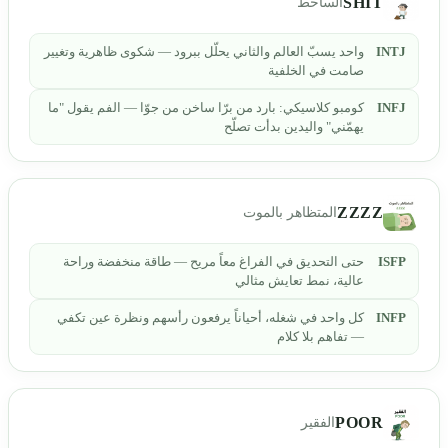
SHIT
الساخط
INTJ
واحد يسبّ العالم والثاني يحلّل ببرود — شكوى ظاهرية وتغيير
صامت في الخلفية
INFJ
كومبو كلاسيكي: بارد من برّا ساخن من جوّا — الفم يقول "ما
يهمّني" واليدين بدأت تصلّح
ZZZZ
المتظاهر بالموت
ISFP
حتى التحديق في الفراغ معاً مريح — طاقة منخفضة وراحة
عالية، نمط تعايش مثالي
INFP
كل واحد في شغله، أحياناً يرفعون رأسهم ونظرة عين تكفي
— تفاهم بلا كلام
POOR
الفقير