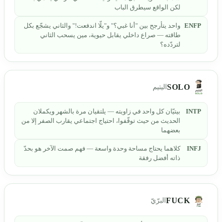
لكن الواقع سيطرق الباب
ENFP
واحد يتأرجح بين "أنا غبي؟" و"يلّا اندفعت!" والثاني يشجّع بكل
طاقته — صراع داخلي يقابل حيوية، مين يسحب الثاني
لتردّده؟
SOLO
اليتيم
INTP
بيتيّان كل واحد في زاويته — يلتقيان مرة بالشهر ويكملان
الحديث من حيث توقّفوا، احتياج اجتماعي يقارب الصفر إلا من
بعضهما
INFJ
كلاهما يحتاج مساحة وحدة واسعة — فهم صمت الآخر هو بحدّ
ذاته أفضل رفقة
FUCK
البرّيّ