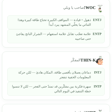
WOC!
صاحب يا ويلي
ENTJ
ذهول + قيادة — المواقف الكبيرة تحتاج طاقة كبيرة وهذا
الثنائي ما يخلّي المشهد يبرد أبداً
ENTP
علامة تعجّب تقابل علامة استفهام — الشرار الناتج يفاجئ
حتى صاحبيه
THIN-K
المفكّر
INTJ
دماغان يعملان بأقصى طاقة، المكان هادئ — لكن حركة
المعلومات الخفية تنفجر
INTP
سهرة فكرية بين مفكّرين قد تمتدّ حتى الفجر — لكن لا تنسوا
خطة التنفيذ في اليوم التالي