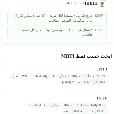
HHHH
الضاحك البليد
ENFP
خارج القالب + مستعدّ لكل شيء — كل شيء ممكن لكن لا
شيء مؤكّد، في الفوضى نظام ما
ESFP
لا تسأل عن النمط، المهم نفرح أولاً — هذي كل فلسفة
هالثنائي
ابحث حسب نمط MBTI
INTJ
CTRL (المتحكّم)
THIN-K (المفكّر)
SHIT (الساخط)
POOR (الفقير)
MONK (الناسك)
IMFW (التافه)
INTP
Dior-s (الخائب الحكيم)
THIN-K (المفكّر)
SOLO (اليتيم)
DEAD (الميّت)
IMFW (التافه)