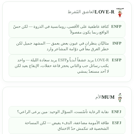
LOVE-R
العاشق المُفرط
ENFP
كثافة عاطفية على الأقصى، رومانسية في الذروة — لكن حسّ
الواقع ربما يكون مفصولاً
INFP
مثاليّان ينظران في عيون بعض بعمق — المشهد جميل لكن
خطر الغرق معاً في دوّامة المشاعر وارد
ESFP
LOVE-R يريد عشقاً أبدياً وESFP يريد سعادة الليلة — واحد
يكتب رسائل حب والثاني يحجز قاعة حفلات، الإيقاع بعيد لكن
لا أحد مستعدّ يمشي
MUM
الأم
ENFJ
نقابة الرعاية تأسّست، السؤال الوحيد: مين يرعى الراعي؟
ESFJ
طاقة الأمومة مضاعفة، الدفء يفيض — لكن المساحة
الشخصية قد تنكمش حدّ الاختناق