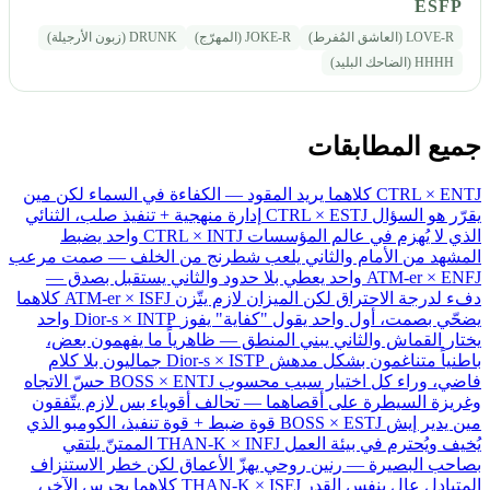
ESFP
LOVE-R (العاشق المُفرط)
JOKE-R (المهرّج)
DRUNK (زبون الأرجيلة)
HHHH (الضاحك البليد)
جميع المطابقات
CTRL × ENTJ
كلاهما يريد المقود — الكفاءة في السماء لكن مين
يقرّر هو السؤال
CTRL × ESTJ
إدارة منهجية + تنفيذ صلب، الثنائي
الذي لا يُهزم في عالم المؤسسات
CTRL × INTJ
واحد يضبط
المشهد من الأمام والثاني يلعب شطرنج من الخلف — صمت مرعب
ATM-er × ENFJ
واحد يعطي بلا حدود والثاني يستقبل بصدق —
دفء لدرجة الاحتراق لكن الميزان لازم يتّزن
ATM-er × ISFJ
كلاهما
يضحّي بصمت، أول واحد يقول "كفاية" يفوز
Dior-s × INTP
واحد
يختار القماش والثاني يبني المنطق — ظاهرياً ما يفهمون بعض،
باطنياً متناغمون بشكل مدهش
Dior-s × ISTP
جماليون بلا كلام
فاضي، وراء كل اختيار سبب محسوب
BOSS × ENTJ
حسّ الاتجاه
وغريزة السيطرة على أقصاهما — تحالف أقوياء بس لازم يتّفقون
مين يدير إيش
BOSS × ESTJ
قوة ضبط + قوة تنفيذ، الكومبو الذي
يُخيف ويُحترم في بيئة العمل
THAN-K × INFJ
الممتنّ يلتقي
بصاحب البصيرة — رنين روحي يهزّ الأعماق لكن خطر الاستنزاف
المتبادل عالٍ بنفس القدر
THAN-K × ISFJ
كلاهما يحرس الآخر،