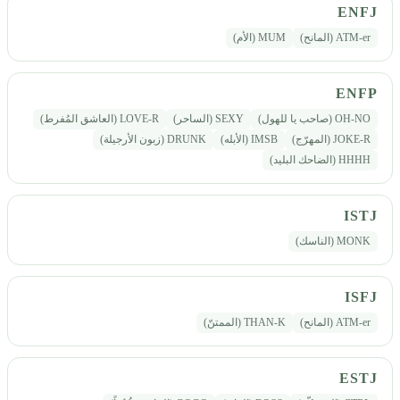
ENFJ
ATM-er (المانح)
MUM (الأم)
ENFP
OH-NO (صاحب يا للهول)
SEXY (الساحر)
LOVE-R (العاشق المُفرط)
JOKE-R (المهرّج)
IMSB (الأبله)
DRUNK (زبون الأرجيلة)
HHHH (الضاحك البليد)
ISTJ
MONK (الناسك)
ISFJ
ATM-er (المانح)
THAN-K (الممتنّ)
ESTJ