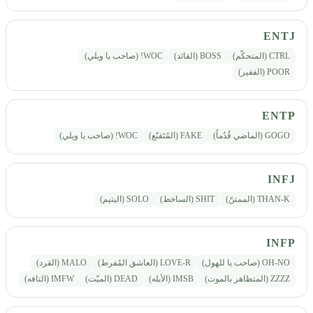
ENTJ
CTRL (المتحكّم)
BOSS (القائد)
WOC! (صاحب يا ويلي)
POOR (الفقير)
ENTP
GOGO (الماضي قُدُماً)
FAKE (المُتَقنّع)
WOC! (صاحب يا ويلي)
INFJ
THAN-K (الممتنّ)
SHIT (الساخط)
SOLO (اليتيم)
INFP
OH-NO (صاحب يا للهول)
LOVE-R (العاشق المُفرط)
MALO (القرد)
ZZZZ (المتظاهر بالموت)
IMSB (الأبله)
DEAD (الميّت)
IMFW (التافه)