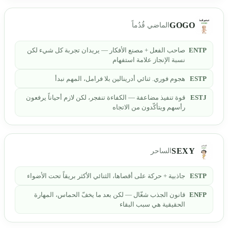
GOGO
الماضي قُدُماً
ENTP
صاحب الفعل + مصنع الأفكار — يريدان تجربة كل شيء لكن
نسبة الإنجاز علامة استفهام
ESTP
هجوم فوري. ثنائي أدرينالين بلا فرامل، المهم نبدأ
ESTJ
قوة تنفيذ مضاعفة — الكفاءة تنفجر، لكن لازم أحياناً يرفعون
رأسهم ويتأكّدون من الاتجاه
SEXY
الساحر
ESTP
جاذبية + حركة على أقصاها، الثنائي الأكثر بريقاً تحت الأضواء
ENFP
قانون الجذب شغّال — لكن بعد ما يخفّ الحماس، المهارة
الحقيقية هي سبب البقاء