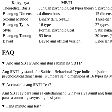
Kategorya
MBTI
Theoretical Basis
Jungian psychological types theory
5 psycholo
Bilang ng Dimensions
4 dimensions
15 dimens
Scoring Method
Binary (E/I, S/N...)
Three-tier
Bilang ng Types
16 types
27 types
Style
Pormal, psychological
Satir, nak
Bilang ng Tanong
93 items
30 items (
Bayad
Bayad ang official version
Libre laha
FAQ
Ano ang SBTI? Ano ang ibig sabihin ng SBTI?
Ang SBTI ay stands for Satirical Behavioral Type Indicator (satirikong
psychological dimensions. Kumpara sa 4 dimensions at 16 types ng M
Accurate ba ang SBTI Test?
Ang SBTI ay para lang sa entertainment. Ginawa siya gamit ang frame
para sa anumang seryosong desisyon.
Ilang minuto ang test?