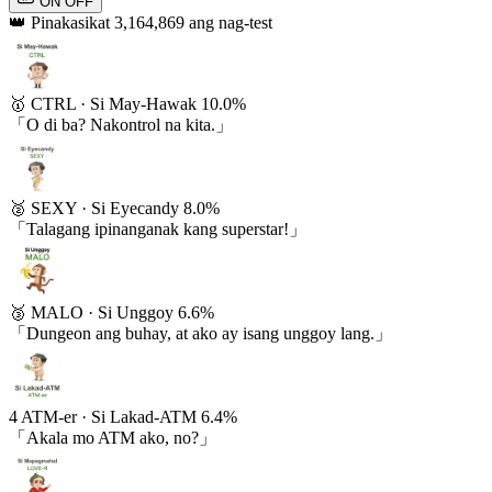
ON
OFF
👑 Pinakasikat
3,164,869 ang nag-test
🥇
CTRL
·
Si May-Hawak
10.0%
「O di ba? Nakontrol na kita.」
🥈
SEXY
·
Si Eyecandy
8.0%
「Talagang ipinanganak kang superstar!」
🥉
MALO
·
Si Unggoy
6.6%
「Dungeon ang buhay, at ako ay isang unggoy lang.」
4
ATM-er
·
Si Lakad-ATM
6.4%
「Akala mo ATM ako, no?」