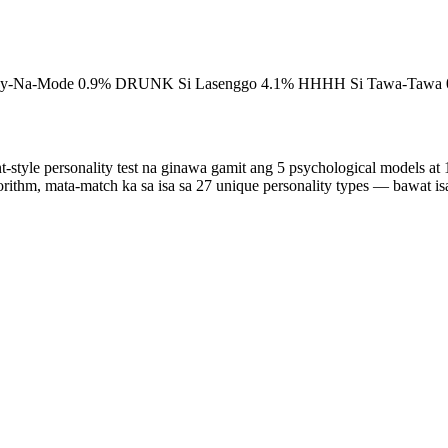
tay-Na-Mode
0.9%
DRUNK
Si Lasenggo
4.1%
HHHH
Si Tawa-Tawa
t-style personality test na ginawa gamit ang 5 psychological models a
orithm, mata-match ka sa isa sa 27 unique personality types — bawat isa