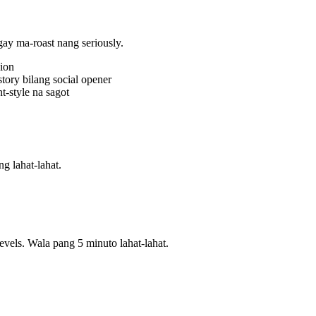
gay ma-roast nang seriously.
sion
tory bilang social opener
t-style na sagot
g lahat-lahat.
vels. Wala pang 5 minuto lahat-lahat.