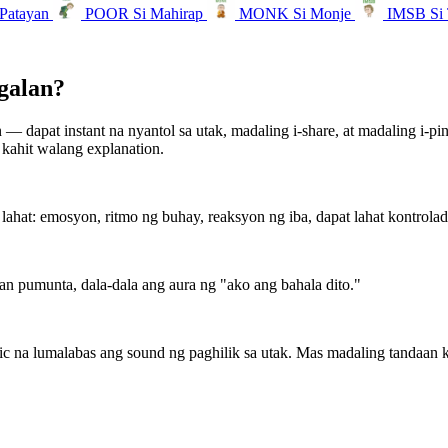
-Patayan
POOR
Si Mahirap
MONK
Si Monje
IMSB
Si
galan?
— dapat instant na nyantol sa utak, madaling i-share, at madaling i-p
 kahit walang explanation.
lahat: emosyon, ritmo ng buhay, reaksyon ng iba, dapat lahat kontrolad
man pumunta, dala-dala ang aura ng "ako ang bahala dito."
 lumalabas ang sound ng paghilik sa utak. Mas madaling tandaan kays