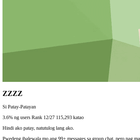
ZZZZ
Si Patay-Patayan
3.6% ng users
Rank 12/27
115,293 katao
Hindi ako patay, natutulog lang ako.
Pwedeng ibalewala mo ang 99+ messages sa group chat, pero pag may