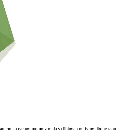
bangon ka parang mummy mula sa libingan ng isang libong taon,