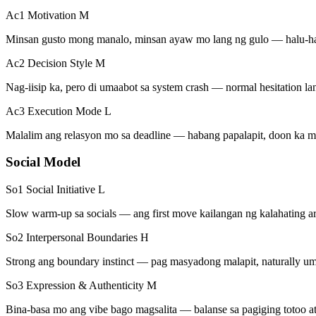
Ac1 Motivation
M
Minsan gusto mong manalo, minsan ayaw mo lang ng gulo — halu-ha
Ac2 Decision Style
M
Nag-iisip ka, pero di umaabot sa system crash — normal hesitation la
Ac3 Execution Mode
L
Malalim ang relasyon mo sa deadline — habang papalapit, doon ka 
Social Model
So1 Social Initiative
L
Slow warm-up sa socials — ang first move kailangan ng kalahating a
So2 Interpersonal Boundaries
H
Strong ang boundary instinct — pag masyadong malapit, naturally um
So3 Expression & Authenticity
M
Bina-basa mo ang vibe bago magsalita — balanse sa pagiging totoo at 