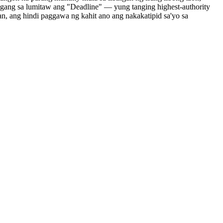
nggang sa lumitaw ang "Deadline" — yung tanging highest-authority
 ang hindi paggawa ng kahit ano ang nakakatipid sa'yo sa