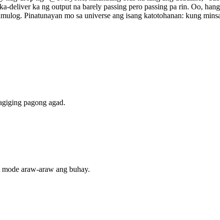
a-deliver ka ng output na barely passing pero passing pa rin. Oo, ha
log. Pinatunayan mo sa universe ang isang katotohanan: kung minsan,
agiging pagong agad.
nt mode araw-araw ang buhay.