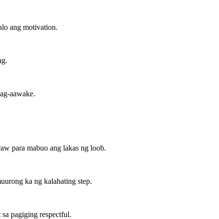
lo ang motivation.
ng.
mag-aawake.
raw para mabuo ang lakas ng loob.
uurong ka ng kalahating step.
sa pagiging respectful.