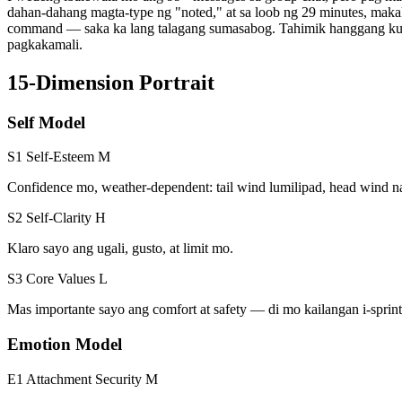
dahan-dahang magta-type ng "noted," at sa loob ng 29 minutes, makak
command — saka ka lang talagang sumasabog. Tahimik hanggang kumu
pagkakamali.
15-Dimension Portrait
Self Model
S1 Self-Esteem
M
Confidence mo, weather-dependent: tail wind lumilipad, head wind n
S2 Self-Clarity
H
Klaro sayo ang ugali, gusto, at limit mo.
S3 Core Values
L
Mas importante sayo ang comfort at safety — di mo kailangan i-spri
Emotion Model
E1 Attachment Security
M