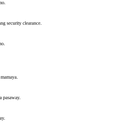
mo.
g security clearance.
mo.
t mamaya.
a pasaway.
ay.