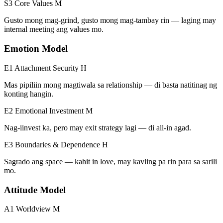
S3 Core Values
M
Gusto mong mag-grind, gusto mong mag-tambay rin — laging may
internal meeting ang values mo.
Emotion Model
E1 Attachment Security
H
Mas pipiliin mong magtiwala sa relationship — di basta natitinag ng
konting hangin.
E2 Emotional Investment
M
Nag-iinvest ka, pero may exit strategy lagi — di all-in agad.
E3 Boundaries & Dependence
H
Sagrado ang space — kahit in love, may kavling pa rin para sa sarili
mo.
Attitude Model
A1 Worldview
M