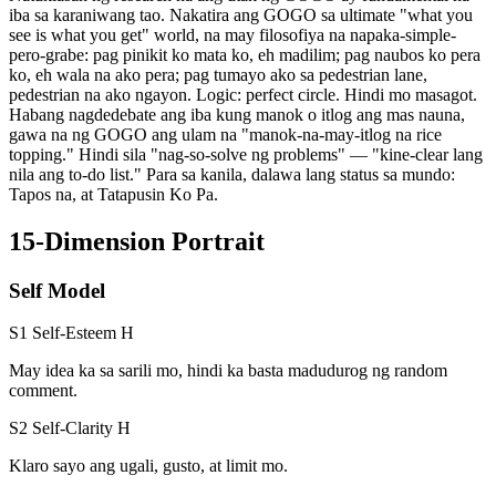
iba sa karaniwang tao. Nakatira ang GOGO sa ultimate "what you
see is what you get" world, na may filosofiya na napaka-simple-
pero-grabe: pag pinikit ko mata ko, eh madilim; pag naubos ko pera
ko, eh wala na ako pera; pag tumayo ako sa pedestrian lane,
pedestrian na ako ngayon. Logic: perfect circle. Hindi mo masagot.
Habang nagdedebate ang iba kung manok o itlog ang mas nauna,
gawa na ng GOGO ang ulam na "manok-na-may-itlog na rice
topping." Hindi sila "nag-so-solve ng problems" — "kine-clear lang
nila ang to-do list." Para sa kanila, dalawa lang status sa mundo:
Tapos na, at Tatapusin Ko Pa.
15-Dimension Portrait
Self Model
S1 Self-Esteem
H
May idea ka sa sarili mo, hindi ka basta madudurog ng random
comment.
S2 Self-Clarity
H
Klaro sayo ang ugali, gusto, at limit mo.