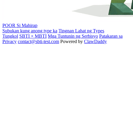
POOR
Si Mahirap
Subukan kung anong type ka
Tingnan Lahat ng Types
Tungkol
SBTI × MBTI
Mga Tuntunin ng Serbisyo
Patakaran sa
Privacy
contact@sbti-test.com
Powered by
ClawDaddy