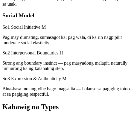
sa utak.
Social Model
So1 Social Initiative
M
Pag may dumating, sumasagot ka; pag wala, di ka rin nagpipilit —
moderate social elasticity.
So2 Interpersonal Boundaries
H
Strong ang boundary instinct — pag masyadong malapit, naturally
umuurong ka ng kalahating step.
So3 Expression & Authenticity
M
Bina-basa mo ang vibe bago magsalita — balanse sa pagiging totoo
at sa pagiging respectful.
Kahawig na Types