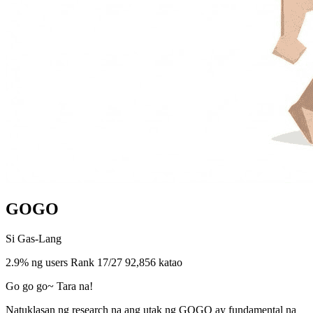
GOGO
Si Gas-Lang
2.9% ng users
Rank 17/27
92,856 katao
Go go go~ Tara na!
Natuklasan ng research na ang utak ng GOGO ay fundamental na