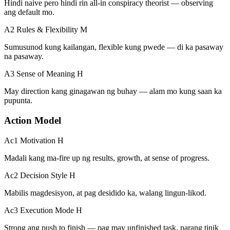
Hindi naive pero hindi rin all-in conspiracy theorist — observing
ang default mo.
A2 Rules & Flexibility
M
Sumusunod kung kailangan, flexible kung pwede — di ka pasaway
na pasaway.
A3 Sense of Meaning
H
May direction kang ginagawan ng buhay — alam mo kung saan ka
pupunta.
Action Model
Ac1 Motivation
H
Madali kang ma-fire up ng results, growth, at sense of progress.
Ac2 Decision Style
H
Mabilis magdesisyon, at pag desidido ka, walang lingun-likod.
Ac3 Execution Mode
H
Strong ang push to finish — pag may unfinished task, parang tinik