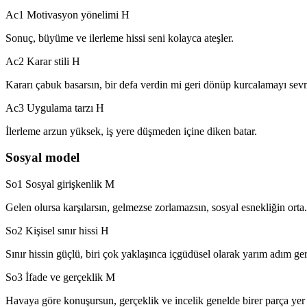
Ac1 Motivasyon yönelimi
H
Sonuç, büyüme ve ilerleme hissi seni kolayca ateşler.
Ac2 Karar stili
H
Kararı çabuk basarsın, bir defa verdin mi geri dönüp kurcalamayı sev
Ac3 Uygulama tarzı
H
İlerleme arzun yüksek, iş yere düşmeden içine diken batar.
Sosyal model
So1 Sosyal girişkenlik
M
Gelen olursa karşılarsın, gelmezse zorlamazsın, sosyal esnekliğin orta.
So2 Kişisel sınır hissi
H
Sınır hissin güçlü, biri çok yaklaşınca içgüdüsel olarak yarım adım geri
So3 İfade ve gerçeklik
M
Havaya göre konuşursun, gerçeklik ve incelik genelde birer parça yer a