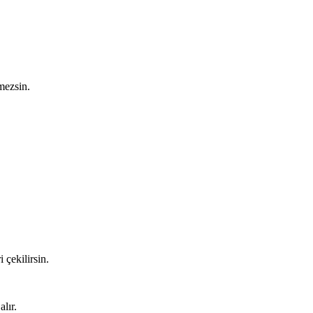
mezsin.
 çekilirsin.
lır.