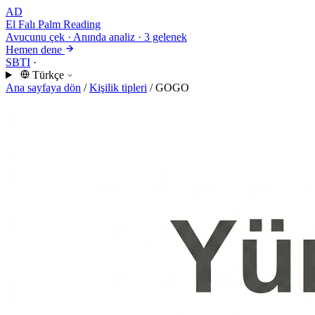
AD
El Falı
Palm Reading
Avucunu çek · Anında analiz · 3 gelenek
Hemen dene
SBTI
·
Türkçe
Ana sayfaya dön
/
Kişilik tipleri
/
GOGO