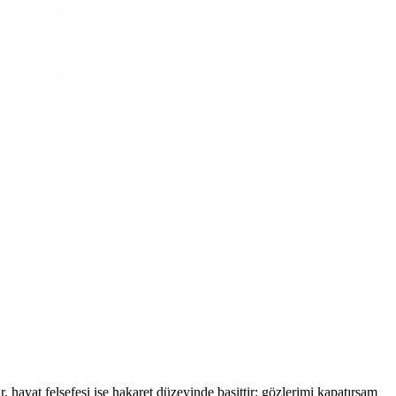
yat felsefesi ise hakaret düzeyinde basittir: gözlerimi kapatırsam