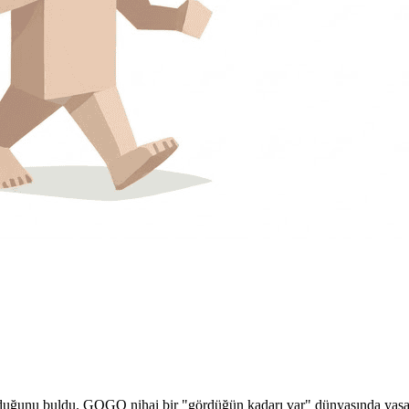
ğunu buldu. GOGO nihai bir "gördüğün kadarı var" dünyasında yaşar, ha