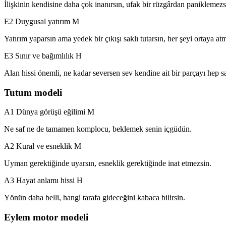
İlişkinin kendisine daha çok inanırsın, ufak bir rüzgârdan paniklemezs
E2 Duygusal yatırım
M
Yatırım yaparsın ama yedek bir çıkışı saklı tutarsın, her şeyi ortaya at
E3 Sınır ve bağımlılık
H
Alan hissi önemli, ne kadar seversen sev kendine ait bir parçayı hep sa
Tutum modeli
A1 Dünya görüşü eğilimi
M
Ne saf ne de tamamen komplocu, beklemek senin içgüdün.
A2 Kural ve esneklik
M
Uyman gerektiğinde uyarsın, esneklik gerektiğinde inat etmezsin.
A3 Hayat anlamı hissi
H
Yönün daha belli, hangi tarafa gideceğini kabaca bilirsin.
Eylem motor modeli