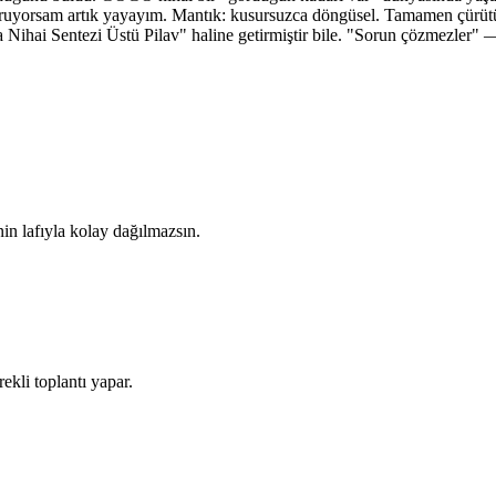
uruyorsam artık yayayım. Mantık: kusursuzca döngüsel. Tamamen çürütü
hai Sentezi Üstü Pilav" haline getirmiştir bile. "Sorun çözmezler" — "y
nin lafıyla kolay dağılmazsın.
ekli toplantı yapar.