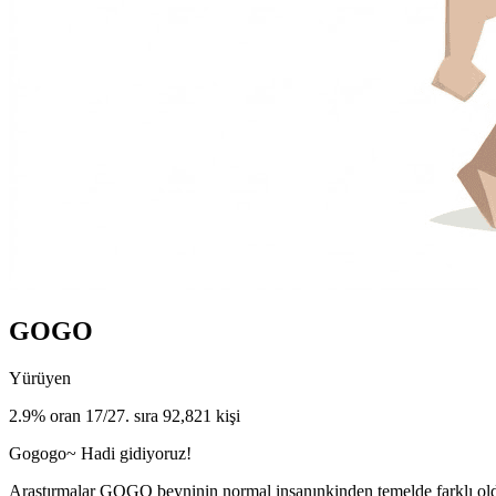
GOGO
Yürüyen
2.9% oran
17/27. sıra
92,821 kişi
Gogogo~ Hadi gidiyoruz!
Araştırmalar GOGO beyninin normal insanınkinden temelde farklı oldu