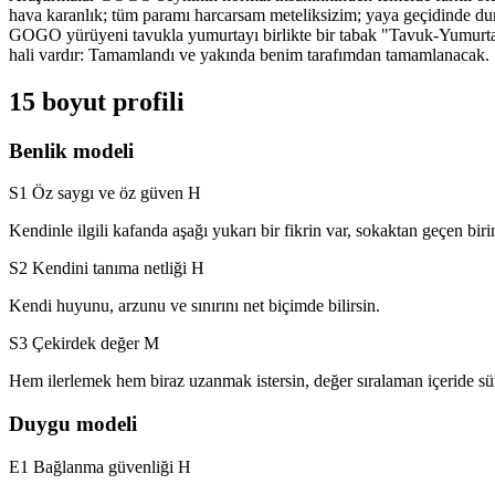
hava karanlık; tüm paramı harcarsam meteliksizim; yaya geçidinde d
GOGO yürüyeni tavukla yumurtayı birlikte bir tabak "Tavuk-Yumurta Ni
hali vardır: Tamamlandı ve yakında benim tarafımdan tamamlanacak.
15 boyut profili
Benlik modeli
S1 Öz saygı ve öz güven
H
Kendinle ilgili kafanda aşağı yukarı bir fikrin var, sokaktan geçen biri
S2 Kendini tanıma netliği
H
Kendi huyunu, arzunu ve sınırını net biçimde bilirsin.
S3 Çekirdek değer
M
Hem ilerlemek hem biraz uzanmak istersin, değer sıralaman içeride sür
Duygu modeli
E1 Bağlanma güvenliği
H