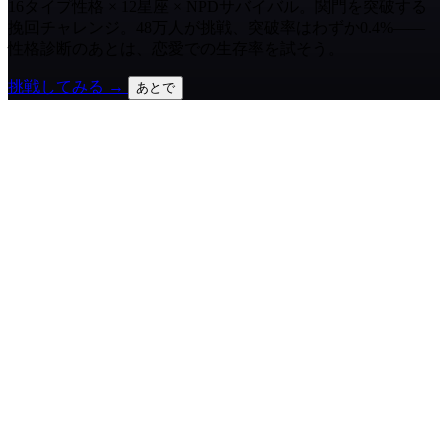
16タイプ性格 × 12星座 × NPDサバイバル。関門を突破する
挽回チャレンジ。48万人が挑戦、突破率はわずか0.4%——
性格診断のあとは、恋愛での生存率を試そう。
挑戦してみる →
あとで