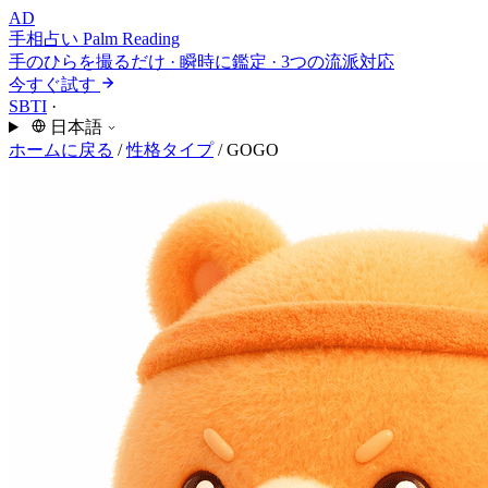
AD
手相占い
Palm Reading
手のひらを撮るだけ · 瞬時に鑑定 · 3つの流派対応
今すぐ試す
SBTI
·
日本語
ホームに戻る
/
性格タイプ
/
GOGO