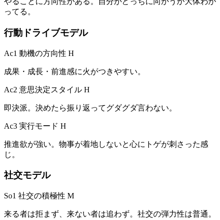
やることに方向性がある。自分がどっちに向かうか大体わか
ってる。
行動ドライブモデル
Ac1 動機の方向性
H
成果・成長・前進感に火がつきやすい。
Ac2 意思決定スタイル
H
即決派。決めたら振り返ってグダグダ言わない。
Ac3 実行モード
H
推進欲が強い。物事が着地しないと心にトゲが刺さった感
じ。
社交モデル
So1 社交の積極性
M
来る者は拒まず、来ない者は追わず。社交の弾力性は普通。