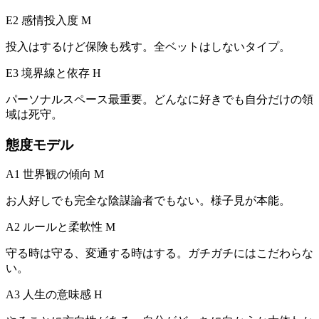
E2 感情投入度
M
投入はするけど保険も残す。全ベットはしないタイプ。
E3 境界線と依存
H
パーソナルスペース最重要。どんなに好きでも自分だけの領
域は死守。
態度モデル
A1 世界観の傾向
M
お人好しでも完全な陰謀論者でもない。様子見が本能。
A2 ルールと柔軟性
M
守る時は守る、変通する時はする。ガチガチにはこだわらな
い。
A3 人生の意味感
H