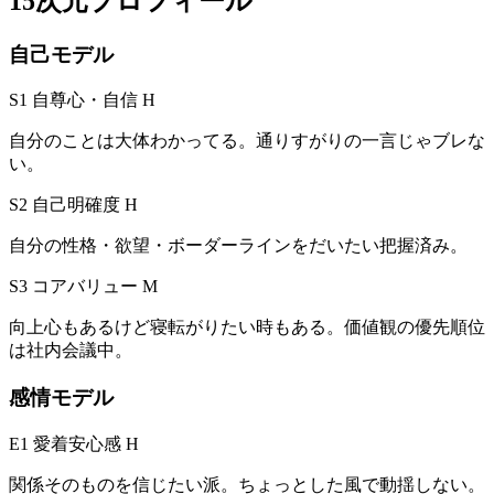
15次元プロフィール
自己モデル
S1 自尊心・自信
H
自分のことは大体わかってる。通りすがりの一言じゃブレな
い。
S2 自己明確度
H
自分の性格・欲望・ボーダーラインをだいたい把握済み。
S3 コアバリュー
M
向上心もあるけど寝転がりたい時もある。価値観の優先順位
は社内会議中。
感情モデル
E1 愛着安心感
H
関係そのものを信じたい派。ちょっとした風で動揺しない。