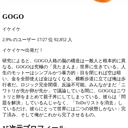
GOGO
イケイケ
2.9% のユーザー
17/27 位
92,852 人
イケイケ〜出発だ！
研究によると、GOGO人格の脳の構造は一般人と根本的に異
なる。GOGOは究極の「見たまんま」世界に生きている。人
生のモットーはシンプルかつ暴力的：目を閉じれば空は暗
い、金を全部使えば金はなくなる、横断歩道に立てば俺は歩
行者だ。ロジック完全閉環、反論不可能。みんながまだ「ニ
ワトリが先か卵が先か」で議論している間に、GOGOはニワ
トリと卵をまとめて親子丼にしてしまっている。彼らは「問
題を解決」しているんじゃなく、「ToDoリストを消去」し
ているだけ。彼らにとって世界には二つの状態しかない：完
了済み、そして俺がこれから完了させるもの。