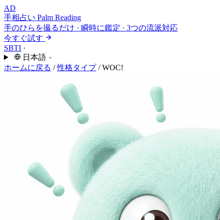
AD
手相占い
Palm Reading
手のひらを撮るだけ · 瞬時に鑑定 · 3つの流派対応
今すぐ試す
SBTI
·
日本語
ホームに戻る
/
性格タイプ
/
WOC!