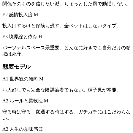
関係そのものを信じたい派。ちょっとした風で動揺しない。
E2 感情投入度
M
投入はするけど保険も残す。全ベットはしないタイプ。
E3 境界線と依存
H
パーソナルスペース最重要。どんなに好きでも自分だけの領
域は死守。
態度モデル
A1 世界観の傾向
M
お人好しでも完全な陰謀論者でもない。様子見が本能。
A2 ルールと柔軟性
M
守る時は守る、変通する時はする。ガチガチにはこだわらな
い。
A3 人生の意味感
H