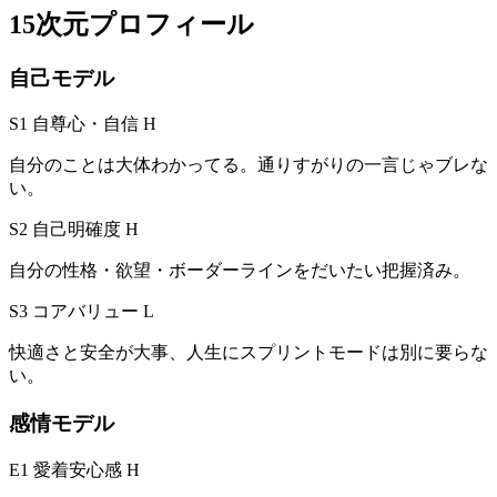
15次元プロフィール
自己モデル
S1 自尊心・自信
H
自分のことは大体わかってる。通りすがりの一言じゃブレな
い。
S2 自己明確度
H
自分の性格・欲望・ボーダーラインをだいたい把握済み。
S3 コアバリュー
L
快適さと安全が大事、人生にスプリントモードは別に要らな
い。
感情モデル
E1 愛着安心感
H