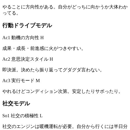
やることに方向性がある。自分がどっちに向かうか大体わか
ってる。
行動ドライブモデル
Ac1 動機の方向性
H
成果・成長・前進感に火がつきやすい。
Ac2 意思決定スタイル
H
即決派。決めたら振り返ってグダグダ言わない。
Ac3 実行モード
M
やれるけどコンディション次第。安定したりサボったり。
社交モデル
So1 社交の積極性
L
社交のエンジンは暖機運転が必要。自分から行くには半日分