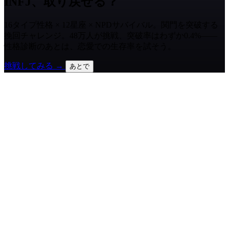
INFJ、取り戻せる？
16タイプ性格 × 12星座 × NPDサバイバル。関門を突破する
挽回チャレンジ。48万人が挑戦、突破率はわずか0.4%——
性格診断のあとは、恋愛での生存率を試そう。
挑戦してみる →
あとで