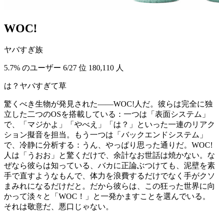
WOC!
ヤバすぎ族
5.7% のユーザー
6/27 位
180,110 人
は？ヤバすぎて草
驚くべき生物が発見された——WOC!人だ。彼らは完全に独
立した二つのOSを搭載している：一つは「表面システム」
で、「マジかよ」「やべえ」「は？」といった一連のリアク
ション擬音を担当。もう一つは「バックエンドシステム」
で、冷静に分析する：うん、やっぱり思った通りだ。WOC!
人は「うおお」と驚くだけで、余計なお世話は焼かない。な
ぜなら彼らは知っている、バカに正論ぶつけても、泥壁を素
手で直すようなもんで、体力を浪費するだけでなく手がクソ
まみれになるだけだと。だから彼らは、この狂った世界に向
かって淡々と「WOC！」と一発かますことを選んでいる。
それは敬意だ、悪口じゃない。