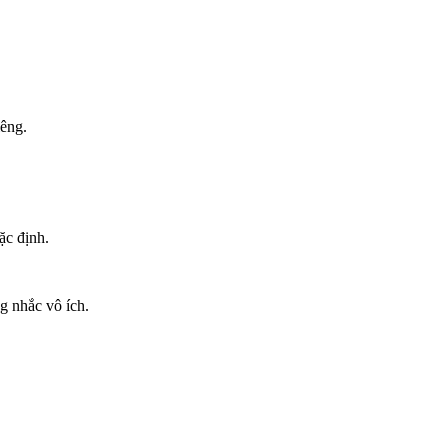
iêng.
ặc định.
g nhắc vô ích.