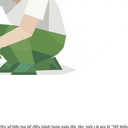
ọ sở hữu hai hệ điều hành hoàn toàn độc lập: một cái gọi là "Hệ thống 