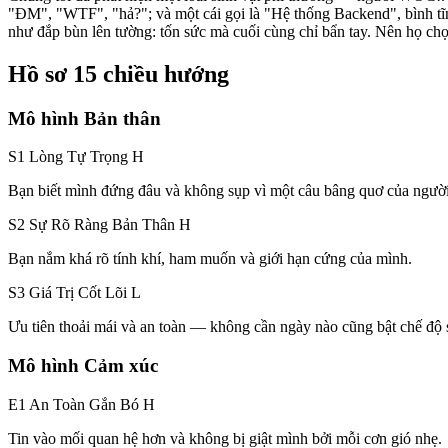
"ĐM", "WTF", "hả?"; và một cái gọi là "Hệ thống Backend", bình tĩ
như đắp bùn lên tường: tốn sức mà cuối cùng chỉ bẩn tay. Nên họ chọ
Hồ sơ 15 chiều hướng
Mô hình Bản thân
S1 Lòng Tự Trọng
H
Bạn biết mình đứng đâu và không sụp vì một câu bâng quơ của người
S2 Sự Rõ Ràng Bản Thân
H
Bạn nắm khá rõ tính khí, ham muốn và giới hạn cứng của mình.
S3 Giá Trị Cốt Lõi
L
Ưu tiên thoải mái và an toàn — không cần ngày nào cũng bật chế độ s
Mô hình Cảm xúc
E1 An Toàn Gắn Bó
H
Tin vào mối quan hệ hơn và không bị giật mình bởi mỗi cơn gió nhẹ.