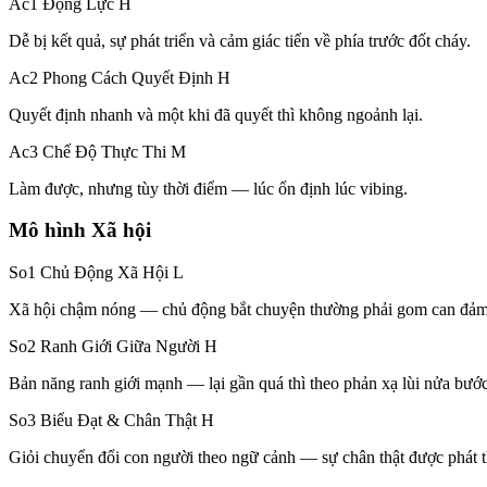
Ac1 Động Lực
H
Dễ bị kết quả, sự phát triển và cảm giác tiến về phía trước đốt cháy.
Ac2 Phong Cách Quyết Định
H
Quyết định nhanh và một khi đã quyết thì không ngoảnh lại.
Ac3 Chế Độ Thực Thi
M
Làm được, nhưng tùy thời điểm — lúc ổn định lúc vibing.
Mô hình Xã hội
So1 Chủ Động Xã Hội
L
Xã hội chậm nóng — chủ động bắt chuyện thường phải gom can đảm
So2 Ranh Giới Giữa Người
H
Bản năng ranh giới mạnh — lại gần quá thì theo phản xạ lùi nửa bước
So3 Biểu Đạt & Chân Thật
H
Giỏi chuyển đổi con người theo ngữ cảnh — sự chân thật được phát t