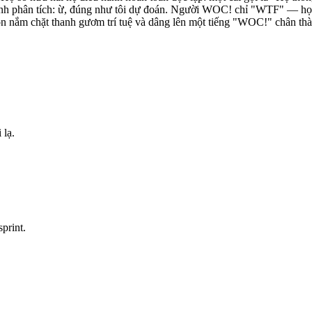
nh phân tích: ừ, đúng như tôi dự đoán. Người WOC! chỉ "WTF" — họ kh
n nắm chặt thanh gươm trí tuệ và dâng lên một tiếng "WOC!" chân thành
 lạ.
print.