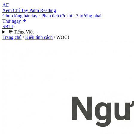
AD
Xem Chỉ Tay
Palm Reading
Chụp lòng bàn tay · Phân tích tức thì · 3 trường phái
Thử ngay
SBTI
·
Tiếng Việt
Trang chủ
/
Kiểu tính cách
/
WOC!