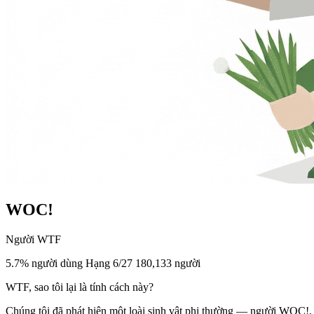
WOC!
Người WTF
5.7% người dùng
Hạng 6/27
180,133 người
WTF, sao tôi lại là tính cách này?
Chúng tôi đã phát hiện một loài sinh vật phi thường — người WOC!. H