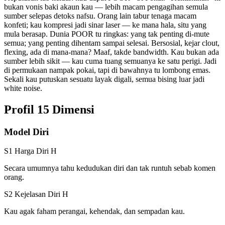
bukan vonis baki akaun kau — lebih macam pengagihan semula
sumber selepas detoks nafsu. Orang lain tabur tenaga macam
konfeti; kau kompresi jadi sinar laser — ke mana hala, situ yang
mula berasap. Dunia POOR tu ringkas: yang tak penting di-mute
semua; yang penting dihentam sampai selesai. Bersosial, kejar clout,
flexing, ada di mana-mana? Maaf, takde bandwidth. Kau bukan ada
sumber lebih sikit — kau cuma tuang semuanya ke satu perigi. Jadi
di permukaan nampak pokai, tapi di bawahnya tu lombong emas.
Sekali kau putuskan sesuatu layak digali, semua bising luar jadi
white noise.
Profil 15 Dimensi
Model Diri
S1 Harga Diri
H
Secara umumnya tahu kedudukan diri dan tak runtuh sebab komen
orang.
S2 Kejelasan Diri
H
Kau agak faham perangai, kehendak, dan sempadan kau.