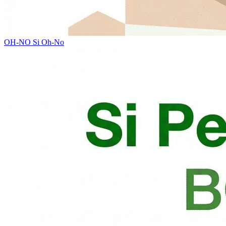
OH-NO
Si Oh-No