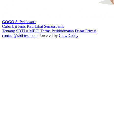
GOGO
Si Pelaksana
Cuba Uji Jenis Kau
Lihat Semua Jenis
Tentang
SBTI × MBTI
Terma Perkhidmatan
Dasar Privasi
contact@sbti-test.com
Powered by
ClawDaddy