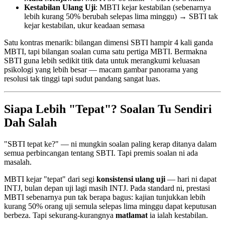
Kestabilan Ulang Uji
: MBTI kejar kestabilan (sebenarnya
lebih kurang 50% berubah selepas lima minggu) → SBTI tak
kejar kestabilan, ukur keadaan semasa
Satu kontras menarik: bilangan dimensi SBTI hampir 4 kali ganda
MBTI, tapi bilangan soalan cuma satu pertiga MBTI. Bermakna
SBTI guna lebih sedikit titik data untuk merangkumi keluasan
psikologi yang lebih besar — macam gambar panorama yang
resolusi tak tinggi tapi sudut pandang sangat luas.
Siapa Lebih "Tepat"? Soalan Tu Sendiri
Dah Salah
"SBTI tepat ke?" — ni mungkin soalan paling kerap ditanya dalam
semua perbincangan tentang SBTI. Tapi premis soalan ni ada
masalah.
MBTI kejar "tepat" dari segi
konsistensi ulang uji
— hari ni dapat
INTJ, bulan depan uji lagi masih INTJ. Pada standard ni, prestasi
MBTI sebenarnya pun tak berapa bagus: kajian tunjukkan lebih
kurang 50% orang uji semula selepas lima minggu dapat keputusan
berbeza. Tapi sekurang-kurangnya
matlamat
ia ialah kestabilan.