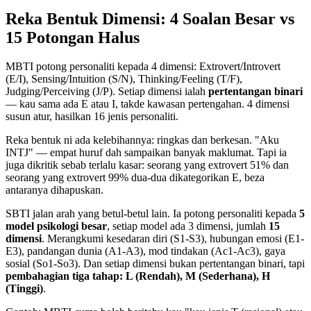
Reka Bentuk Dimensi: 4 Soalan Besar vs
15 Potongan Halus
MBTI potong personaliti kepada 4 dimensi: Extrovert/Introvert
(E/I), Sensing/Intuition (S/N), Thinking/Feeling (T/F),
Judging/Perceiving (J/P). Setiap dimensi ialah
pertentangan binari
— kau sama ada E atau I, takde kawasan pertengahan. 4 dimensi
susun atur, hasilkan 16 jenis personaliti.
Reka bentuk ni ada kelebihannya: ringkas dan berkesan. "Aku
INTJ" — empat huruf dah sampaikan banyak maklumat. Tapi ia
juga dikritik sebab terlalu kasar: seorang yang extrovert 51% dan
seorang yang extrovert 99% dua-dua dikategorikan E, beza
antaranya dihapuskan.
SBTI jalan arah yang betul-betul lain. Ia potong personaliti kepada
5
model psikologi besar
, setiap model ada 3 dimensi, jumlah
15
dimensi
. Merangkumi kesedaran diri (S1-S3), hubungan emosi (E1-
E3), pandangan dunia (A1-A3), mod tindakan (Ac1-Ac3), gaya
sosial (So1-So3). Dan setiap dimensi bukan pertentangan binari, tapi
pembahagian tiga tahap: L (Rendah), M (Sederhana), H
(Tinggi)
.