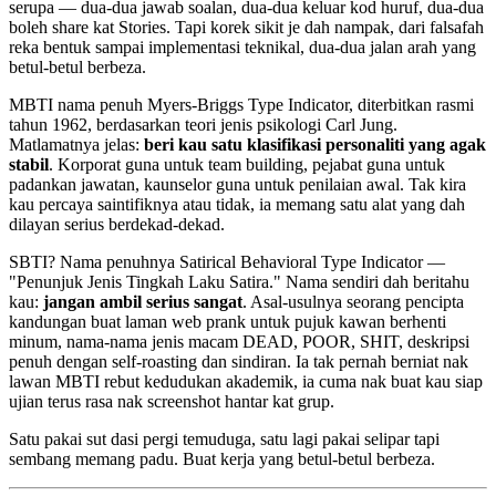
serupa — dua-dua jawab soalan, dua-dua keluar kod huruf, dua-dua
boleh share kat Stories. Tapi korek sikit je dah nampak, dari falsafah
reka bentuk sampai implementasi teknikal, dua-dua jalan arah yang
betul-betul berbeza.
MBTI nama penuh Myers-Briggs Type Indicator, diterbitkan rasmi
tahun 1962, berdasarkan teori jenis psikologi Carl Jung.
Matlamatnya jelas:
beri kau satu klasifikasi personaliti yang agak
stabil
. Korporat guna untuk team building, pejabat guna untuk
padankan jawatan, kaunselor guna untuk penilaian awal. Tak kira
kau percaya saintifiknya atau tidak, ia memang satu alat yang dah
dilayan serius berdekad-dekad.
SBTI? Nama penuhnya Satirical Behavioral Type Indicator —
"Penunjuk Jenis Tingkah Laku Satira." Nama sendiri dah beritahu
kau:
jangan ambil serius sangat
. Asal-usulnya seorang pencipta
kandungan buat laman web prank untuk pujuk kawan berhenti
minum, nama-nama jenis macam DEAD, POOR, SHIT, deskripsi
penuh dengan self-roasting dan sindiran. Ia tak pernah berniat nak
lawan MBTI rebut kedudukan akademik, ia cuma nak buat kau siap
ujian terus rasa nak screenshot hantar kat grup.
Satu pakai sut dasi pergi temuduga, satu lagi pakai selipar tapi
sembang memang padu. Buat kerja yang betul-betul berbeza.