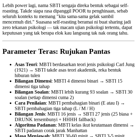
Lebih power lagi, nama SBTI sengaja direka bentuk sebagai self-
roasting. Takde siapa rasa dipanggil POOR tu penghinaan, sebab
seluruh konteks tu memang "kita sama-sama gelak sambil
mencemuh diri." Suasana self-roasting beramai ni buat sharing jadi
zero tekanan psikologi — tak macam ujian psikologi tertentu, dapat
keputusan yang tak berapa elok kau langsung tak nak orang tahu.
Parameter Teras: Rujukan Pantas
Asas Teori
: MBTI berdasarkan teori jenis psikologi Carl Jung
(1921) → SBTI takde asas teori akademik, reka bentuk
hiburan tulen
Bilangan Dimensi
: MBTI 4 dimensi binari → SBTI 15
dimensi tiga tahap
Bilangan Soalan
: MBTI lebih kurang 93 soalan → SBTI 30
soalan (setiap dimensi cuma 2)
Cara Penilaian
: MBTI pembahagian binari (E atau I) →
SBTI pembahagian tiga tahap (L / M / H)
Bilangan Jenis
: MBTI 16 jenis → SBTI 27 jenis (25 biasa +
DRUNK tersembunyi + HHHH fallback)
Algoritma Padanan
: MBTI kelas ikut keutamaan dimensi →
SBTI padanan corak jarak Manhattan
Masa Menjawab
: MBTI 30-60 minit → SBTI 3-5 minit