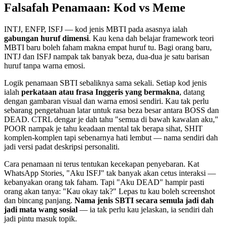
Falsafah Penamaan: Kod vs Meme
INTJ, ENFP, ISFJ — kod jenis MBTI pada asasnya ialah
gabungan huruf dimensi
. Kau kena dah belajar framework teori
MBTI baru boleh faham makna empat huruf tu. Bagi orang baru,
INTJ dan ISFJ nampak tak banyak beza, dua-dua je satu barisan
huruf tanpa warna emosi.
Logik penamaan SBTI sebaliknya sama sekali. Setiap kod jenis
ialah
perkataan atau frasa Inggeris yang bermakna
, datang
dengan gambaran visual dan warna emosi sendiri. Kau tak perlu
sebarang pengetahuan latar untuk rasa beza besar antara BOSS dan
DEAD. CTRL dengar je dah tahu "semua di bawah kawalan aku,"
POOR nampak je tahu keadaan mental tak berapa sihat, SHIT
komplen-komplen tapi sebenarnya hati lembut — nama sendiri dah
jadi versi padat deskripsi personaliti.
Cara penamaan ni terus tentukan kecekapan penyebaran. Kat
WhatsApp Stories, "Aku ISFJ" tak banyak akan cetus interaksi —
kebanyakan orang tak faham. Tapi "Aku DEAD" hampir pasti
orang akan tanya: "Kau okay tak?" Lepas tu kau boleh screenshot
dan bincang panjang.
Nama jenis SBTI secara semula jadi dah
jadi mata wang sosial
— ia tak perlu kau jelaskan, ia sendiri dah
jadi pintu masuk topik.