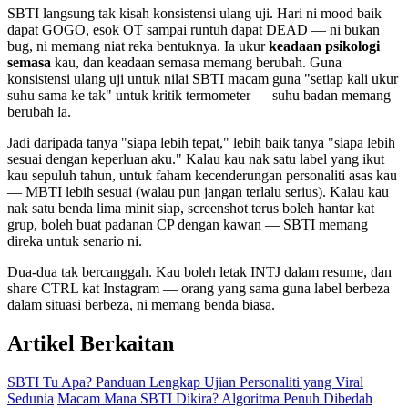
SBTI langsung tak kisah konsistensi ulang uji. Hari ni mood baik
dapat GOGO, esok OT sampai runtuh dapat DEAD — ni bukan
bug, ni memang niat reka bentuknya. Ia ukur
keadaan psikologi
semasa
kau, dan keadaan semasa memang berubah. Guna
konsistensi ulang uji untuk nilai SBTI macam guna "setiap kali ukur
suhu sama ke tak" untuk kritik termometer — suhu badan memang
berubah la.
Jadi daripada tanya "siapa lebih tepat," lebih baik tanya "siapa lebih
sesuai dengan keperluan aku." Kalau kau nak satu label yang ikut
kau sepuluh tahun, untuk faham kecenderungan personaliti asas kau
— MBTI lebih sesuai (walau pun jangan terlalu serius). Kalau kau
nak satu benda lima minit siap, screenshot terus boleh hantar kat
grup, boleh buat padanan CP dengan kawan — SBTI memang
direka untuk senario ni.
Dua-dua tak bercanggah. Kau boleh letak INTJ dalam resume, dan
share CTRL kat Instagram — orang yang sama guna label berbeza
dalam situasi berbeza, ni memang benda biasa.
Artikel Berkaitan
SBTI Tu Apa? Panduan Lengkap Ujian Personaliti yang Viral
Sedunia
Macam Mana SBTI Dikira? Algoritma Penuh Dibedah