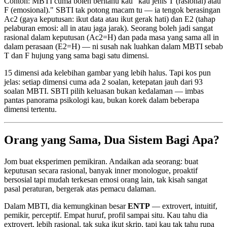
Contoh: MBTI cuma boleh beritahu kau "kau jenis T (rasional) atau
F (emosional)." SBTI tak potong macam tu — ia tengok berasingan
Ac2 (gaya keputusan: ikut data atau ikut gerak hati) dan E2 (tahap
pelaburan emosi: all in atau jaga jarak). Seorang boleh jadi sangat
rasional dalam keputusan (Ac2=H) dan pada masa yang sama all in
dalam perasaan (E2=H) — ni susah nak luahkan dalam MBTI sebab
T dan F hujung yang sama bagi satu dimensi.
15 dimensi ada kelebihan gambar yang lebih halus. Tapi kos pun
jelas: setiap dimensi cuma ada 2 soalan, ketepatan jauh dari 93
soalan MBTI. SBTI pilih keluasan bukan kedalaman — imbas
pantas panorama psikologi kau, bukan korek dalam beberapa
dimensi tertentu.
Orang yang Sama, Dua Sistem Bagi Apa?
Jom buat eksperimen pemikiran. Andaikan ada seorang: buat
keputusan secara rasional, banyak inner monologue, proaktif
bersosial tapi mudah terkesan emosi orang lain, tak kisah sangat
pasal peraturan, bergerak atas pemacu dalaman.
Dalam MBTI, dia kemungkinan besar
ENTP
— extrovert, intuitif,
pemikir, perceptif. Empat huruf, profil sampai situ. Kau tahu dia
extrovert, lebih rasional, tak suka ikut skrip, tapi kau tak tahu rupa