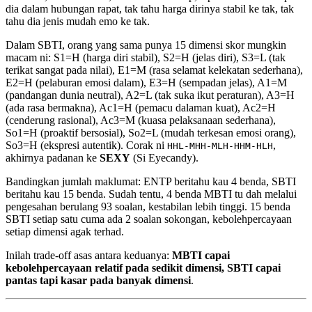
dia dalam hubungan rapat, tak tahu harga dirinya stabil ke tak, tak
tahu dia jenis mudah emo ke tak.
Dalam SBTI, orang yang sama punya 15 dimensi skor mungkin
macam ni: S1=H (harga diri stabil), S2=H (jelas diri), S3=L (tak
terikat sangat pada nilai), E1=M (rasa selamat kelekatan sederhana),
E2=H (pelaburan emosi dalam), E3=H (sempadan jelas), A1=M
(pandangan dunia neutral), A2=L (tak suka ikut peraturan), A3=H
(ada rasa bermakna), Ac1=H (pemacu dalaman kuat), Ac2=H
(cenderung rasional), Ac3=M (kuasa pelaksanaan sederhana),
So1=H (proaktif bersosial), So2=L (mudah terkesan emosi orang),
So3=H (ekspresi autentik). Corak ni
,
HHL-MHH-MLH-HHM-HLH
akhirnya padanan ke
SEXY
(Si Eyecandy).
Bandingkan jumlah maklumat: ENTP beritahu kau 4 benda, SBTI
beritahu kau 15 benda. Sudah tentu, 4 benda MBTI tu dah melalui
pengesahan berulang 93 soalan, kestabilan lebih tinggi. 15 benda
SBTI setiap satu cuma ada 2 soalan sokongan, kebolehpercayaan
setiap dimensi agak terhad.
Inilah trade-off asas antara keduanya:
MBTI capai
kebolehpercayaan relatif pada sedikit dimensi, SBTI capai
pantas tapi kasar pada banyak dimensi
.