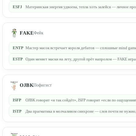
ESFJ
Материнская энергия удвоена, тепла хоть залейся — личное пр
FAKE
Фейк
ENTP
Мастер масок встречает короля дебатов — сплошные mind games
ESTP
Один меняет маски на лету, другой прёт напролом — FAKE игра
OJBK
Пофигист
ISFP
OJBK говорит «и так сойдёт», ISFP говорит «если по ощущения
ISTP
Два прагматика в молчаливом синхроне — слов почти не нужно,