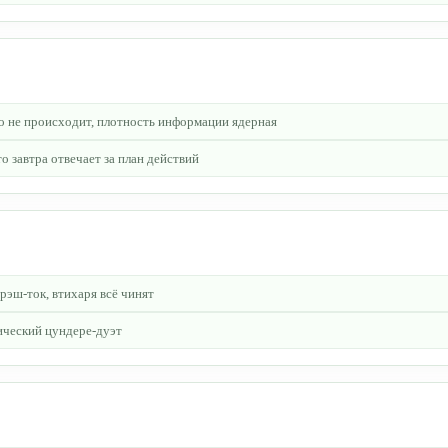
о не происходит, плотность информации ядерная
о завтра отвечает за план действий
эш-ток, втихаря всё чинят
ический цундере-дуэт