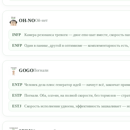
OH-NO
Ой-нет
INFP
Камера резонанса тревоги — двое emo-шат вместе, скорость па
ENFP
Один в панике, другой в оптимизме — комплементарность есть
GOGO
Погнали
ENTP
Человек дела плюс генератор идей — начнут всё, закончат прим
ESTP
Погнали. Оба, олл-ин, на полной скорости, без тормозов — стр
ESTJ
Скорость исполнения удвоена, эффективность зашкаливает — но