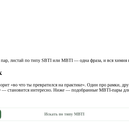
 пар, листай по типу SBTI или MBTI — одна фраза, и вся химия 
к
ворит «во что ты превратился на практике». Один про рамки, др
D — становится интересно. Ниже — подобранные MBTI-пары для
Искать по типу MBTI