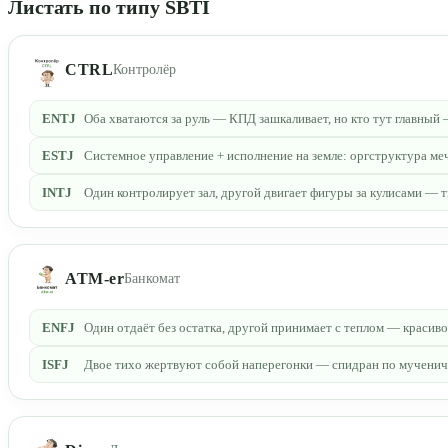
Листать по типу SBTI
CTRL
Контролёр
ENTJ
Оба хватаются за руль — КПД зашкаливает, но кто тут главный
ESTJ
Системное управление + исполнение на земле: оргструктура ме
INTJ
Один контролирует зал, другой двигает фигуры за кулисами — 
ATM-er
Банкомат
ENFJ
Один отдаёт без остатка, другой принимает с теплом — красиво
ISFJ
Двое тихо жертвуют собой наперегонки — спидран по мученичес