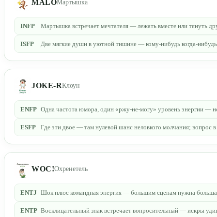
MALO
Мартышка
INFP
Мартышка встречает мечтателя — лежать вместе или тянуть дру
ISFP
Две мягкие души в уютной тишине — кому-нибудь когда-нибуд
JOKE-R
Клоун
ENFP
Одна частота юмора, один «ржу-не-могу» уровень энергии — но 
ESFP
Где эти двое — там нулевой шанс неловкого молчания; вопрос в 
WOC!
Охренетель
ENTJ
Шок плюс командная энергия — большим сценам нужна большая э
ENTP
Восклицательный знак встречает вопросительный — искры уди