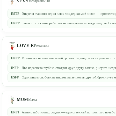
SEXY
Неотразимый
ESTP
Энергия главного героя плюс «подержи моё пиво» — прожектор
ENFP
Закон притяжения работает на полную — но когда медовый свет 
LOVE-R
Романтик
ENFP
Романтика на максимальной громкости, подписка на реальность
INFP
Два идеалиста глубоко смотрят друг другу в глаза, рисуют шед
ESFP
Один пишет любовные письма на вечность, другой бронирует ме
MUM
Мама
ENFJ
Альянс заботливых создан — единственный вопрос: кто позабо