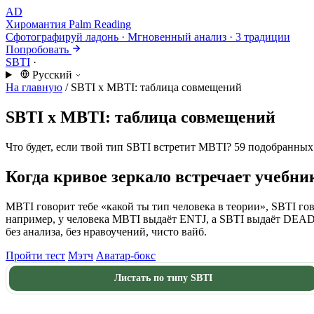
AD
Хиромантия
Palm Reading
Сфотографируй ладонь · Мгновенный анализ · 3 традиции
Попробовать
SBTI
·
Русский
На главную
/
SBTI x MBTI: таблица совмещений
SBTI x MBTI: таблица совмещений
Что будет, если твой тип SBTI встретит MBTI? 59 подобранных
Когда кривое зеркало встречает учебни
MBTI говорит тебе «какой ты тип человека в теории», SBTI го
например, у человека MBTI выдаёт ENTJ, а SBTI выдаёт DEA
без анализа, без нравоучений, чисто вайб.
Пройти тест
Мэтч
Аватар-бокс
Листать по типу SBTI