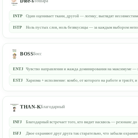
Dior-s
Лошара
INTP
Один оценивает ткани, другой — логику; выглядят несовместим
ISTP
Ноль пустых слов, ноль безвкусицы — за каждым выбором непо
BOSS
Босс
ENTJ
Чувство направления и жажда доминирования на максимуме — 
ESTJ
Харизма + исполнение: комбо, от которого на работе и трясёт,
THAN-K
Благодарный
INFJ
Благодарный встречает того, кто видит насквозь — резонанс до
ISFJ
Двое охраняют друг друга так старательно, что забыли охранят