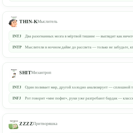
THIN-K
Мыслитель
INTJ
Два разогнанных мозга в мёртвой тишине — выглядит как ничег
INTP
Мыслители в ночном дайве до рассвета — только не забудьте, кт
SHIT
Мизантроп
INTJ
Один поливает мир, другой холодно анализирует — сплошной тр
INFJ
Рот говорит «мне пофиг», руки уже разгребают бардак — класс
ZZZZ
Притворяшка