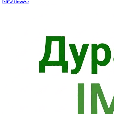
IMFW
Никчёма