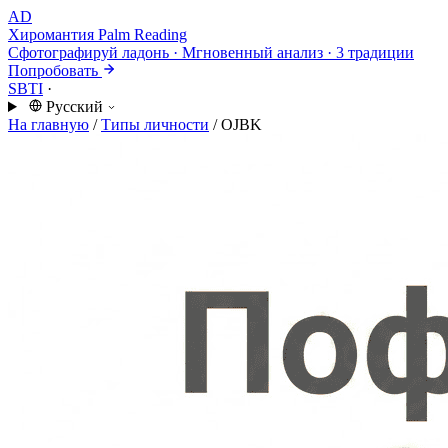
AD
Хиромантия
Palm Reading
Сфотографируй ладонь · Мгновенный анализ · 3 традиции
Попробовать
SBTI
·
Русский
На главную
/
Типы личности
/
OJBK