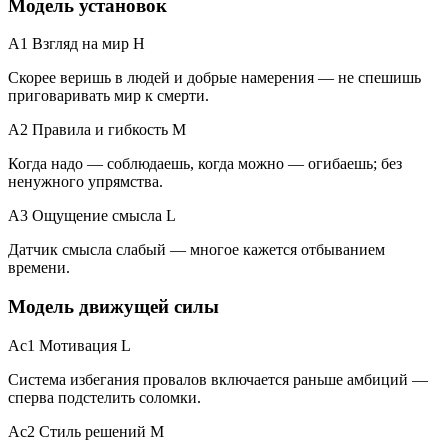
Модель установок
A1 Взгляд на мир
H
Скорее веришь в людей и добрые намерения — не спешишь
приговаривать мир к смерти.
A2 Правила и гибкость
M
Когда надо — соблюдаешь, когда можно — огибаешь; без
ненужного упрямства.
A3 Ощущение смысла
L
Датчик смысла слабый — многое кажется отбыванием
времени.
Модель движущей силы
Ac1 Мотивация
L
Система избегания провалов включается раньше амбиций —
сперва подстелить соломки.
Ac2 Стиль решений
M