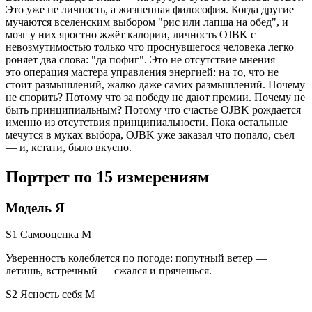
Это уже не личность, а жизненная философия. Когда другие
мучаются вселенским выбором "рис или лапша на обед", и
мозг у них яростно жжёт калории, личность OJBK с
невозмутимостью только что проснувшегося человека легко
роняет два слова: "да пофиг". Это не отсутствие мнения —
это операция мастера управления энергией: на то, что не
стоит размышлений, жалко даже самих размышлений. Почему
не спорить? Потому что за победу не дают премии. Почему не
быть принципиальным? Потому что счастье OJBK рождается
именно из отсутствия принципиальности. Пока остальные
мечутся в муках выбора, OJBK уже заказал что попало, съел
— и, кстати, было вкусно.
Портрет по 15 измерениям
Модель Я
S1 Самооценка
M
Уверенность колеблется по погоде: попутный ветер —
летишь, встречный — сжался и прячешься.
S2 Ясность себя
M