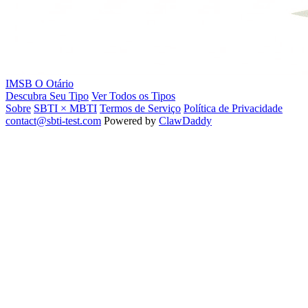
IMSB
O Otário
Descubra Seu Tipo
Ver Todos os Tipos
Sobre
SBTI × MBTI
Termos de Serviço
Política de Privacidade
contact@sbti-test.com
Powered by
ClawDaddy