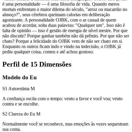
é uma personalidade — é uma filosofia de vida. Quando meros
mortais enfrentam o maior dilema do século, "arroz ou macarrão no
almoço?", seus cérebros queimam calorias em deliberação
agonizante. A personalidade OJBK, com o ar casual de quem
acabou de acordar, solta duas palavras: "Qualquer um". Isso não é
falta de opinião — isso é gestão de energia de nível mestre. Por que
não discutir? Porque ganhar também não dá prêmio. Por que não ser
chato? Porque a felicidade do OJBK vem de não ser chato em si.
Enquanto os outros ficam indo e vindo na indecisão, o OJBK já
pediu qualquer coisa, comeu e até achou gostoso.
Perfil de 15 Dimensões
Modelo do Eu
S1 Autoestima
M
A confiança oscila com o tempo: vento a favor e você voa; vento
contra e se encolhe.
S2 Clareza do Eu
M
Normalmente você se reconhece, mas emoções às vezes sequestram
sua conta.