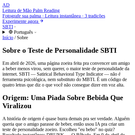
AD
Leitura de Mão
Palm Reading
Fotografe sua palma · Leitura instantânea · 3 tradições
Experimente agora
SBTI
·
Português
Início
/
Sobre
Sobre o Teste de Personalidade SBTI
Em abril de 2026, uma página zoeira feita pra convencer um amigo
a beber menos virou, sem querer, o maior teste de personalidade da
internet. SBTI — Satirical Behavioral Type Indicator — não é
ferramenta psicológica, nem substituto do MBTI. É um código de
quatro letras que diz o que você não consegue dizer em voz alta.
Origem: Uma Piada Sobre Bebida Que
Viralizou
A história de origem é quase burra demais pra ser verdade. Alguém
queria que o amigo parasse de beber, então usou IA pra criar um
teste de personalidade zoeiro. Escolheu "eu bebo" no quiz?
Resultado instantâneo: DRUNK — O Bêbado. Em 9 de abril de