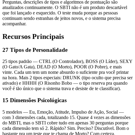
Perguntas, descrições de tipos e algoritmos de pontuação são
atualizados continuamente. O SBTI não é um produto descartável
que foi lançado e esquecido. O teste muda porque as pessoas
continuam sendo estranhas de jeitos novos, e o sistema precisa
acompanhar.
Recursos Principais
27 Tipos de Personalidade
25 tipos padrão — CTRL (O Controlador), BOSS (O Líder), SEXY
(O Gato/A Gata), DEAD (O Morto), POOR (O Pobre), e mais
vinte. Cada um tem um nome absurdo o suficiente pra você printar
na hora. Mais 2 tipos especiais: DRUNK (tipo oculto que precisa ser
ativado) e HHHH (O Risonho Bobo — o tipo reserva pra quando
você é tão único que o sistema trava e desiste de te classificar).
15 Dimensões Psicológicas
5 modelos — Eu, Emoção, Atitude, Impulso de Ação, Social —
com 3 dimensões cada, totalizando 15. Quase 4 vezes as dimensões
do MBTI, mas o SBTI cobre tudo em apenas 30 perguntas porque
cada dimensão tem só 2. Rápido? Sim. Preciso? Discutível. Bom o
bastante pra um teste que te chama de Morto? Com certeza.