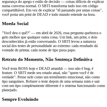
segurança do apego e estilo de decisão — coisas difíceis de explicar
numa conversa normal. O SBTI transforma tudo isso em código
compartilhável. Em vez de explicar "tô passando por umas coisas",
você posta um print de DEAD e todo mundo entende na hora.
Moeda Social
"Você deu o quê?" — em abril de 2026, essa pergunta quebrava o
gelo melhor que qualquer outra coisa. Um link, um print, e dois
desconhecidos já estão conversando. O SBTI levou a natureza
social dos testes de personalidade ao extremo: cada resultado dá
vontade de printar, cada nome de tipo puxa papo.
Retrato do Momento, Não Sentença Definitiva
Você testa BOSS hoje e DEAD amanhã — isso não é bug, é
feature. O SBTI mede seu estado atual, não "quem você é de
verdade". Pense nele como um termômetro emocional, não como
tipo sanguíneo. Refazer o teste depois de uma semana ruim e sair
com um tipo completamente diferente é o sistema funcionando como
planejado.
Sempre Evoluindo