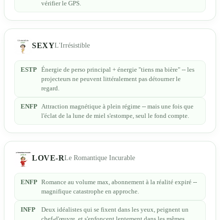
vérifier le GPS.
SEXY
L'Irrésistible
ESTP
Énergie de perso principal + énergie "tiens ma bière" -- les
projecteurs ne peuvent littéralement pas détourner le
regard.
ENFP
Attraction magnétique à plein régime -- mais une fois que
l'éclat de la lune de miel s'estompe, seul le fond compte.
LOVE-R
Le Romantique Incurable
ENFP
Romance au volume max, abonnement à la réalité expiré --
magnifique catastrophe en approche.
INFP
Deux idéalistes qui se fixent dans les yeux, peignent un
chef-d'œuvre, et s'enfoncent lentement dans les mêmes