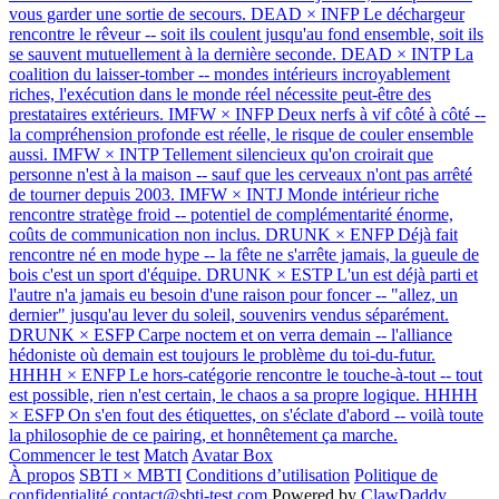
vous garder une sortie de secours.
DEAD × INFP
Le déchargeur
rencontre le rêveur -- soit ils coulent jusqu'au fond ensemble, soit ils
se sauvent mutuellement à la dernière seconde.
DEAD × INTP
La
coalition du laisser-tomber -- mondes intérieurs incroyablement
riches, l'exécution dans le monde réel nécessite peut-être des
prestataires extérieurs.
IMFW × INFP
Deux nerfs à vif côté à côté --
la compréhension profonde est réelle, le risque de couler ensemble
aussi.
IMFW × INTP
Tellement silencieux qu'on croirait que
personne n'est à la maison -- sauf que les cerveaux n'ont pas arrêté
de tourner depuis 2003.
IMFW × INTJ
Monde intérieur riche
rencontre stratège froid -- potentiel de complémentarité énorme,
coûts de communication non inclus.
DRUNK × ENFP
Déjà fait
rencontre né en mode hype -- la fête ne s'arrête jamais, la gueule de
bois c'est un sport d'équipe.
DRUNK × ESTP
L'un est déjà parti et
l'autre n'a jamais eu besoin d'une raison pour foncer -- "allez, un
dernier" jusqu'au lever du soleil, souvenirs vendus séparément.
DRUNK × ESFP
Carpe noctem et on verra demain -- l'alliance
hédoniste où demain est toujours le problème du toi-du-futur.
HHHH × ENFP
Le hors-catégorie rencontre le touche-à-tout -- tout
est possible, rien n'est certain, le chaos a sa propre logique.
HHHH
× ESFP
On s'en fout des étiquettes, on s'éclate d'abord -- voilà toute
la philosophie de ce pairing, et honnêtement ça marche.
Commencer le test
Match
Avatar Box
À propos
SBTI × MBTI
Conditions d’utilisation
Politique de
confidentialité
contact@sbti-test.com
Powered by
ClawDaddy