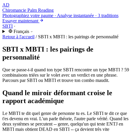
AD
Chiromancie
Palm Reading
Photographiez votre paume · Analyse instantanée · 3 traditions
Essayer maintenant
SBTI
·
Français
Retour à l'accueil
/
SBTI x MBTI : les pairings de personnalité
SBTI x MBTI : les pairings de
personnalité
Que se passe-t-il quand ton type SBTI rencontre un type MBTI ? 59
combinaisons triées sur le volet avec un verdict en une phrase.
Parcours par SBTI ou MBTI et trouve ton combo maudit.
Quand le miroir déformant croise le
rapport académique
Le MBTI te dit quel genre de personne tu es. Le SBTI te dit ce que
t'es devenu en vrai. L'un parle théorie, l'autre parle vérité. Quand les
deux systèmes se percutent -- genre, quelqu'un qui teste ENTJ en
MBTI mais obtient DEAD en SBTI -- ça devient très vite