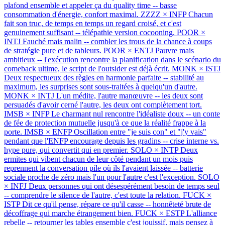
plafond ensemble et appeler ça du quality time -- basse
consommation d'énergie, confort maximal.
ZZZZ × INFP
Chacun
fait son truc, de temps en temps un regard croisé, et c'est
genuinement suffisant -- télépathie version cocooning.
POOR ×
INTJ
Fauché mais malin -- combler les trous de la chance à coups
de stratégie pure et de tableurs.
POOR × ENTJ
Pauvre mais
ambitieux -- l'exécution rencontre la planification dans le scénario du
comeback ultime, le script de l'outsider est déjà écrit.
MONK × ISTJ
Deux respectueux des règles en harmonie parfaite -- stabilité au
maximum, les surprises sont sous-traitées à quelqu'un d'autre.
MONK × INTJ
L'un médite, l'autre manœuvre -- les deux sont
persuadés d'avoir cerné l'autre, les deux ont complètement tort.
IMSB × INFP
Le charmant nul rencontre l'idéaliste doux -- un conte
de fée de protection mutuelle jusqu'à ce que la réalité frappe à la
porte.
IMSB × ENFP
Oscillation entre "je suis con" et "j'y vais"
pendant que l'ENFP encourage depuis les gradins -- crise interne vs.
hype pure, qui convertit qui en premier.
SOLO × INTP
Deux
ermites qui vibent chacun de leur côté pendant un mois puis
reprennent la conversation pile où ils l'avaient laissée -- batterie
sociale proche de zéro mais l'un pour l'autre c'est l'exception.
SOLO
× INFJ
Deux personnes qui ont désespérément besoin de temps seul
-- comprendre le silence de l'autre, c'est toute la relation.
FUCK ×
ISTP
Dit ce qu'il pense, répare ce qu'il casse -- honnêteté brute de
décoffrage qui marche étrangement bien.
FUCK × ESTP
L'alliance
rebelle -- retourner les tables ensemble c'est jouissif, mais pensez à