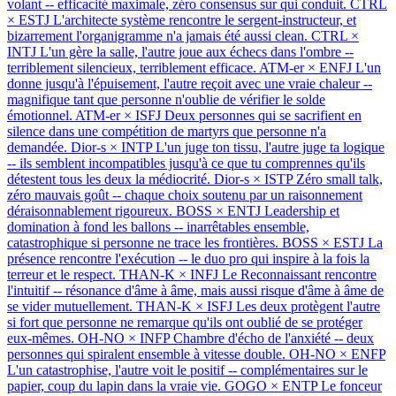
volant -- efficacité maximale, zéro consensus sur qui conduit.
CTRL
× ESTJ
L'architecte système rencontre le sergent-instructeur, et
bizarrement l'organigramme n'a jamais été aussi clean.
CTRL ×
INTJ
L'un gère la salle, l'autre joue aux échecs dans l'ombre --
terriblement silencieux, terriblement efficace.
ATM-er × ENFJ
L'un
donne jusqu'à l'épuisement, l'autre reçoit avec une vraie chaleur --
magnifique tant que personne n'oublie de vérifier le solde
émotionnel.
ATM-er × ISFJ
Deux personnes qui se sacrifient en
silence dans une compétition de martyrs que personne n'a
demandée.
Dior-s × INTP
L'un juge ton tissu, l'autre juge ta logique
-- ils semblent incompatibles jusqu'à ce que tu comprennes qu'ils
détestent tous les deux la médiocrité.
Dior-s × ISTP
Zéro small talk,
zéro mauvais goût -- chaque choix soutenu par un raisonnement
déraisonnablement rigoureux.
BOSS × ENTJ
Leadership et
domination à fond les ballons -- inarrêtables ensemble,
catastrophique si personne ne trace les frontières.
BOSS × ESTJ
La
présence rencontre l'exécution -- le duo pro qui inspire à la fois la
terreur et le respect.
THAN-K × INFJ
Le Reconnaissant rencontre
l'intuitif -- résonance d'âme à âme, mais aussi risque d'âme à âme de
se vider mutuellement.
THAN-K × ISFJ
Les deux protègent l'autre
si fort que personne ne remarque qu'ils ont oublié de se protéger
eux-mêmes.
OH-NO × INFP
Chambre d'écho de l'anxiété -- deux
personnes qui spiralent ensemble à vitesse double.
OH-NO × ENFP
L'un catastrophise, l'autre voit le positif -- complémentaires sur le
papier, coup du lapin dans la vraie vie.
GOGO × ENTP
Le fonceur