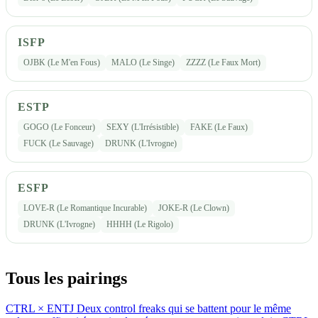
ISFP
OJBK (Le M'en Fous)
MALO (Le Singe)
ZZZZ (Le Faux Mort)
ESTP
GOGO (Le Fonceur)
SEXY (L'Irrésistible)
FAKE (Le Faux)
FUCK (Le Sauvage)
DRUNK (L'Ivrogne)
ESFP
LOVE-R (Le Romantique Incurable)
JOKE-R (Le Clown)
DRUNK (L'Ivrogne)
HHHH (Le Rigolo)
Tous les pairings
CTRL × ENTJ
Deux control freaks qui se battent pour le même