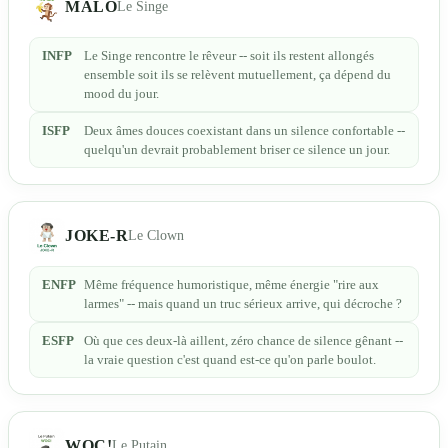
MALO
Le Singe
INFP
Le Singe rencontre le rêveur -- soit ils restent allongés
ensemble soit ils se relèvent mutuellement, ça dépend du
mood du jour.
ISFP
Deux âmes douces coexistant dans un silence confortable --
quelqu'un devrait probablement briser ce silence un jour.
JOKE-R
Le Clown
ENFP
Même fréquence humoristique, même énergie "rire aux
larmes" -- mais quand un truc sérieux arrive, qui décroche ?
ESFP
Où que ces deux-là aillent, zéro chance de silence gênant --
la vraie question c'est quand est-ce qu'on parle boulot.
WOC!
Le Putain