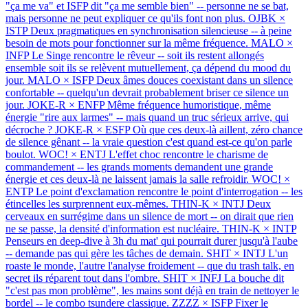
"ça me va" et ISFP dit "ça me semble bien" -- personne ne se bat,
mais personne ne peut expliquer ce qu'ils font non plus.
OJBK ×
ISTP
Deux pragmatiques en synchronisation silencieuse -- à peine
besoin de mots pour fonctionner sur la même fréquence.
MALO ×
INFP
Le Singe rencontre le rêveur -- soit ils restent allongés
ensemble soit ils se relèvent mutuellement, ça dépend du mood du
jour.
MALO × ISFP
Deux âmes douces coexistant dans un silence
confortable -- quelqu'un devrait probablement briser ce silence un
jour.
JOKE-R × ENFP
Même fréquence humoristique, même
énergie "rire aux larmes" -- mais quand un truc sérieux arrive, qui
décroche ?
JOKE-R × ESFP
Où que ces deux-là aillent, zéro chance
de silence gênant -- la vraie question c'est quand est-ce qu'on parle
boulot.
WOC! × ENTJ
L'effet choc rencontre le charisme de
commandement -- les grands moments demandent une grande
énergie et ces deux-là ne laissent jamais la salle refroidir.
WOC! ×
ENTP
Le point d'exclamation rencontre le point d'interrogation -- les
étincelles les surprennent eux-mêmes.
THIN-K × INTJ
Deux
cerveaux en surrégime dans un silence de mort -- on dirait que rien
ne se passe, la densité d'information est nucléaire.
THIN-K × INTP
Penseurs en deep-dive à 3h du mat' qui pourrait durer jusqu'à l'aube
-- demande pas qui gère les tâches de demain.
SHIT × INTJ
L'un
roaste le monde, l'autre l'analyse froidement -- que du trash talk, en
secret ils réparent tout dans l'ombre.
SHIT × INFJ
La bouche dit
"c'est pas mon problème", les mains sont déjà en train de nettoyer le
bordel -- le combo tsundere classique.
ZZZZ × ISFP
Fixer le