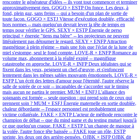
rencontre le générateur d'idées -- ils vont tout commencer et terminer
approximativement rien.
GOGO × ESTP
On fonce. Les deux, à
fond, plein gaz, sans freins -- qui a besoin d'un plan de sortie de
toute façon.
GOGO × ESTJ
Vitesse d'exécution doublée, efficacité
hors normes -- mais quelqu'un devrait lever la tête de temps en
temps pour vérifier le GPS.
SEXY × ESTP
Énergie de perso
principal + énergie "tiens ma bière" -- les projecteurs ne peuvent
littéralement pas détourner le regard.
SEXY × ENFP
Attraction
magnétique à plein régime -- mais une fois que l'éclat de la lune de
miel s'estompe, seul le fond compte.
LOVE-R × ENFP
Romance au
volume max, abonnement à la réalité expiré -- magnifique
catastrophe en approche.
LOVE-R × INFP
Deux idéalistes qui se
fixent dans les yeux, peignent un chef-d'œuvre, et s'enfoncent
lentement dans les mêmes sables mouvants émotionnels.
LOVE-R ×
ESFP
L'un écrit des lettres d'amour pour l'éternité, l'autre réserve la
salle de soirée de ce soir -- incapables de s'accorder sur le timing
mais aucun ne partira le premier.
MUM × ENFJ
L'alliance des
soignants est formée -- seule question : qui prend soin de ceux qui
prennent soin ?
MUM × ESFJ
Énergie maternelle en sortie doublée,
chaleur débordante -- l'espace personnel est probablement une
victime collatérale.
FAKE × ENTP
L'acteur de méthode rencontre le
champion de débat -- que du mind game et du testing mutuel jusqu'à
ce que quelqu'un craque.
FAKE × ESTP
L'un change de masque à
la volée, l'autre fonce tête baissée -- FAKE joue un rôle, ESTP
sprinte, les deux ont des arrière-pensées.
OJBK × ISFP
OJBK dit