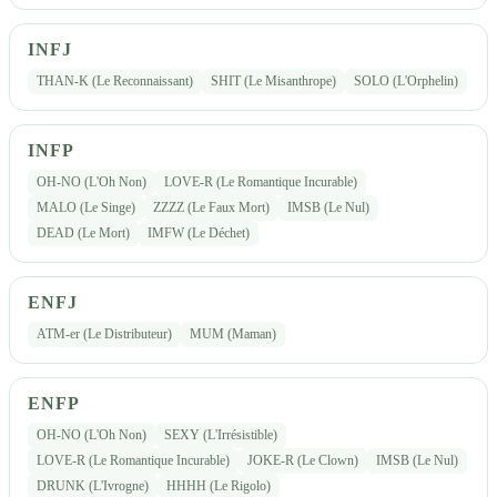
INFJ
THAN-K (Le Reconnaissant)
SHIT (Le Misanthrope)
SOLO (L'Orphelin)
INFP
OH-NO (L'Oh Non)
LOVE-R (Le Romantique Incurable)
MALO (Le Singe)
ZZZZ (Le Faux Mort)
IMSB (Le Nul)
DEAD (Le Mort)
IMFW (Le Déchet)
ENFJ
ATM-er (Le Distributeur)
MUM (Maman)
ENFP
OH-NO (L'Oh Non)
SEXY (L'Irrésistible)
LOVE-R (Le Romantique Incurable)
JOKE-R (Le Clown)
IMSB (Le Nul)
DRUNK (L'Ivrogne)
HHHH (Le Rigolo)