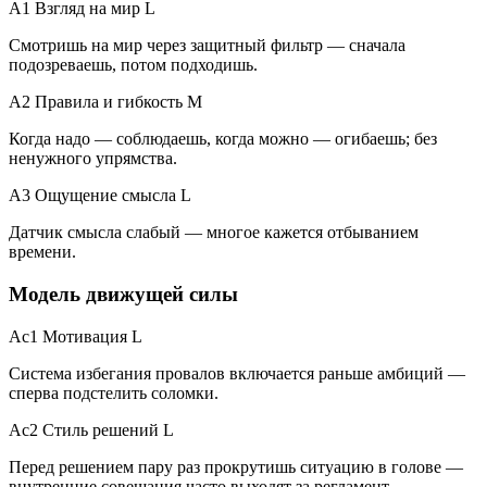
A1 Взгляд на мир
L
Смотришь на мир через защитный фильтр — сначала
подозреваешь, потом подходишь.
A2 Правила и гибкость
M
Когда надо — соблюдаешь, когда можно — огибаешь; без
ненужного упрямства.
A3 Ощущение смысла
L
Датчик смысла слабый — многое кажется отбыванием
времени.
Модель движущей силы
Ac1 Мотивация
L
Система избегания провалов включается раньше амбиций —
сперва подстелить соломки.
Ac2 Стиль решений
L
Перед решением пару раз прокрутишь ситуацию в голове —
внутренние совещания часто выходят за регламент.