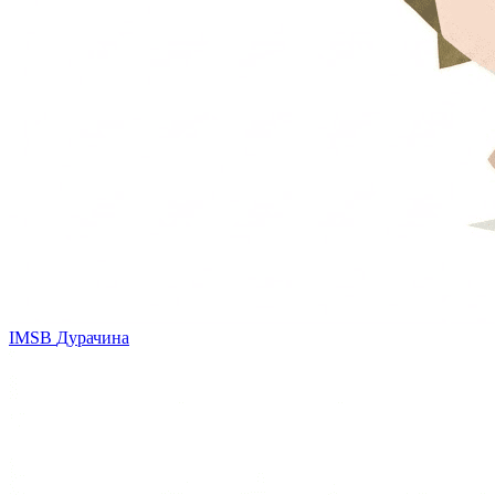
IMSB
Дурачина