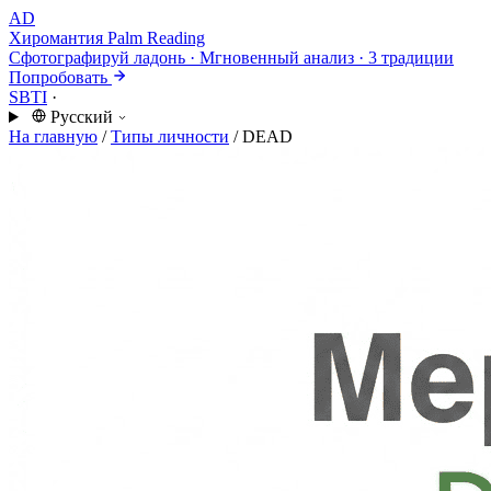
AD
Хиромантия
Palm Reading
Сфотографируй ладонь · Мгновенный анализ · 3 традиции
Попробовать
SBTI
·
Русский
На главную
/
Типы личности
/
DEAD