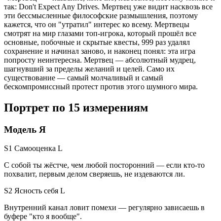
так: Don't Expect Any Drives. Мертвец уже видит насквозь все
эти бессмысленные философские размышления, поэтому
кажется, что он "утратил" интерес ко всему. Мертвецы
смотрят на мир глазами топ-игрока, который прошёл все
основные, побочные и скрытые квесты, 999 раз удалял
сохранение и начинал заново, и наконец понял: эта игра
попросту неинтересна. Мертвец — абсолютный мудрец,
шагнувший за пределы желаний и целей. Само их
существование — самый молчаливый и самый
бескомпромиссный протест против этого шумного мира.
Портрет по 15 измерениям
Модель Я
S1 Самооценка
L
С собой ты жёстче, чем любой посторонний — если кто-то
похвалит, первым делом сверяешь, не издеваются ли.
S2 Ясность себя
L
Внутренний канал ловит помехи — регулярно зависаешь в
буфере "кто я вообще".