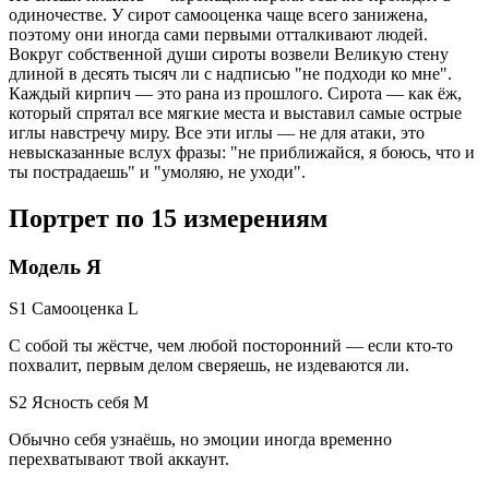
одиночестве. У сирот самооценка чаще всего занижена,
поэтому они иногда сами первыми отталкивают людей.
Вокруг собственной души сироты возвели Великую стену
длиной в десять тысяч ли с надписью "не подходи ко мне".
Каждый кирпич — это рана из прошлого. Сирота — как ёж,
который спрятал все мягкие места и выставил самые острые
иглы навстречу миру. Все эти иглы — не для атаки, это
невысказанные вслух фразы: "не приближайся, я боюсь, что и
ты пострадаешь" и "умоляю, не уходи".
Портрет по 15 измерениям
Модель Я
S1 Самооценка
L
С собой ты жёстче, чем любой посторонний — если кто-то
похвалит, первым делом сверяешь, не издеваются ли.
S2 Ясность себя
M
Обычно себя узнаёшь, но эмоции иногда временно
перехватывают твой аккаунт.