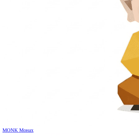
MONK
Монах