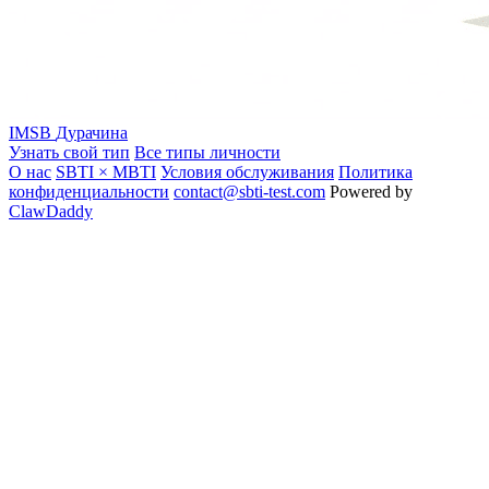
IMSB
Дурачина
Узнать свой тип
Все типы личности
О нас
SBTI × MBTI
Условия обслуживания
Политика
конфиденциальности
contact@sbti-test.com
Powered by
ClawDaddy