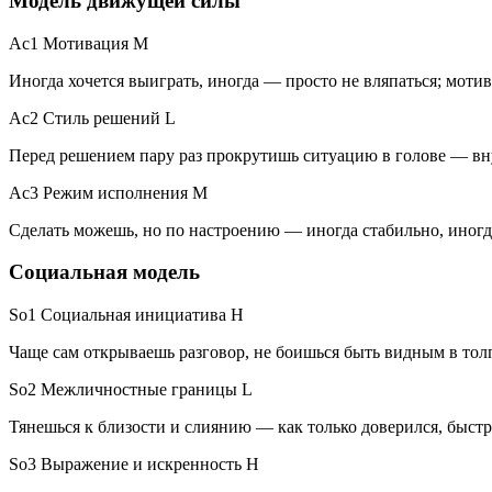
Модель движущей силы
Ac1 Мотивация
M
Иногда хочется выиграть, иногда — просто не вляпаться; мот
Ac2 Стиль решений
L
Перед решением пару раз прокрутишь ситуацию в голове — вну
Ac3 Режим исполнения
M
Сделать можешь, но по настроению — иногда стабильно, иногд
Социальная модель
So1 Социальная инициатива
H
Чаще сам открываешь разговор, не боишься быть видным в тол
So2 Межличностные границы
L
Тянешься к близости и слиянию — как только доверился, быстр
So3 Выражение и искренность
H