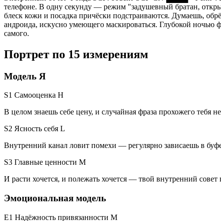
телефоне. В одну секунду — режим "задушевный братан, откр
блеск кожи и посадка причёски подстраиваются. Думаешь, обрё
андроида, искусно умеющего маскироваться. Глубокой ночью фе
самого.
Портрет по 15 измерениям
Модель Я
S1 Самооценка
H
В целом знаешь себе цену, и случайная фраза прохожего тебя не
S2 Ясность себя
L
Внутренний канал ловит помехи — регулярно зависаешь в буфе
S3 Главные ценности
M
И расти хочется, и полежать хочется — твой внутренний совет 
Эмоциональная модель
E1 Надёжность привязанности
M