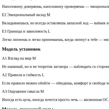
Наполовину доверяешь, наполовину проверяешь — эмоциональн
E2 Эмоциональный вклад
M
Вкладываешься, но всегда оставляешь запасной ход — вабанк н
E3 Границы и зависимость
L
Легко липнешь и легко принимаешь, когда липнут к тебе — эмо
Модель установок
A1 Взгляд на мир
M
Не наивный, но и не теоретик заговора — наблюдать со сторо
A2 Правила и гибкость
L
Если правило можно обойти — обходишь, комфорт и свобода ча
A3 Ощущение смысла
M
Иногда есть цель, иногда хочется просто лечь — жизненная ОС