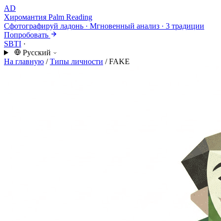
AD
Хиромантия
Palm Reading
Сфотографируй ладонь · Мгновенный анализ · 3 традиции
Попробовать
SBTI
·
Русский
На главную
/
Типы личности
/
FAKE