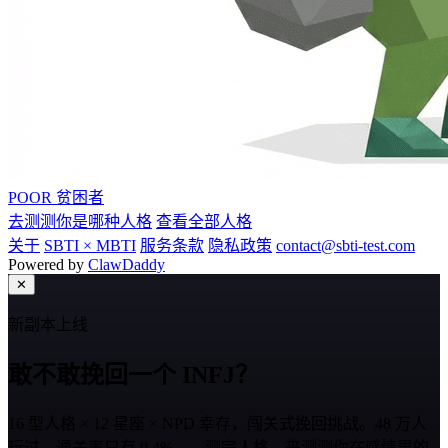
POOR
贫困者
去测测你是哪种人格
查看全部人格
关于
SBTI × MBTI
服务条款
隐私政策
contact@sbti-test.com
Powered by
ClawDaddy
✕
新副本上线
敢不敢挽回一个 INFJ？
16 型人格 × 12 星座 × NPD 幸存，闯关式挽回挑战。48 万人
玩过，通关率只有 0.4%——测完人格，来测测你在感情里的