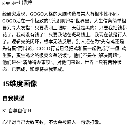
gogogo~出发咯
经研究发现，GOGO人格的大脑构造与常人有根本性不同。
GOGO活在一个极致的"所见即所得"世界里，人生信条简单粗
暴到令人发指：只要我闭上眼睛，天就是黑的；只要我把钱都
花了，我就没有钱了；只要我站在斑马线上，我现在就是行人
了。逻辑完美闭环，根本无法反驳。别人还在为"先有鸡还是
先有蛋"而辩论，GOGO行者已经把鸡和蛋一起做成了一盘"鸡
生蛋，蛋生鸡之终极奥义盖浇饭"。他们不是在"解决问题"，
他们是在"清除待办事项"。对他们来说，世界上只有两种状
态：已完成，和即将被我完成。
15维度画像
自我模型
S1 自尊自信
H
心里对自己大致有数，不太会被路人一句话打散。