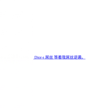
Dior-s
屌丝
等着我屌丝逆袭。