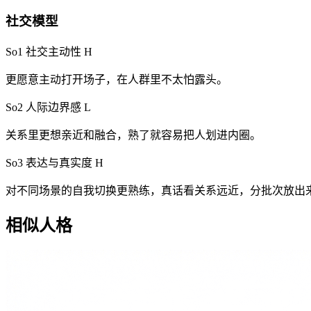
社交模型
So1 社交主动性
H
更愿意主动打开场子，在人群里不太怕露头。
So2 人际边界感
L
关系里更想亲近和融合，熟了就容易把人划进内圈。
So3 表达与真实度
H
对不同场景的自我切换更熟练，真话看关系远近，分批次放出
相似人格