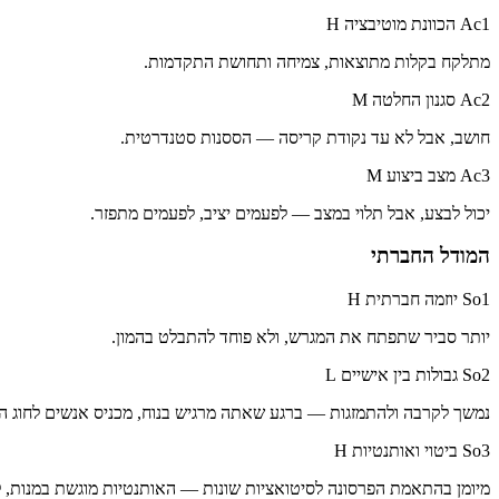
Ac1 הכוונת מוטיבציה
H
מתלקח בקלות מתוצאות, צמיחה ותחושת התקדמות.
Ac2 סגנון החלטה
M
חושב, אבל לא עד נקודת קריסה — הססנות סטנדרטית.
Ac3 מצב ביצוע
M
יכול לבצע, אבל תלוי במצב — לפעמים יציב, לפעמים מתפזר.
המודל החברתי
So1 יוזמה חברתית
H
יותר סביר שתפתח את המגרש, ולא פוחד להתבלט בהמון.
So2 גבולות בין אישיים
L
נמשך לקרבה ולהתמזגות — ברגע שאתה מרגיש בנוח, מכניס אנשים לחוג הפ
So3 ביטוי ואותנטיות
H
מיומן בהתאמת הפרסונה לסיטואציות שונות — האותנטיות מוגשת במנות, ל