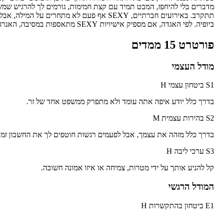
מדברים בלי להיחפז, המבט תמיד עם קצת חמימות, גורמים לך להרגיש שמשג
תתקרב. באירועים חברתיים, SEXY אף פעם 
ביופיה. לפי האגדה, אם מספיק אישיויות SEXY מתאספות במסיבה, האנרגיה הכריזמטית המשולבת יכולה לעוות זמנית את רציפות המרחב-זמן, ולגרום לאורחים לאשליה המאושרת שהזמן נעצר.
פורטרט 15 ממדים
מודל העצמי
S1 ביטחון עצמי
H
בדרך כלל יודע איפה אתה עומד ולא מתפרק ממשפט אחד של זר.
S2 בהירות עצמית
M
בדרך כלל מזהה את עצמך, אבל לפעמים רגשות חוטפים לך את החשבון זמנ
S3 ערכי ליבה
H
קל להניע אותך על ידי מטרות, צמיחה או איזו אמונה חשובה.
המודל הרגשי
E1 ביטחון בהתקשרות
H