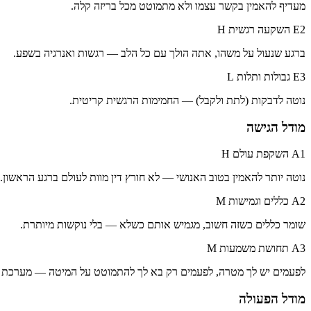
מעדיף להאמין בקשר עצמו ולא מתמוטט מכל בריזה קלה.
E2 השקעה רגשית
H
ברגע שנעול על משהו, אתה הולך עם כל הלב — רגשות ואנרגיה בשפע.
E3 גבולות ותלות
L
נוטה לדבקות (לתת ולקבל) — החמימות הרגשית קריטית.
מודל הגישה
A1 השקפת עולם
H
נוטה יותר להאמין בטוב האנושי — לא חורץ דין מוות לעולם ברגע הראשון.
A2 כללים וגמישות
M
שומר כללים כשזה חשוב, מגמיש אותם כשלא — בלי נוקשות מיותרת.
A3 תחושת משמעות
M
לפעמים יש לך מטרה, לפעמים רק בא לך להתמוטט על המיטה — מערכת ה
מודל הפעולה