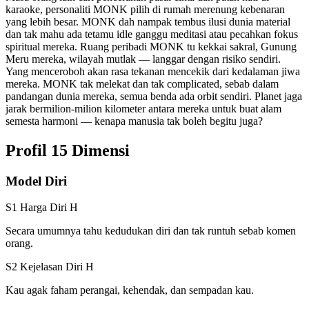
karaoke, personaliti MONK pilih di rumah merenung kebenaran
yang lebih besar. MONK dah nampak tembus ilusi dunia material
dan tak mahu ada tetamu idle ganggu meditasi atau pecahkan fokus
spiritual mereka. Ruang peribadi MONK tu kekkai sakral, Gunung
Meru mereka, wilayah mutlak — langgar dengan risiko sendiri.
Yang menceroboh akan rasa tekanan mencekik dari kedalaman jiwa
mereka. MONK tak melekat dan tak complicated, sebab dalam
pandangan dunia mereka, semua benda ada orbit sendiri. Planet jaga
jarak bermilion-milion kilometer antara mereka untuk buat alam
semesta harmoni — kenapa manusia tak boleh begitu juga?
Profil 15 Dimensi
Model Diri
S1 Harga Diri
H
Secara umumnya tahu kedudukan diri dan tak runtuh sebab komen
orang.
S2 Kejelasan Diri
H
Kau agak faham perangai, kehendak, dan sempadan kau.