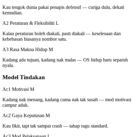
Kau tengok dunia pakai penapis defensif — curiga dulu, dekati
kemudian.
A2 Peraturan & Fleksibiliti
L
Kalau peraturan boleh diakali, pasti diakali — keselesaan dan
kebebasan biasanya nombor satu.
A3 Rasa Makna Hidup
M
Kadang ada tujuan, kadang nak malas — OS hidup baru separuh
nyala.
Model Tindakan
Ac1 Motivasi
M
Kadang nak menang, kadang cuma nak tak susah — mod motivasi
campur aduk.
Ac2 Gaya Keputusan
M
Kau fikir, tapi tak sampai crash — tahap ragu standard.
Ac3 Mod Pelaksanaan
L