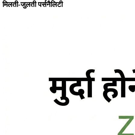
मिलती-जुलती पर्सनैलिटी