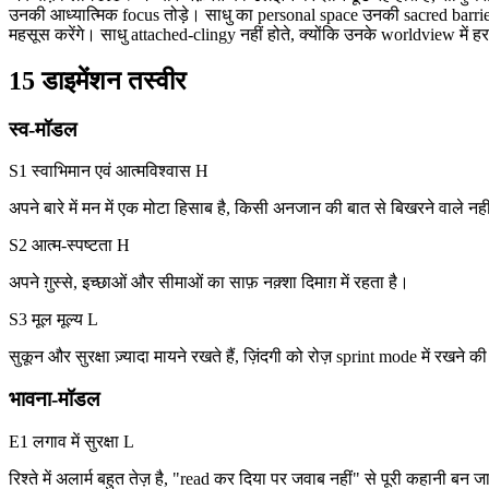
उनकी आध्यात्मिक focus तोड़े। साधु का personal space उनकी sacred barrier
महसूस करेंगे। साधु attached-clingy नहीं होते, क्योंकि उनके worldview में
15 डाइमेंशन तस्वीर
स्व-मॉडल
S1 स्वाभिमान एवं आत्मविश्वास
H
अपने बारे में मन में एक मोटा हिसाब है, किसी अनजान की बात से बिखरने वाले नह
S2 आत्म-स्पष्टता
H
अपने ग़ुस्से, इच्छाओं और सीमाओं का साफ़ नक़्शा दिमाग़ में रहता है।
S3 मूल मूल्य
L
सुकून और सुरक्षा ज़्यादा मायने रखते हैं, ज़िंदगी को रोज़ sprint mode में रखने क
भावना-मॉडल
E1 लगाव में सुरक्षा
L
रिश्ते में अलार्म बहुत तेज़ है, "read कर दिया पर जवाब नहीं" से पूरी कहानी बन ज