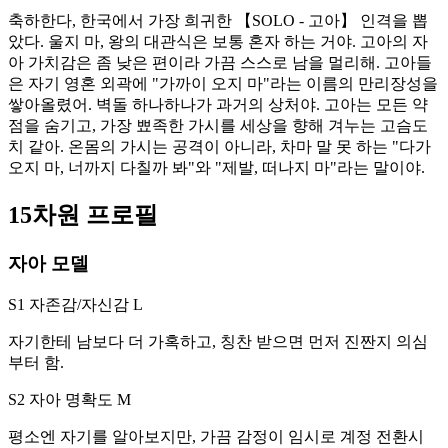
축하한다, 한국에서 가장 희귀한 【SOLO - 고아】 인격을 뽑
았다. 울지 마, 왕의 대관식은 보통 혼자 하는 거야. 고아의 자
아 가치감은 좀 낮은 편이라 가끔 스스로 남을 멀리해. 고아들
은 자기 영혼 외곽에 "가까이 오지 마"라는 이름의 만리장성을
쌓아올렸어. 벽돌 하나하나가 과거의 상처야. 고아는 모든 약
점을 숨기고, 가장 뾰족한 가시를 세상을 향해 겨누는 고슴도
치 같아. 온몸의 가시는 공격이 아니라, 차마 말 못 하는 "다가
오지 마, 너까지 다칠까 봐"와 "제발, 떠나지 마"라는 말이야.
15차원 프로필
자아 모델
S1 자존감/자신감
L
자기한테 남보다 더 가혹하고, 칭찬 받으면 먼저 진짠지 의심
부터 함.
S2 자아 명확도
M
평소엔 자기를 알아보지만, 가끔 감정이 임시로 계정 전환시