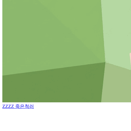
ZZZZ
죽은척러