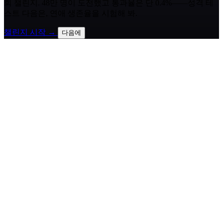
회 챌린지. 48만 명이 도전했고 통과율은 단 0.4%——성격 테
스트 다음은, 연애 생존율을 시험해 봐.
챌린지 시작 →
다음에