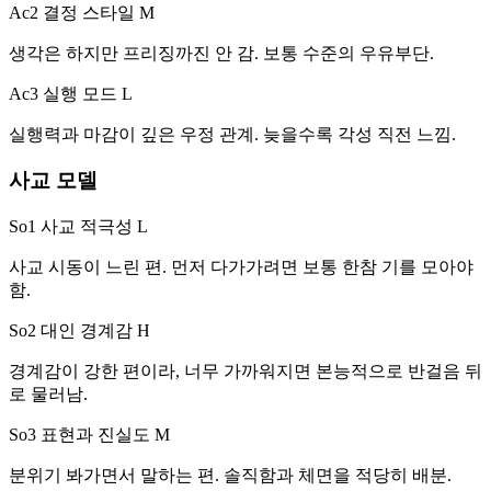
Ac2 결정 스타일
M
생각은 하지만 프리징까진 안 감. 보통 수준의 우유부단.
Ac3 실행 모드
L
실행력과 마감이 깊은 우정 관계. 늦을수록 각성 직전 느낌.
사교 모델
So1 사교 적극성
L
사교 시동이 느린 편. 먼저 다가가려면 보통 한참 기를 모아야
함.
So2 대인 경계감
H
경계감이 강한 편이라, 너무 가까워지면 본능적으로 반걸음 뒤
로 물러남.
So3 표현과 진실도
M
분위기 봐가면서 말하는 편. 솔직함과 체면을 적당히 배분.