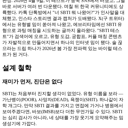
판정. 2026년 4월 9일, 이 테스트가 중국 SNS에서 터졌고, 그날
바로 서버가 여러 번 다운됐다. 며칠 뒤 한국 커뮤니티에도 상
륙했다. 카톡 단톡방에서 "너 SBTI 뭐 나왔어?"가 인사말을 대
체했고, 인스타 스토리엔 결과 캡처가 도배됐다. X(구 트위터)
에서는 유형별 밈이 쏟아져 나왔고, 에브리타임에선 SBTI 유
형으로 과팅 매칭을 시도하는 글까지 올라왔다. "SBTI 테스
트"가 검색어에 오르고, 유형 도감, 궁합표, 커플 매칭 콘텐츠
가 자발적으로 만들어지면서 하나의 인터넷 밈이 됐다. 술 끊
으라는 드립 하나가 2026년 봄 가장 전파력 있는 바이럴 테스
트가 된 거다.
설계 철학
재미가 먼저, 진단은 없다
SBTI는 처음부터 진지할 생각이 없었다. 유형 이름을 보라 —
가난뱅이(POOR), 사망자(DEAD), 욕쟁이(SHIT). 하나같이 자
학 개그다. 만약 SBTI 결과를 가지고 면접에 가거나 병원에서
보여주겠다면, 바보(IMSB)보다 더한 무언가일 수 있다. SBTI
는 심리 검사가 아니라, 네 상태를 가장 웃기게 요약해주는 밈
생성기에 가깝다.