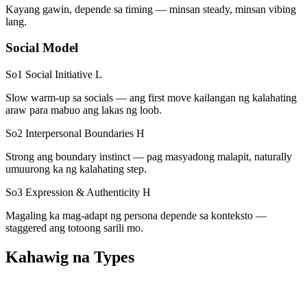
Kayang gawin, depende sa timing — minsan steady, minsan vibing
lang.
Social Model
So1 Social Initiative
L
Slow warm-up sa socials — ang first move kailangan ng kalahating
araw para mabuo ang lakas ng loob.
So2 Interpersonal Boundaries
H
Strong ang boundary instinct — pag masyadong malapit, naturally
umuurong ka ng kalahating step.
So3 Expression & Authenticity
H
Magaling ka mag-adapt ng persona depende sa konteksto —
staggered ang totoong sarili mo.
Kahawig na Types