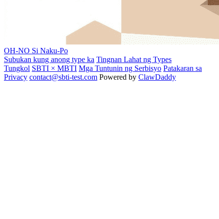
OH-NO
Si Naku-Po
Subukan kung anong type ka
Tingnan Lahat ng Types
Tungkol
SBTI × MBTI
Mga Tuntunin ng Serbisyo
Patakaran sa
Privacy
contact@sbti-test.com
Powered by
ClawDaddy