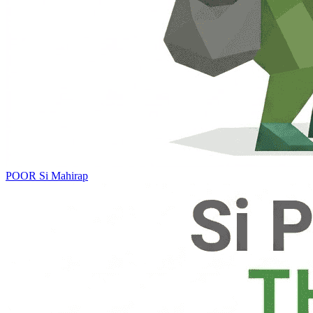
POOR
Si Mahirap