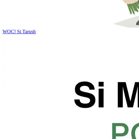
WOC!
Si Tarush