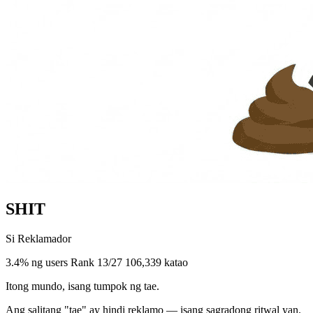
SHIT
Si Reklamador
3.4% ng users
Rank 13/27
106,339 katao
Itong mundo, isang tumpok ng tae.
Ang salitang "tae" ay hindi reklamo — isang sagradong ritwal yan.