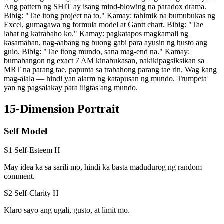
Ang pattern ng SHIT ay isang mind-blowing na paradox drama.
Bibig: "Tae itong project na to." Kamay: tahimik na bumubukas ng
Excel, gumagawa ng formula model at Gantt chart. Bibig: "Tae
lahat ng katrabaho ko." Kamay: pagkatapos magkamali ng
kasamahan, nag-aabang ng buong gabi para ayusin ng husto ang
gulo. Bibig: "Tae itong mundo, sana mag-end na." Kamay:
bumabangon ng exact 7 AM kinabukasan, nakikipagsiksikan sa
MRT na parang tae, papunta sa trabahong parang tae rin. Wag kang
mag-alala — hindi yan alarm ng katapusan ng mundo. Trumpeta
yan ng pagsalakay para iligtas ang mundo.
15-Dimension Portrait
Self Model
S1 Self-Esteem
H
May idea ka sa sarili mo, hindi ka basta madudurog ng random
comment.
S2 Self-Clarity
H
Klaro sayo ang ugali, gusto, at limit mo.