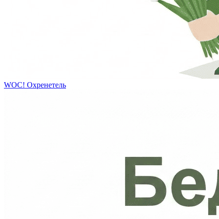
WOC!
Охренетель