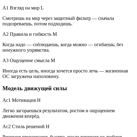
A1 Взгляд на мир
L
Смотришь на мир через защитный фильтр — сначала
подозреваешь, потом подходишь.
A2 Правила и гибкость
M
Когда надо — соблюдаешь, когда можно — огибаешь; без
ненужного упрямства.
A3 Ощущение смысла
M
Иногда есть цель, иногда хочется просто лечь — жизненная
ОС загружена наполовину.
Модель движущей силы
Ac1 Мотивация
H
Легко загораешься результатом, ростом и ощущением
движения вперёд.
Ac2 Стиль решений
H
Решения принимаешь быстро, после решения не любишь