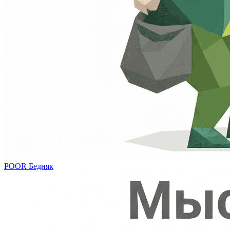
POOR
Бедняк