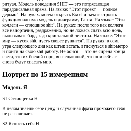
ритуал. Модель поведения SHIT — это потрясающая
парадоксальная драма. На языке: "Этот проект — полное
дерьмо". На руках: молча открыть Excel и начать строить
функциональную модель и диаграмму Ганта. На языке: "Эти
коллеги — сплошное shit". На руках: после того как коллега
всё напортачил, раздражённо, но не ложась спать всю ночь,
вылизывать бардак до кристальной чистоты. На языке: "Этот
мир — кусок shit, пусть скорее рушится". На руках: в семь
утра следующего дня как штык встать, втиснуться в shit-метро
и пойти на свою shit-работу. Не бойся — это не сирена конца
света, это их боевой горн, возвещающий, что они сейчас
снова будут спасать мир.
Портрет по 15 измерениям
Модель Я
S1 Самооценка
H
В целом знаешь себе цену, и случайная фраза прохожего тебя
не разваливает.
S2 Ясность себя
H