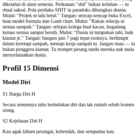
diketahui di alam semesta. Perkataan "shit" bukan keluhan — tu
ritual sakral. Pola perilaku SHIT tu paradoks dibungkus drama.
Mulut: "Projek ni tahi betul." Tangan: senyap-senyap buka Excel,
buat model formula dan Gantt chart. Mulut: "Rakan sekerja ni
semua sampah." Tangan: selepas kolega buat kacau, begadang
kemas semua sampai bersih. Mulut: "Dunia ni tumpukan tahi, baik
kiamat je." Tangan: bangun jam 7 pagi tepat esoknya, berhimpit
dalam keretapi sampah, menuju kerja sampah tu. Jangan risau — tu
bukan penggera kiamat. Tu trompet perang tanda mereka nak mula
menyelamatkan dunia.
Profil 15 Dimensi
Model Diri
S1 Harga Diri
H
Secara umumnya tahu kedudukan diri dan tak runtuh sebab komen
orang.
S2 Kejelasan Diri
H
Kau agak faham perangai, kehendak, dan sempadan kau.