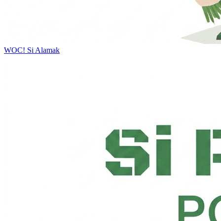
WOC!
Si Alamak