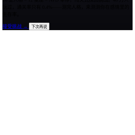
玩过，通关率只有 0.4%——测完人格，来测测你在感情里的
生存率。
接受挑战 →
下次再说