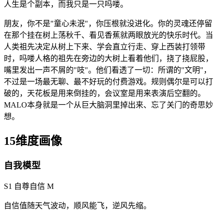
人生是个副本，而我只是一只吗喽。
朋友，你不是"童心未泯"，你压根就没进化。你的灵魂还停留
在那个挂在树上荡秋千、看见香蕉就两眼放光的快乐时代。当
人类祖先决定从树上下来、学会直立行走、穿上西装打领带
时，吗喽人格的祖先在旁边的大树上看着他们，挠了挠屁股，
嘴里发出一声不屑的"吱"。他们看透了一切：所谓的"文明"，
不过是一场最无聊、最不好玩的付费游戏。规则偶尔是可以打
破的，天花板是用来倒挂的，会议室是用来表演后空翻的。
MALO本身就是一个从巨大脑洞里掉出来、忘了关门的奇思妙
想。
15维度画像
自我模型
S1 自尊自信
M
自信值随天气波动，顺风能飞，逆风先缩。