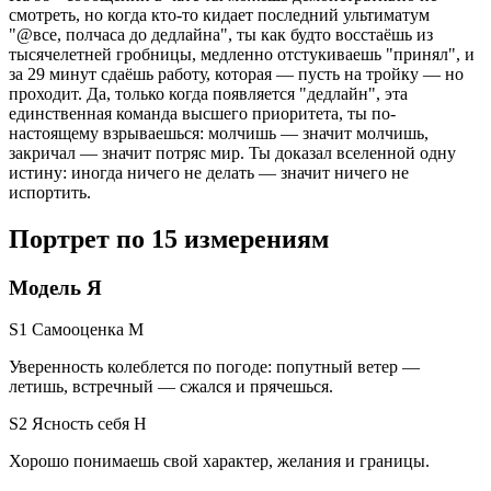
смотреть, но когда кто-то кидает последний ультиматум
"@все, полчаса до дедлайна", ты как будто восстаёшь из
тысячелетней гробницы, медленно отстукиваешь "принял", и
за 29 минут сдаёшь работу, которая — пусть на тройку — но
проходит. Да, только когда появляется "дедлайн", эта
единственная команда высшего приоритета, ты по-
настоящему взрываешься: молчишь — значит молчишь,
закричал — значит потряс мир. Ты доказал вселенной одну
истину: иногда ничего не делать — значит ничего не
испортить.
Портрет по 15 измерениям
Модель Я
S1 Самооценка
M
Уверенность колеблется по погоде: попутный ветер —
летишь, встречный — сжался и прячешься.
S2 Ясность себя
H
Хорошо понимаешь свой характер, желания и границы.