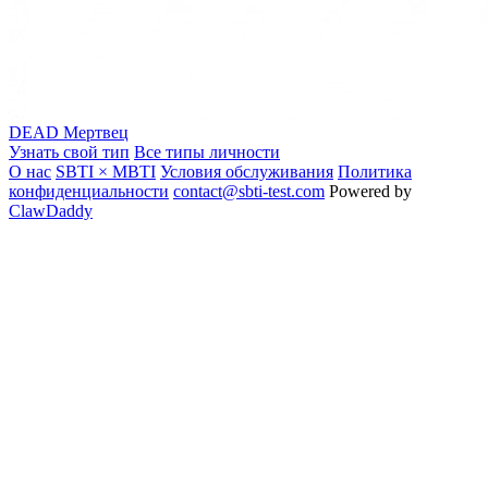
DEAD
Мертвец
Узнать свой тип
Все типы личности
О нас
SBTI × MBTI
Условия обслуживания
Политика
конфиденциальности
contact@sbti-test.com
Powered by
ClawDaddy