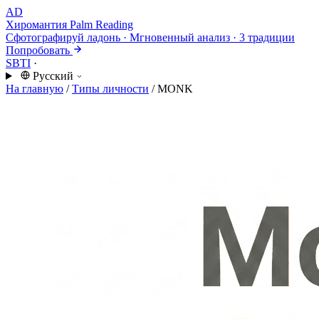
AD
Хиромантия
Palm Reading
Сфотографируй ладонь · Мгновенный анализ · 3 традиции
Попробовать
SBTI
·
Русский
На главную
/
Типы личности
/
MONK