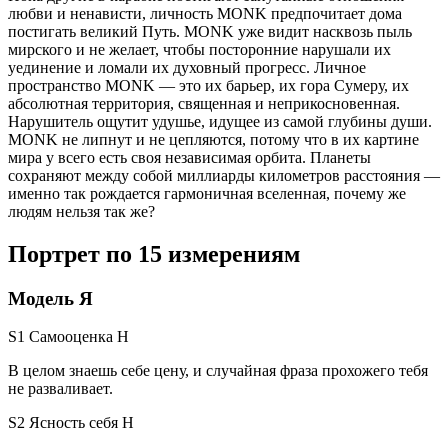
любви и ненависти, личность MONK предпочитает дома
постигать великий Путь. MONK уже видит насквозь пыль
мирского и не желает, чтобы посторонние нарушали их
уединение и ломали их духовный прогресс. Личное
пространство MONK — это их барьер, их гора Сумеру, их
абсолютная территория, священная и неприкосновенная.
Нарушитель ощутит удушье, идущее из самой глубины души.
MONK не липнут и не цепляются, потому что в их картине
мира у всего есть своя независимая орбита. Планеты
сохраняют между собой миллиарды километров расстояния —
именно так рождается гармоничная вселенная, почему же
людям нельзя так же?
Портрет по 15 измерениям
Модель Я
S1 Самооценка
H
В целом знаешь себе цену, и случайная фраза прохожего тебя
не разваливает.
S2 Ясность себя
H