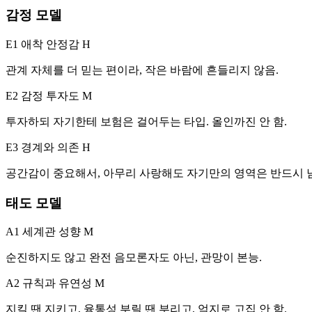
감정 모델
E1 애착 안정감
H
관계 자체를 더 믿는 편이라, 작은 바람에 흔들리지 않음.
E2 감정 투자도
M
투자하되 자기한테 보험은 걸어두는 타입. 올인까진 안 함.
E3 경계와 의존
H
공간감이 중요해서, 아무리 사랑해도 자기만의 영역은 반드시 
태도 모델
A1 세계관 성향
M
순진하지도 않고 완전 음모론자도 아닌, 관망이 본능.
A2 규칙과 유연성
M
지킬 땐 지키고, 융통성 부릴 땐 부리고, 억지로 고집 안 함.