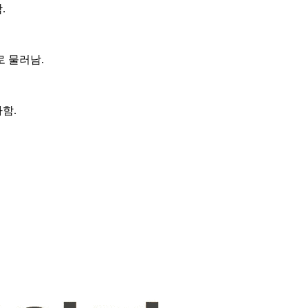
.
 물러남.
함.