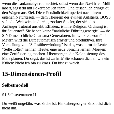
wenn die Tankanzeige rot leuchtet, selbst wenn das Navi irren Müll
labert, sagst du mit Pokerface: Ich fahre. Und tatsächlich bringst du
den Wagen ans Ziel. Diese Persönlichkeit operiert nach ihrem
eigenen Naturgesetz — dem Theorem des ewigen Aufstiegs. BOSS
sieht die Welt wie ein durchgezockter Spieler, der sich das
Anfänger-Tutorial ansieht. Effizienz ist ihre Religion, Ordnung ist
ihr Sauerstoff. Sie haben keine "natürliche Führungsenergie" — sie
SIND menschliche Charisma-Generatoren. Im Umkreis von fünf
Metern wird die Luft automatisch ernster und produktiver. Ihre
Vorstellung von "Selbstüberwindung" ist das, was normale Leute
"Selbstfolter" nennen. Heute: eine neue Sprache lernen. Morgen:
eine Zertifizierung machen. Übermorgen: die Kolonisierung des
Mars planen. Du sagst, das ist zu hart? Sie schauen dich an wie ein
Küken: Nicht ich bin zu krass. Du bist zu weich.
15-Dimensionen-Profil
Selbstmodell
S1 Selbstvertrauen
H
Du weißt ungefähr, was Sache ist. Ein dahergesagter Satz bläst dich
nicht um.