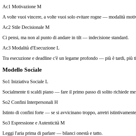
Ac1 Motivazione
M
A volte vuoi vincere, a volte vuoi solo evitare rogne — modalità motiv
Ac2 Stile Decisionale
M
Ci pensi, ma non al punto di andare in tilt — indecisione standard.
Ac3 Modalità d'Esecuzione
L
Tra esecuzione e deadline c'è un legame profondo — più è tardi, più ti 
Modello Sociale
So1 Iniziativa Sociale
L
Socialmente ti scaldi piano — fare il primo passo di solito richiede m
So2 Confini Interpersonali
H
Istinto di confini forte — se si avvicinano troppo, arretri istintivamen
So3 Espressione e Autenticità
M
Leggi l'aria prima di parlare — bilanci onestà e tatto.