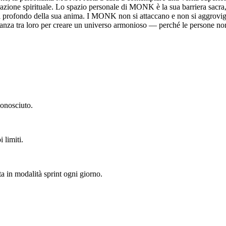
azione spirituale. Lo spazio personale di MONK è la sua barriera sacra, 
al profondo della sua anima. I MONK non si attaccano e non si aggrovigl
stanza tra loro per creare un universo armonioso — perché le persone no
conosciuto.
 limiti.
a in modalità sprint ogni giorno.