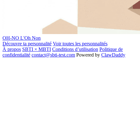
OH-NO
L'Oh Non
Découvre ta personnalité
Voir toutes les personnalités
À propos
SBTI × MBTI
Conditions d’utilisation
Politique de
confidentialité
contact@sbti-test.com
Powered by
ClawDaddy