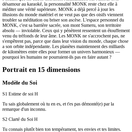
désamour au karaoké, la personnalité MONK reste chez elle à
méditer une vérité supérieure. MONK a déjà percé à jour les
illusions du monde matériel et ne veut pas que des oisifs viennent
troubler sa méditation ou briser son ascèse. L'espace personnel du
MONK, c'est sa barrière sacrée, son mont Sumeru, son territoire
absolu — inviolable. Ceux qui y pénètrent ressentent un étouffement
venu du tréfonds de leur âme. Les MONK ne s'accrochent pas, ne
s'empêtrent pas, parce que dans leur vision du monde, chaque chose
a son orbite indépendante. Les planètes maintiennent des milliards
de kilomètres entre elles pour former un univers harmonieux —
pourquoi les humains ne pourraient-ils pas en faire autant ?
Portrait en 15 dimensions
Modèle du Soi
S1 Estime de soi
H
Tu sais globalement où tu en es, et t'es pas démonté(e) par la
remarque d'un inconnu.
S2 Clarté du Soi
H
Tu connais plutôt bien ton tempérament, tes envies et tes limites.