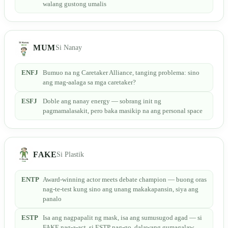
walang gustong umalis
MUM
Si Nanay
ENFJ
Bumuo na ng Caretaker Alliance, tanging problema: sino
ang mag-aalaga sa mga caretaker?
ESFJ
Doble ang nanay energy — sobrang init ng
pagmamalasakit, pero baka masikip na ang personal space
FAKE
Si Plastik
ENTP
Award-winning actor meets debate champion — buong oras
nag-te-test kung sino ang unang makakapansin, siya ang
panalo
ESTP
Isa ang nagpapalit ng mask, isa ang sumusugod agad — si
FAKE nag-a-act, si ESTP nag-go, dalawang gumagalaw