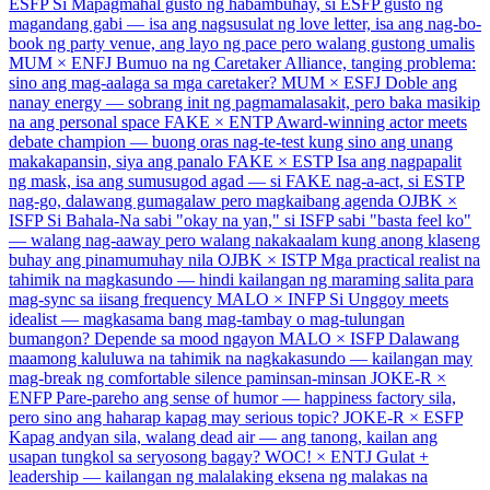
ESFP
Si Mapagmahal gusto ng habambuhay, si ESFP gusto ng
magandang gabi — isa ang nagsusulat ng love letter, isa ang nag-bo-
book ng party venue, ang layo ng pace pero walang gustong umalis
MUM × ENFJ
Bumuo na ng Caretaker Alliance, tanging problema:
sino ang mag-aalaga sa mga caretaker?
MUM × ESFJ
Doble ang
nanay energy — sobrang init ng pagmamalasakit, pero baka masikip
na ang personal space
FAKE × ENTP
Award-winning actor meets
debate champion — buong oras nag-te-test kung sino ang unang
makakapansin, siya ang panalo
FAKE × ESTP
Isa ang nagpapalit
ng mask, isa ang sumusugod agad — si FAKE nag-a-act, si ESTP
nag-go, dalawang gumagalaw pero magkaibang agenda
OJBK ×
ISFP
Si Bahala-Na sabi "okay na yan," si ISFP sabi "basta feel ko"
— walang nag-aaway pero walang nakakaalam kung anong klaseng
buhay ang pinamumuhay nila
OJBK × ISTP
Mga practical realist na
tahimik na magkasundo — hindi kailangan ng maraming salita para
mag-sync sa iisang frequency
MALO × INFP
Si Unggoy meets
idealist — magkasama bang mag-tambay o mag-tulungan
bumangon? Depende sa mood ngayon
MALO × ISFP
Dalawang
maamong kaluluwa na tahimik na nagkakasundo — kailangan may
mag-break ng comfortable silence paminsan-minsan
JOKE-R ×
ENFP
Pare-pareho ang sense of humor — happiness factory sila,
pero sino ang haharap kapag may serious topic?
JOKE-R × ESFP
Kapag andyan sila, walang dead air — ang tanong, kailan ang
usapan tungkol sa seryosong bagay?
WOC! × ENTJ
Gulat +
leadership — kailangan ng malalaking eksena ng malakas na