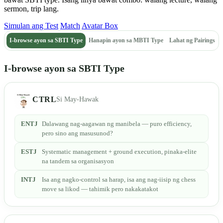
sermon, trip lang.
Simulan ang Test
Match
Avatar Box
I-browse ayon sa SBTI Type
Hanapin ayon sa MBTI Type
Lahat ng Pairings
I-browse ayon sa SBTI Type
CTRL
Si May-Hawak
ENTJ
Dalawang nag-aagawan ng manibela — puro efficiency,
pero sino ang masusunod?
ESTJ
Systematic management + ground execution, pinaka-elite
na tandem sa organisasyon
INTJ
Isa ang nagko-control sa harap, isa ang nag-iisip ng chess
move sa likod — tahimik pero nakakatakot