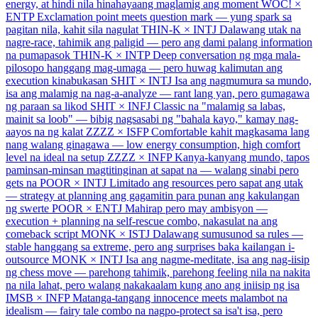
energy, at hindi nila hinahayaang maglamig ang moment
WOC! ×
ENTP
Exclamation point meets question mark — yung spark sa
pagitan nila, kahit sila nagulat
THIN-K × INTJ
Dalawang utak na
nagre-race, tahimik ang paligid — pero ang dami palang information
na pumapasok
THIN-K × INTP
Deep conversation ng mga mala-
pilosopo hanggang mag-umaga — pero huwag kalimutan ang
execution kinabukasan
SHIT × INTJ
Isa ang nagmumura sa mundo,
isa ang malamig na nag-a-analyze — rant lang yan, pero gumagawa
ng paraan sa likod
SHIT × INFJ
Classic na "malamig sa labas,
mainit sa loob" — bibig nagsasabi ng "bahala kayo," kamay nag-
aayos na ng kalat
ZZZZ × ISFP
Comfortable kahit magkasama lang
nang walang ginagawa — low energy consumption, high comfort
level na ideal na setup
ZZZZ × INFP
Kanya-kanyang mundo, tapos
paminsan-minsan magtitinginan at sapat na — walang sinabi pero
gets na
POOR × INTJ
Limitado ang resources pero sapat ang utak
— strategy at planning ang gagamitin para punan ang kakulangan
ng swerte
POOR × ENTJ
Mahirap pero may ambisyon —
execution + planning na self-rescue combo, nakasulat na ang
comeback script
MONK × ISTJ
Dalawang sumusunod sa rules —
stable hanggang sa extreme, pero ang surprises baka kailangan i-
outsource
MONK × INTJ
Isa ang nagme-meditate, isa ang nag-iisip
ng chess move — parehong tahimik, parehong feeling nila na nakita
na nila lahat, pero walang nakakaalam kung ano ang iniisip ng isa
IMSB × INFP
Matanga-tangang innocence meets malambot na
idealism — fairy tale combo na nagpo-protect sa isa't isa, pero