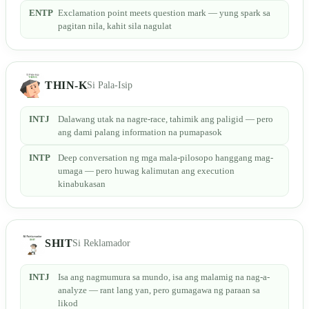
ENTP
Exclamation point meets question mark — yung spark sa
pagitan nila, kahit sila nagulat
THIN-K
Si Pala-Isip
INTJ
Dalawang utak na nagre-race, tahimik ang paligid — pero
ang dami palang information na pumapasok
INTP
Deep conversation ng mga mala-pilosopo hanggang mag-
umaga — pero huwag kalimutan ang execution
kinabukasan
SHIT
Si Reklamador
INTJ
Isa ang nagmumura sa mundo, isa ang malamig na nag-a-
analyze — rant lang yan, pero gumagawa ng paraan sa
likod