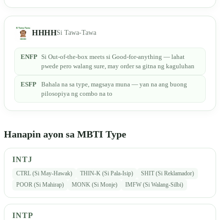
HHHH
Si Tawa-Tawa
ENFP
Si Out-of-the-box meets si Good-for-anything — lahat
pwede pero walang sure, may order sa gitna ng kaguluhan
ESFP
Bahala na sa type, magsaya muna — yan na ang buong
pilosopiya ng combo na to
Hanapin ayon sa MBTI Type
INTJ
CTRL (Si May-Hawak)
THIN-K (Si Pala-Isip)
SHIT (Si Reklamador)
POOR (Si Mahirap)
MONK (Si Monje)
IMFW (Si Walang-Silbi)
INTP