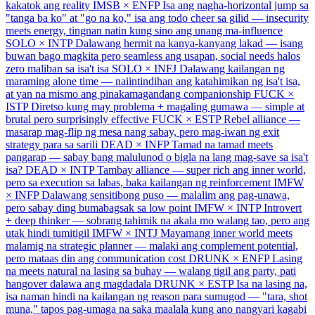
kakatok ang reality
IMSB × ENFP
Isa ang nagha-horizontal jump sa
"tanga ba ko" at "go na ko," isa ang todo cheer sa gilid — insecurity
meets energy, tingnan natin kung sino ang unang ma-influence
SOLO × INTP
Dalawang hermit na kanya-kanyang lakad — isang
buwan bago magkita pero seamless ang usapan, social needs halos
zero maliban sa isa't isa
SOLO × INFJ
Dalawang kailangan ng
maraming alone time — naiintindihan ang katahimikan ng isa't isa,
at yan na mismo ang pinakamagandang companionship
FUCK ×
ISTP
Diretso kung may problema + magaling gumawa — simple at
brutal pero surprisingly effective
FUCK × ESTP
Rebel alliance —
masarap mag-flip ng mesa nang sabay, pero mag-iwan ng exit
strategy para sa sarili
DEAD × INFP
Tamad na tamad meets
pangarap — sabay bang malulunod o bigla na lang mag-save sa isa't
isa?
DEAD × INTP
Tambay alliance — super rich ang inner world,
pero sa execution sa labas, baka kailangan ng reinforcement
IMFW
× INFP
Dalawang sensitibong puso — malalim ang pag-unawa,
pero sabay ding bumabagsak sa low point
IMFW × INTP
Introvert
+ deep thinker — sobrang tahimik na akala mo walang tao, pero ang
utak hindi tumitigil
IMFW × INTJ
Mayamang inner world meets
malamig na strategic planner — malaki ang complement potential,
pero mataas din ang communication cost
DRUNK × ENFP
Lasing
na meets natural na lasing sa buhay — walang tigil ang party, pati
hangover dalawa ang magdadala
DRUNK × ESTP
Isa na lasing na,
isa naman hindi na kailangan ng reason para sumugod — "tara, shot
muna," tapos pag-umaga na saka maalala kung ano nangyari kagabi