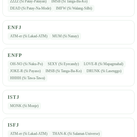
ZZZZ (Si Patay-Patayan)
IMSB (Si Tanga-Ba-Ko)
DEAD (Si Patay-Na-Mode)
IMFW (Si Walang-Silbi)
ENFJ
ATM-er (Si Lakad-ATM)
MUM (Si Nanay)
ENFP
OH-NO (Si Naku-Po)
SEXY (Si Eyecandy)
LOVE-R (Si Mapagmahal)
JOKE-R (Si Payaso)
IMSB (Si Tanga-Ba-Ko)
DRUNK (Si Lasenggo)
HHHH (Si Tawa-Tawa)
ISTJ
MONK (Si Monje)
ISFJ
ATM-er (Si Lakad-ATM)
THAN-K (Si Salamat-Universe)