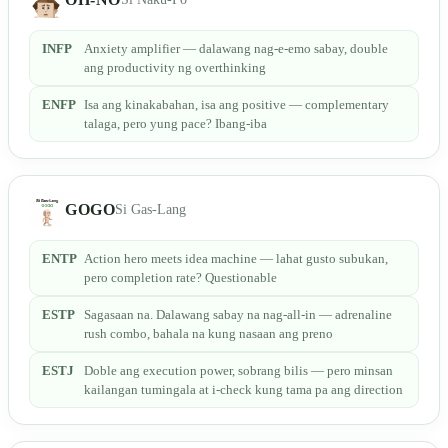
INFP
Anxiety amplifier — dalawang nag-e-emo sabay, double
ang productivity ng overthinking
ENFP
Isa ang kinakabahan, isa ang positive — complementary
talaga, pero yung pace? Ibang-iba
GOGO
Si Gas-Lang
ENTP
Action hero meets idea machine — lahat gusto subukan,
pero completion rate? Questionable
ESTP
Sagasaan na. Dalawang sabay na nag-all-in — adrenaline
rush combo, bahala na kung nasaan ang preno
ESTJ
Doble ang execution power, sobrang bilis — pero minsan
kailangan tumingala at i-check kung tama pa ang direction