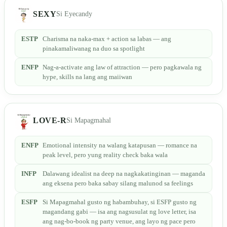
SEXY
Si Eyecandy
ESTP
Charisma na naka-max + action sa labas — ang
pinakamaliwanag na duo sa spotlight
ENFP
Nag-a-activate ang law of attraction — pero pagkawala ng
hype, skills na lang ang maiiwan
LOVE-R
Si Mapagmahal
ENFP
Emotional intensity na walang katapusan — romance na
peak level, pero yung reality check baka wala
INFP
Dalawang idealist na deep na nagkakatinginan — maganda
ang eksena pero baka sabay silang malunod sa feelings
ESFP
Si Mapagmahal gusto ng habambuhay, si ESFP gusto ng
magandang gabi — isa ang nagsusulat ng love letter, isa
ang nag-bo-book ng party venue, ang layo ng pace pero