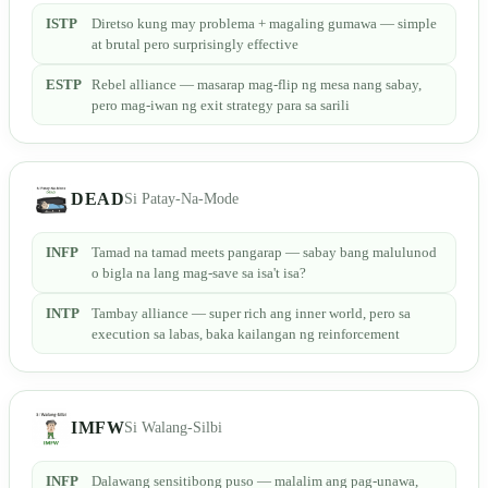
ISTP
Diretso kung may problema + magaling gumawa — simple
at brutal pero surprisingly effective
ESTP
Rebel alliance — masarap mag-flip ng mesa nang sabay,
pero mag-iwan ng exit strategy para sa sarili
DEAD
Si Patay-Na-Mode
INFP
Tamad na tamad meets pangarap — sabay bang malulunod
o bigla na lang mag-save sa isa't isa?
INTP
Tambay alliance — super rich ang inner world, pero sa
execution sa labas, baka kailangan ng reinforcement
IMFW
Si Walang-Silbi
INFP
Dalawang sensitibong puso — malalim ang pag-unawa,