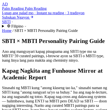
AD
Palm Reading
Palm Reading
I-snap ang palad mo · Instant na reading · 3 tradisyon
Subukan Ngayon
SBTI
·
Filipino
Home
/
SBTI × MBTI Personality Pairing Guide
SBTI × MBTI Personality Pairing Guide
Ano ang mangyayari kapag pinagsama ang SBTI type mo sa
MBTI? 59 curated pairings, i-browse ayon sa SBTI o MBTI type,
isang linya lang para makita ang chemistry ninyo.
Kapag Nagkita ang Funhouse Mirror at
Academic Report
Sinasabi ng MBTI kung "anong klaseng tao ka," sinasabi naman ng
SBTI kung "anong nangyari sa'yo sa buhay." Isa ang nag-le-lecture,
isa ang nagsasabi ng totoo. Kapag nag-cross ang dalawang systems
— halimbawa, isang ENTJ sa MBTI pero DEAD sa SBTI — doon
nagiging interesting. Narito ang curated MBTI pairings para sa
bawat SBTI type. Isang linya bawat combo: walang lecture, walang