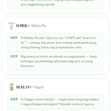
pero magkaibang agenda
OJBK
Si Bahala-Na
ISFP
Si Bahala-Na sabi "okay na yan," si ISFP sabi "basta feel
ko" — walang nag-aaway pero walang nakakaalam kung
anong klaseng buhay ang pinamumuhay nila
ISTP
Mga practical realist na tahimik na magkasundo — hindi
kailangan ng maraming salita para mag-sync sa iisang
frequency
MALO
Si Unggoy
INFP
Si Unggoy meets idealist — magkasama bang mag-tambay
o mag-tulungan bumangon? Depende sa mood ngayon