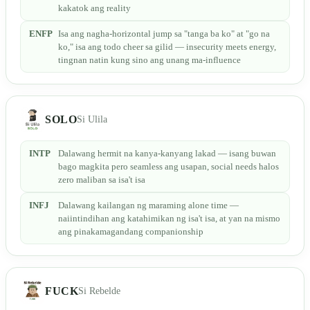
kakatok ang reality
ENFP
Isa ang nagha-horizontal jump sa "tanga ba ko" at "go na
ko," isa ang todo cheer sa gilid — insecurity meets energy,
tingnan natin kung sino ang unang ma-influence
SOLO
Si Ulila
INTP
Dalawang hermit na kanya-kanyang lakad — isang buwan
bago magkita pero seamless ang usapan, social needs halos
zero maliban sa isa't isa
INFJ
Dalawang kailangan ng maraming alone time —
naiintindihan ang katahimikan ng isa't isa, at yan na mismo
ang pinakamagandang companionship
FUCK
Si Rebelde