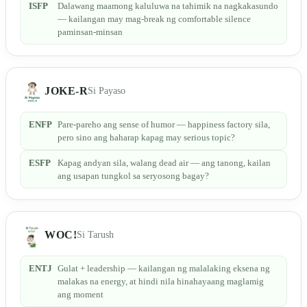
ISFP
Dalawang maamong kaluluwa na tahimik na nagkakasundo
— kailangan may mag-break ng comfortable silence
paminsan-minsan
JOKE-R
Si Payaso
ENFP
Pare-pareho ang sense of humor — happiness factory sila,
pero sino ang haharap kapag may serious topic?
ESFP
Kapag andyan sila, walang dead air — ang tanong, kailan
ang usapan tungkol sa seryosong bagay?
WOC!
Si Tarush
ENTJ
Gulat + leadership — kailangan ng malalaking eksena ng
malakas na energy, at hindi nila hinahayaang maglamig
ang moment