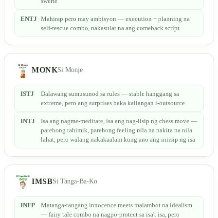
swerte
ENTJ
Mahirap pero may ambisyon — execution + planning na
self-rescue combo, nakasulat na ang comeback script
MONK
Si Monje
ISTJ
Dalawang sumusunod sa rules — stable hanggang sa
extreme, pero ang surprises baka kailangan i-outsource
INTJ
Isa ang nagme-meditate, isa ang nag-iisip ng chess move —
parehong tahimik, parehong feeling nila na nakita na nila
lahat, pero walang nakakaalam kung ano ang iniisip ng isa
IMSB
Si Tanga-Ba-Ko
INFP
Matanga-tangang innocence meets malambot na idealism
— fairy tale combo na nagpo-protect sa isa't isa, pero