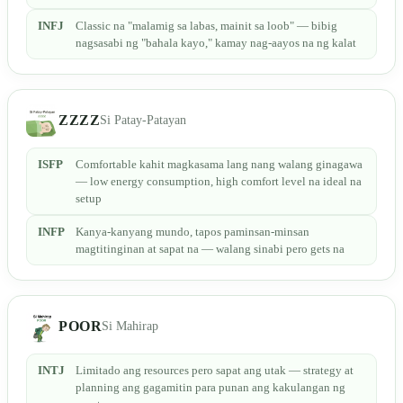
INFJ
Classic na "malamig sa labas, mainit sa loob" — bibig
nagsasabi ng "bahala kayo," kamay nag-aayos na ng kalat
ZZZZ
Si Patay-Patayan
ISFP
Comfortable kahit magkasama lang nang walang ginagawa
— low energy consumption, high comfort level na ideal na
setup
INFP
Kanya-kanyang mundo, tapos paminsan-minsan
magtitinginan at sapat na — walang sinabi pero gets na
POOR
Si Mahirap
INTJ
Limitado ang resources pero sapat ang utak — strategy at
planning ang gagamitin para punan ang kakulangan ng