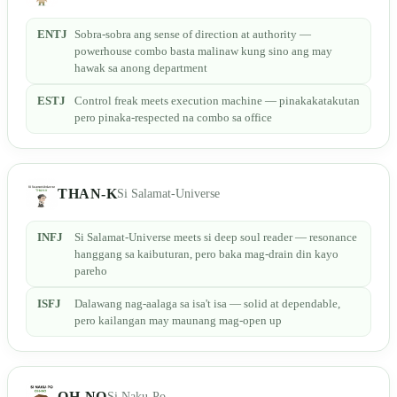
ENTJ
Sobra-sobra ang sense of direction at authority —
powerhouse combo basta malinaw kung sino ang may
hawak sa anong department
ESTJ
Control freak meets execution machine — pinakakatakutan
pero pinaka-respected na combo sa office
THAN-K
Si Salamat-Universe
INFJ
Si Salamat-Universe meets si deep soul reader — resonance
hanggang sa kaibuturan, pero baka mag-drain din kayo
pareho
ISFJ
Dalawang nag-aalaga sa isa't isa — solid at dependable,
pero kailangan may maunang mag-open up
OH-NO
Si Naku-Po