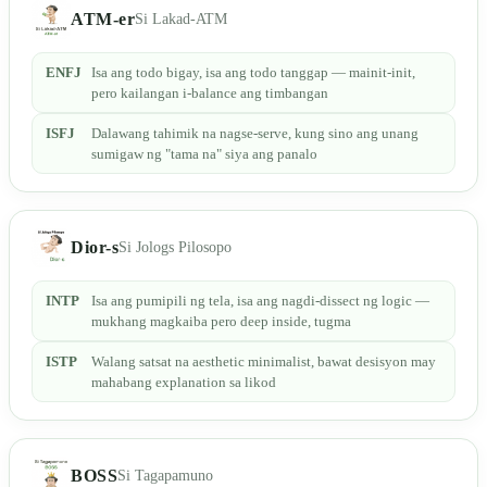
ATM-er
Si Lakad-ATM
ENFJ
Isa ang todo bigay, isa ang todo tanggap — mainit-init,
pero kailangan i-balance ang timbangan
ISFJ
Dalawang tahimik na nagse-serve, kung sino ang unang
sumigaw ng "tama na" siya ang panalo
Dior-s
Si Jologs Pilosopo
INTP
Isa ang pumipili ng tela, isa ang nagdi-dissect ng logic —
mukhang magkaiba pero deep inside, tugma
ISTP
Walang satsat na aesthetic minimalist, bawat desisyon may
mahabang explanation sa likod
BOSS
Si Tagapamuno