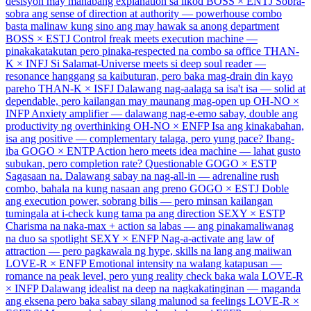
desisyon may mahabang explanation sa likod
BOSS × ENTJ
Sobra-
sobra ang sense of direction at authority — powerhouse combo
basta malinaw kung sino ang may hawak sa anong department
BOSS × ESTJ
Control freak meets execution machine —
pinakakatakutan pero pinaka-respected na combo sa office
THAN-
K × INFJ
Si Salamat-Universe meets si deep soul reader —
resonance hanggang sa kaibuturan, pero baka mag-drain din kayo
pareho
THAN-K × ISFJ
Dalawang nag-aalaga sa isa't isa — solid at
dependable, pero kailangan may maunang mag-open up
OH-NO ×
INFP
Anxiety amplifier — dalawang nag-e-emo sabay, double ang
productivity ng overthinking
OH-NO × ENFP
Isa ang kinakabahan,
isa ang positive — complementary talaga, pero yung pace? Ibang-
iba
GOGO × ENTP
Action hero meets idea machine — lahat gusto
subukan, pero completion rate? Questionable
GOGO × ESTP
Sagasaan na. Dalawang sabay na nag-all-in — adrenaline rush
combo, bahala na kung nasaan ang preno
GOGO × ESTJ
Doble
ang execution power, sobrang bilis — pero minsan kailangan
tumingala at i-check kung tama pa ang direction
SEXY × ESTP
Charisma na naka-max + action sa labas — ang pinakamaliwanag
na duo sa spotlight
SEXY × ENFP
Nag-a-activate ang law of
attraction — pero pagkawala ng hype, skills na lang ang maiiwan
LOVE-R × ENFP
Emotional intensity na walang katapusan —
romance na peak level, pero yung reality check baka wala
LOVE-R
× INFP
Dalawang idealist na deep na nagkakatinginan — maganda
ang eksena pero baka sabay silang malunod sa feelings
LOVE-R ×