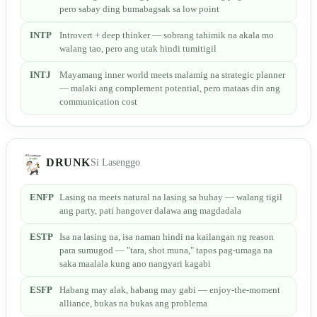
pero sabay ding bumabagsak sa low point
INTP
Introvert + deep thinker — sobrang tahimik na akala mo
walang tao, pero ang utak hindi tumitigil
INTJ
Mayamang inner world meets malamig na strategic planner
— malaki ang complement potential, pero mataas din ang
communication cost
DRUNK
Si Lasenggo
ENFP
Lasing na meets natural na lasing sa buhay — walang tigil
ang party, pati hangover dalawa ang magdadala
ESTP
Isa na lasing na, isa naman hindi na kailangan ng reason
para sumugod — "tara, shot muna," tapos pag-umaga na
saka maalala kung ano nangyari kagabi
ESFP
Habang may alak, habang may gabi — enjoy-the-moment
alliance, bukas na bukas ang problema