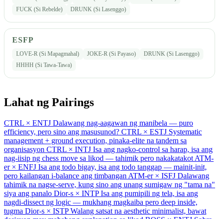
FUCK (Si Rebelde)
DRUNK (Si Lasenggo)
ESFP
LOVE-R (Si Mapagmahal)
JOKE-R (Si Payaso)
DRUNK (Si Lasenggo)
HHHH (Si Tawa-Tawa)
Lahat ng Pairings
CTRL × ENTJ
Dalawang nag-aagawan ng manibela — puro
efficiency, pero sino ang masusunod?
CTRL × ESTJ
Systematic
management + ground execution, pinaka-elite na tandem sa
organisasyon
CTRL × INTJ
Isa ang nagko-control sa harap, isa ang
nag-iisip ng chess move sa likod — tahimik pero nakakatakot
ATM-
er × ENFJ
Isa ang todo bigay, isa ang todo tanggap — mainit-init,
pero kailangan i-balance ang timbangan
ATM-er × ISFJ
Dalawang
tahimik na nagse-serve, kung sino ang unang sumigaw ng "tama na"
siya ang panalo
Dior-s × INTP
Isa ang pumipili ng tela, isa ang
nagdi-dissect ng logic — mukhang magkaiba pero deep inside,
tugma
Dior-s × ISTP
Walang satsat na aesthetic minimalist, bawat