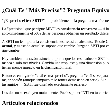
¿Cuál Es "Más Preciso"? Pregunta Equivo
"¿Es preciso el
test SBTI
?" — probablemente la pregunta más frecuen
La "precisión" que persigue MBTI es
consistencia test-retest
— si ho
aproximadamente el 50% de las personas obtienen un resultado difere
A SBTI no le importa la consistencia test-retest en absoluto. Te s
actual
, y tu estado actual se supone que cambie. Juzgar a SBTI por c
que cambie.
Hay también una razón estructural por la que los resultados de SBTI
mapea a solo tres niveles. Cambia una respuesta y una dimensión pued
tienen menos impacto en la clasificación final.
Entonces en lugar de "cuál es más preciso", pregunta "cuál sirve par
mejor opción (aunque tampoco te lo tomes demasiado en serio). Si qu
tus amigos — SBTI fue diseñado exactamente para eso.
Los dos no se excluyen mutuamente. Puedes poner INTJ en tu currícu
Artículos relacionados