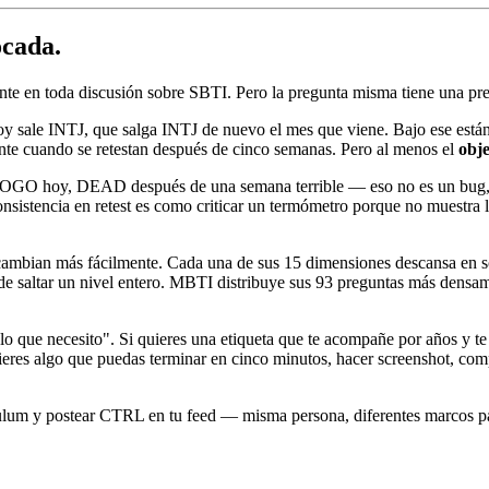
cada.
te en toda discusión sobre SBTI. Pero la pregunta misma tiene una pre
y sale INTJ, que salga INTJ de nuevo el mes que viene. Bajo ese estánd
nte cuando se retestan después de cinco semanas. Pero al menos el
obje
ale GOGO hoy, DEAD después de una semana terrible — eso no es un bug
onsistencia en retest es como criticar un termómetro porque no muestr
 cambian más fácilmente. Cada una de sus 15 dimensiones descansa en s
e saltar un nivel entero. MBTI distribuye sus 93 preguntas más densam
a lo que necesito". Si quieres una etiqueta que te acompañe por años y
ieres algo que puedas terminar en cinco minutos, hacer screenshot, com
lum y postear CTRL en tu feed — misma persona, diferentes marcos par