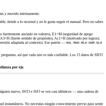
glas y movido internamente.
ble, tiende a lo racional y no le gusta seguir el manual. Pero no sabes
(no fuertemente anclado en valores), E1=M (seguridad de apego
 A3=H (fuerte sentido de propósito), Ac1=H (motivado por logros),
resión adaptada al contexto). Ese patrón —
HHL-MHH-MLH-HHM-HLH
preguntas, así que cada uno es más confiable. Los 15 datos de SBTI
fianza por eje.
a alguien nuevo, INTJ e ISFJ se ven casi idénticos — una cadena de
tud instantáneos. No necesitas ningún conocimiento previo para sentir