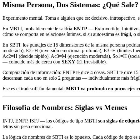
Misma Persona, Dos Sistemas: ¿Qué Sale?
Experimento mental. Toma a alguien que es: decisivo, introspectivo, 
En MBTI, probablemente le saldría
ENTP
— Extrovertido, Intuitivo, 
cómo se comporta en relaciones íntimas, si su autoestima es frágil, o si
En SBTI, los puntajes de 15 dimensiones de la misma persona podrían
moderada), E2=H (inversión emocional profunda), E3=H (límites fuert
Ac2=H (decide rápido), Ac3=M (ejecución moderada), So1=H (socialm
— coincide más de cerca con
SEXY
(El Irresistible).
Comparación de información: ENTP te dice 4 cosas. SBTI te dice 15 
descansan cada uno en solo 2 preguntas — individualmente más frágil
Ese es el trade-off fundamental:
MBTI va profundo en pocos ejes co
Filosofía de Nombres: Siglas vs Memes
INTJ, ENFP, ISFJ — los códigos de tipo MBTI son
siglas de etique
letras sin peso emocional.
La lógica de nombres de SBTI es lo opuesto. Cada código de tipo es