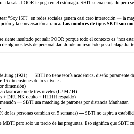
a la sala. POOR te pega en el estómago. SHIT suena enojado pero se
ostear "Soy ISFJ" en redes sociales genera casi cero interacción — la 
ipción y la conversación arranca.
Los nombres de tipos SBTI son mon
se siente insultado por salir POOR porque todo el contexto es "nos est
a de algunos tests de personalidad donde un resultado poco halagador t
s de Jung (1921) — SBTI no tiene teoría académica, diseño puramente d
 15 dimensiones de tres niveles
or dimensión)
 clasificación de tres niveles (L / M / H)
lares + DRUNK oculto + HHHH respaldo)
imensión — SBTI usa matching de patrones por distancia Manhattan
s
% de las personas cambian en 5 semanas) — SBTI no aspira a estabilid
ue MBTI pero solo un tercio de las preguntas. Eso significa que SBTI 