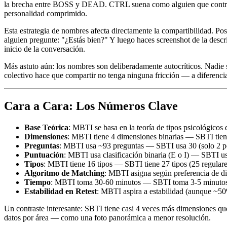
la brecha entre BOSS y DEAD. CTRL suena como alguien que control
personalidad comprimido.
Esta estrategia de nombres afecta directamente la compartibilidad. P
alguien pregunte: "¿Estás bien?" Y luego haces screenshot de la descr
inicio de la conversación.
Más astuto aún: los nombres son deliberadamente autocríticos. Nadie 
colectivo hace que compartir no tenga ninguna fricción — a diferenci
Cara a Cara: Los Números Clave
Base Teórica
: MBTI se basa en la teoría de tipos psicológico
Dimensiones
: MBTI tiene 4 dimensiones binarias — SBTI tiene
Preguntas
: MBTI usa ~93 preguntas — SBTI usa 30 (solo 2 p
Puntuación
: MBTI usa clasificación binaria (E o I) — SBTI usa
Tipos
: MBTI tiene 16 tipos — SBTI tiene 27 tipos (25 regu
Algoritmo de Matching
: MBTI asigna según preferencia de d
Tiempo
: MBTI toma 30-60 minutos — SBTI toma 3-5 minuto
Estabilidad en Retest
: MBTI aspira a estabilidad (aunque ~50
Un contraste interesante: SBTI tiene casi 4 veces más dimensiones q
datos por área — como una foto panorámica a menor resolución.