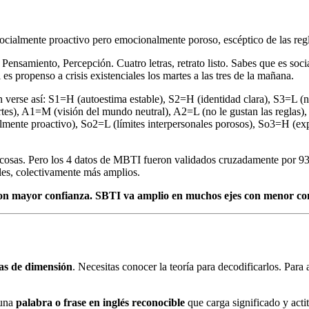
socialmente proactivo pero emocionalmente poroso, escéptico de las re
Pensamiento, Percepción. Cuatro letras, retrato listo. Sabes que es socia
 es propenso a crisis existenciales los martes a las tres de la mañana.
 verse así: S1=H (autoestima estable), S2=H (identidad clara), S3=L 
es), A1=M (visión del mundo neutral), A2=L (no le gustan las reglas),
ente proactivo), So2=L (límites interpersonales porosos), So3=H (exp
cosas. Pero los 4 datos de MBTI fueron validados cruzadamente por 93 
es, colectivamente más amplios.
n mayor confianza. SBTI va amplio en muchos ejes con menor con
tas de dimensión
. Necesitas conocer la teoría para decodificarlos. Par
 una
palabra o frase en inglés reconocible
que carga significado y acti