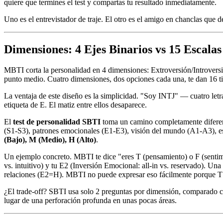
quiere que termines el test y compartas tu resultado inmediatamente.
Uno es el entrevistador de traje. El otro es el amigo en chanclas que 
Dimensiones: 4 Ejes Binarios vs 15 Escalas
MBTI corta la personalidad en 4 dimensiones: Extroversión/Introversi
punto medio. Cuatro dimensiones, dos opciones cada una, te dan 16 ti
La ventaja de este diseño es la simplicidad. "Soy INTJ" — cuatro le
etiqueta de E. El matiz entre ellos desaparece.
El
test de personalidad SBTI
toma un camino completamente diferen
(S1-S3), patrones emocionales (E1-E3), visión del mundo (A1-A3), es
(Bajo), M (Medio), H (Alto)
.
Un ejemplo concreto. MBTI te dice "eres T (pensamiento) o F (sentim
vs. intuitivo) y tu E2 (Inversión Emocional: all-in vs. reservado). 
relaciones (E2=H). MBTI no puede expresar eso fácilmente porque T 
¿El trade-off? SBTI usa solo 2 preguntas por dimensión, comparado 
lugar de una perforación profunda en unas pocas áreas.