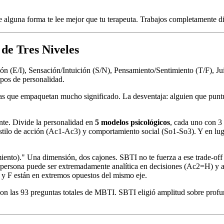
de alguna forma te lee mejor que tu terapeuta. Trabajos completamente di
 de Tres Niveles
ón (E/I), Sensación/Intuición (S/N), Pensamiento/Sentimiento (T/F), J
pos de personalidad.
tras que empaquetan mucho significado. La desventaja: alguien que pu
te. Divide la personalidad en
5 modelos psicológicos
, cada uno con 3
tilo de acción (Ac1-Ac3) y comportamiento social (So1-So3). Y en lug
iento)." Una dimensión, dos cajones. SBTI no te fuerza a ese trade-of
Una persona puede ser extremadamente analítica en decisiones (Ac2=H) 
y F están en extremos opuestos del mismo eje.
con las 93 preguntas totales de MBTI. SBTI eligió amplitud sobre pro