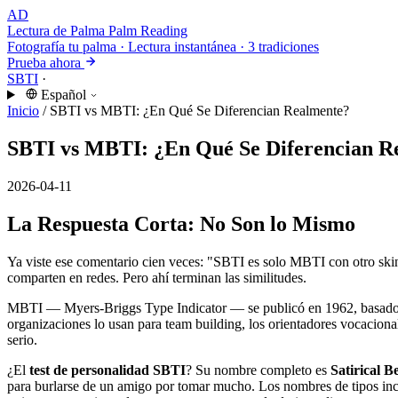
AD
Lectura de Palma
Palm Reading
Fotografía tu palma · Lectura instantánea · 3 tradiciones
Prueba ahora
SBTI
·
Español
Inicio
/
SBTI vs MBTI: ¿En Qué Se Diferencian Realmente?
SBTI vs MBTI: ¿En Qué Se Diferencian R
2026-04-11
La Respuesta Corta: No Son lo Mismo
Ya viste ese comentario cien veces: "SBTI es solo MBTI con otro skin."
comparten en redes. Pero ahí terminan las similitudes.
MBTI — Myers-Briggs Type Indicator — se publicó en 1962, basado en
organizaciones lo usan para team building, los orientadores vocacional
serio.
¿El
test de personalidad SBTI
? Su nombre completo es
Satirical B
para burlarse de un amigo por tomar mucho. Los nombres de tipos i