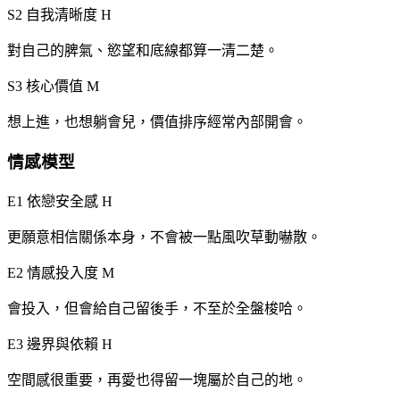
S2 自我清晰度
H
對自己的脾氣、慾望和底線都算一清二楚。
S3 核心價值
M
想上進，也想躺會兒，價值排序經常內部開會。
情感模型
E1 依戀安全感
H
更願意相信關係本身，不會被一點風吹草動嚇散。
E2 情感投入度
M
會投入，但會給自己留後手，不至於全盤梭哈。
E3 邊界與依賴
H
空間感很重要，再愛也得留一塊屬於自己的地。