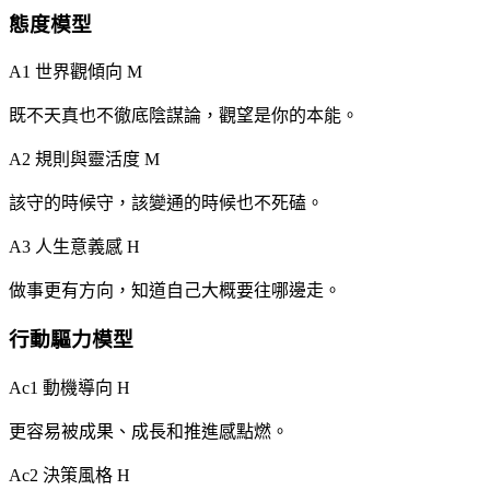
態度模型
A1 世界觀傾向
M
既不天真也不徹底陰謀論，觀望是你的本能。
A2 規則與靈活度
M
該守的時候守，該變通的時候也不死磕。
A3 人生意義感
H
做事更有方向，知道自己大概要往哪邊走。
行動驅力模型
Ac1 動機導向
H
更容易被成果、成長和推進感點燃。
Ac2 決策風格
H