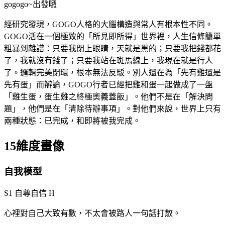
gogogo~出發囉
經研究發現，GOGO人格的大腦構造與常人有根本性不同。
GOGO活在一個極致的「所見即所得」世界裡，人生信條簡單
粗暴到離譜：只要我閉上眼睛，天就是黑的；只要我把錢都花
了，我就沒有錢了；只要我站在斑馬線上，我現在就是行人
了。邏輯完美閉環，根本無法反駁。別人還在為「先有雞還是
先有蛋」而辯論，GOGO行者已經把雞和蛋一起做成了一盤
「雞生蛋，蛋生雞之終極奧義蓋飯」。他們不是在「解決問
題」，他們是在「清除待辦事項」。對他們來說，世界上只有
兩種狀態：已完成，和即將被我完成。
15維度畫像
自我模型
S1 自尊自信
H
心裡對自己大致有數，不太會被路人一句話打散。