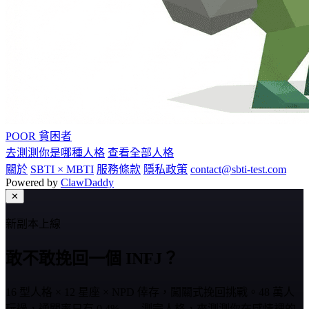
POOR
貧困者
去測測你是哪種人格
查看全部人格
關於
SBTI × MBTI
服務條款
隱私政策
contact@sbti-test.com
Powered by
ClawDaddy
✕
新副本上線
敢不敢挽回一個 INFJ？
16 型人格 × 12 星座 × NPD 倖存，闖關式挽回挑戰。48 萬人
玩過，通關率只有 0.4%——測完人格，來測測你在感情裡的