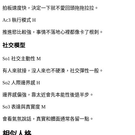
拍板速度快，決定一下就不愛回頭拖拖拉拉。
Ac3 執行模式
H
推進慾比較強，事情不落地心裡都像卡了根刺。
社交模型
So1 社交主動性
M
有人來就接，沒人來也不硬湊，社交彈性一般。
So2 人際邊界感
H
邊界感偏強，靠太近會先本能性後退半步。
So3 表達與真實度
M
會看氣氛說話，真實和體面通常各留一點。
相似人格